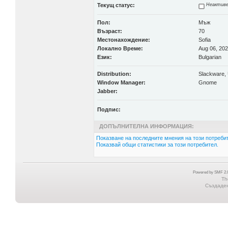
Текущ статус:
Неактиве
Пол:
Мъж
Възраст:
70
Местонахождение:
Sofia
Локално Време:
Aug 06, 202
Език:
Bulgarian
Distribution:
Slackware, 
Window Manager:
Gnome
Jabber:
Подпис:
ДОПЪЛНИТЕЛНА ИНФОРМАЦИЯ:
Показване на последните мнения на този потребит
Показвай общи статистики за този потребител.
Powered by SMF 2.0
Th
Създадена