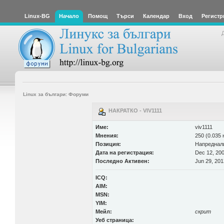
Linux-BG
Начало
Помощ
Търси
Календар
Вход
Регистр
Linux за българи: Форуми
НАКРАТКО - VIV1111
Име:
viv1111
Мнения:
250 (0.035 
Позиция:
Напреднал
Дата на регистрация:
Dec 12, 200
Последно Активен:
Jun 29, 201
ICQ:
AIM:
MSN:
YIM:
Мейл:
скрит
Уеб страница: