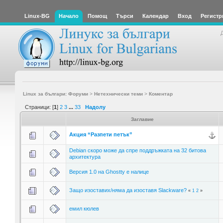
Linux-BG
Начало
Помощ
Търси
Календар
Вход
Регистр
Linux за българи: Форуми
>
Нетехнически теми
>
Коментар
Страници: [
1
]
2
3
...
33
Надолу
Заглавие
Акция “Разпети петък”
Debian скоро може да спре поддръжката на 32 битова
архитектура
Версия 1.0 на Ghostty е налице
Защо изоставих/няма да изоставя Slackware?
«
1
2
»
емил кюлев