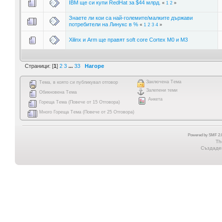
IBM ще си купи RedHat за $44 млрд.
«
1
2
»
Знаете ли кои са най-големите/малките държави
потребители на Линукс в %
«
1
2
3
4
»
Xilinx и Arm ще правят soft core Cortex M0 и M3
Страници: [
1
]
2
3
...
33
Нагоре
Заключена Тема
Тема, в която си публикувал отговор
Залепени теми
Обикновена Тема
Анкета
Гореща Тема (Повече от 15 Отговора)
Много Гореща Тема (Повече от 25 Отговора)
Powered by SMF 2.0
Th
Създаден