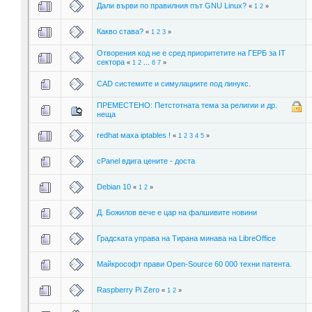
Дали върви по правилния път GNU Linux?
«
1
2
»
Какво става?
«
1
2
3
»
Отворения код не е сред приоритетите на ГЕРБ за IT
сектора
«
1
2
...
6
7
»
CAD системите и симулациите под линукс.
ПРЕМЕСТЕНО: Петстотната тема за религии и др.
неща
redhat маха iptables !
«
1
2
3
4
5
»
cPanel вдига цените - доста
Debian 10
«
1
2
»
Д. Бoжилoв вече е цар на фалшивите новини
Градската управа на Тирана минава на LibreOffice
Майкрософт прави Open-Source 60 000 техни патента.
Raspberry Pi Zero
«
1
2
»