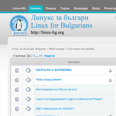
Linux-BG
Начало
Помощ
Търси
Календар
Вход
Регистр
Linux за българи: Форуми
>
BSD секция
>
Системни настройки
Страници: [
1
]
2
3
...
19
Надолу
Заглавие
DISTFILES in BGPEERING
*bsd cvsup serveri
Инсталиране на Убунту на ssd
сорса на поддържаните ядра ги няма вече?Защо?
БДС клавиатура на Xubuntu?