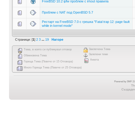
FreeBSD 10.2 ipfw проблем с in\out правила
Проблем с NAT под OpenBSD 5.7
Рестарт на FreeBSD 7.0 с грешка "Fatal trap 12: page fault
while in kernel mode"
Страници: [
1
]
2
3
...
19
Нагоре
Заключена Тема
Тема, в която си публикувал отговор
Залепени теми
Обикновена Тема
Анкета
Гореща Тема (Повече от 15 Отговора)
Много Гореща Тема (Повече от 25 Отговора)
Powered by SMF 2.0
Th
Създадена