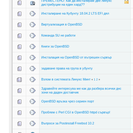
ПРЕМЕСТЕНО: Как да инсталирам две линукс
дистрибуции на един хард??
Инсталиране на Кубунту 18.04.2 LTS EFI дял
Виртуализация в OpenBSD
Команда SU не работи
Книги за OpenBSD
Инсталация на OpenBSD от вътрешен сървър
задаване права на група в убунту
Взлом в системата Линукс Минт
«
1
2
»
Здравейте интересува ме как да разбера всички днс
зони на даден доставчик
OpenBSD връзка чрез сериен порт
Проблем с Perl CGI в OpenBSD httpd сървър!
Въпроси за Postinstall Freebsd 10.2