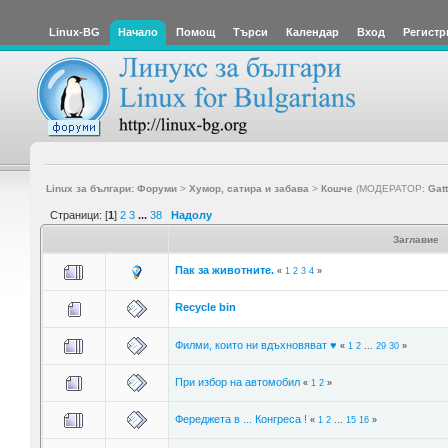
Linux-BG
Начало
Помощ
Търси
Календар
Вход
Регистр
Linux за българи: Форуми
>
Хумор, сатира и забава
>
Кошче
(МОДЕРАТОР:
Gat
Страници: [
1
]
2
3
...
38
Надолу
Заглавие
Пак за животните.
«
1
2
3
4
»
Recycle bin
Филми, които ни вдъхновяват ♥
«
1
2
...
29
30
»
При избор на автомобил
«
1
2
»
Фереджета в ... Конгреса !
«
1
2
...
15
16
»