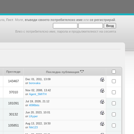
шла,
Гост
. Моля,
въведи своето потребителско име
или
се регистрирай
.
Влез с потребителско име, парола и продължителност на сесията
Прегледи
Последна публикация
Dec 01, 2011, 13:09
143467
от
borovaka
Nov 02, 2006, 13:42
37010
от
Agent_SMITH
Jul 19, 2026, 21:12
181091
от
4096bits
Jun 20, 2023, 10:01
30132
от
LKyper
Aug 13, 2022, 19:50
105851
от
Nik123