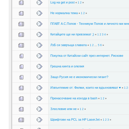
Log на get и post
«
1
2
»
Не нормална тема
«
1
2
»
ПГАВТ А.С.Попов - Техникум Попов и личното ми мн
Китайците ще ни превземат ;)
«
1
2
3
4
»
ЛзБ си завръща славата
«
1
2
...
5
6
»
Покупка от Китайски сайт през интернет. Рискове
Грешна кинта и олелия
Защо Русия не е икономически гигант?
Извънтемие от: Филми, които ни вдъхновяват ♥
«
1
2
Пренасочване на изхода в bash
«
1
2
»
Злословие или не
«
1
2
»
Шрифтове на PCL за HP LaserJet
«
1
2
3
»