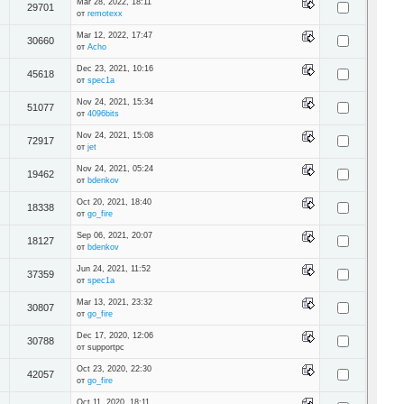
Mar 28, 2022, 18:11
29701
от
remotexx
Mar 12, 2022, 17:47
30660
от
Acho
Dec 23, 2021, 10:16
45618
от
spec1a
Nov 24, 2021, 15:34
51077
от
4096bits
Nov 24, 2021, 15:08
72917
от
jet
Nov 24, 2021, 05:24
19462
от
bdenkov
Oct 20, 2021, 18:40
18338
от
go_fire
Sep 06, 2021, 20:07
18127
от
bdenkov
Jun 24, 2021, 11:52
37359
от
spec1a
Mar 13, 2021, 23:32
30807
от
go_fire
Dec 17, 2020, 12:06
30788
от supportpc
Oct 23, 2020, 22:30
42057
от
go_fire
Oct 11, 2020, 18:11