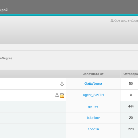
ирай
Добре дошъл/до
taNegra
)
Започната от
Отговора
GattaNegra
50
Agent_SMITH
0
go_fire
444
bdenkov
20
spec1a
229