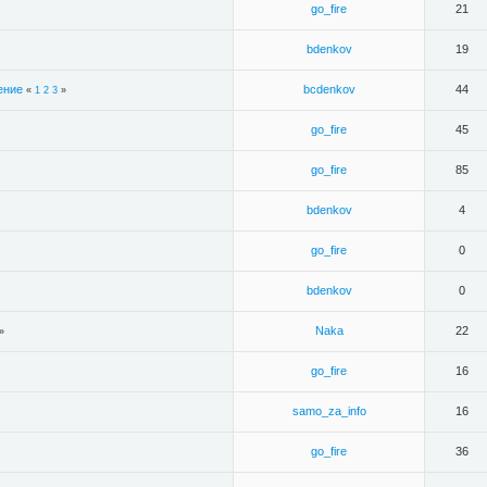
go_fire
21
bdenkov
19
ение
bcdenkov
44
«
1
2
3
»
go_fire
45
go_fire
85
bdenkov
4
go_fire
0
bdenkov
0
Naka
22
»
go_fire
16
samo_za_info
16
go_fire
36