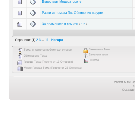
Върос към Модераторите
Разни из темата Re: Обяснение на урок
За спаменето в темите
«
1
2
»
Страници: [
1
]
2
3
...
11
Нагоре
Заключена Тема
Тема, в която си публикувал отговор
Залепени теми
Обикновена Тема
Анкета
Гореща Тема (Повече от 15 Отговора)
Много Гореща Тема (Повече от 25 Отговора)
Powered by SMF 2.0
Th
Създаден