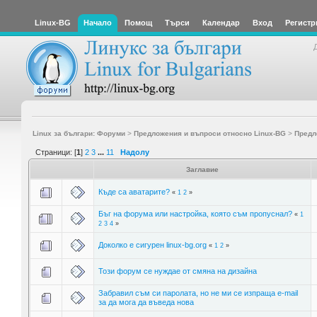
Linux-BG
Начало
Помощ
Търси
Календар
Вход
Регистр
Linux за българи: Форуми
>
Предложения и въпроси относно Linux-BG
>
Предл
Страници: [
1
]
2
3
...
11
Надолу
Заглавие
Къде са аватарите?
«
1
2
»
Бъг на форума или настройка, която съм пропуснал?
«
1
2
3
4
»
Доколко е сигурен linux-bg.org
«
1
2
»
Този форум се нуждае от смяна на дизайна
Забравил съм си паролата, но не ми се изпраща e-mail
за да мога да въведа нова