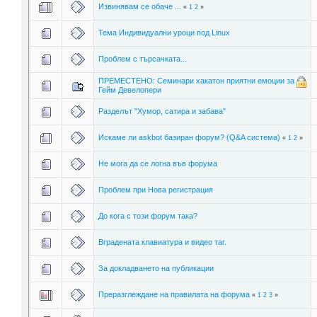
Извинявам се обаче ...
«
1
2
»
Тема Индивидуални уроци под Linux
Проблем с търсачката...
ПРЕМЕСТЕНО: Семинари хакатон приятни емоции за
Гейм Девелопери
Разделът "Хумор, сатира и забава"
Искаме ли askbot базиран форум? (Q&A система)
«
1
2
»
Не мога да се логна във форума
Проблем при Нова регистрация
До кога с този форум така?
Вградената клавиатура и видео таг.
За докладването на публикации
Преразглеждане на правилата на форума
«
1
2
3
»