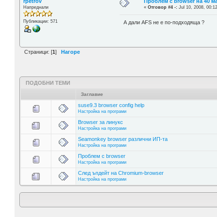
rpetrov
Проблем с browser на 40 
Напреднали
«
Отговор #4 -:
Jul 10, 2008, 00:1
Публикации: 571
А дали AFS не е по-подходяща ?
Страници: [
1
]
Нагоре
ПОДОБНИ ТЕМИ
Заглавие
suse9.3 browser config help
Настройка на програми
Browser за линукс
Настройка на програми
Seamonkey browser различни ИП-та
Настройка на програми
Проблем с browser
Настройка на програми
След ъпдейт на Chromium-browser
Настройка на програми