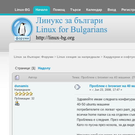
Linux-BG
Начало
Помощ
Търси
Календар
Вход
Регистр
Linux за българи: Форуми
>
Linux секция за напреднали
>
Хардуерни и софтуе
Страници: [
1
]
Надолу
Автор
Тема: Проблем с browser на 40 машини (П
dunamis
Проблем с browser на 40 
Напреднали
«
-:
Jun 23, 2008, 17:47 »
Публикации: 32
Здравейте имам следната конфигура
40-50 ubuntu машини
потребителите се логват чрез pam_pg
всички home папки са на отделен съ
Проблема е следния. През няколко де
Като го пусна през козола, за да вид