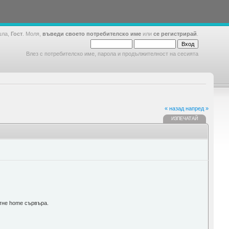
шла,
Гост
. Моля,
въведи своето потребителско име
или
се регистрирай
.
Влез с потребителско име, парола и продължителност на сесията
« назад
напред »
ИЗПЕЧАТАЙ
отне home сървъра.