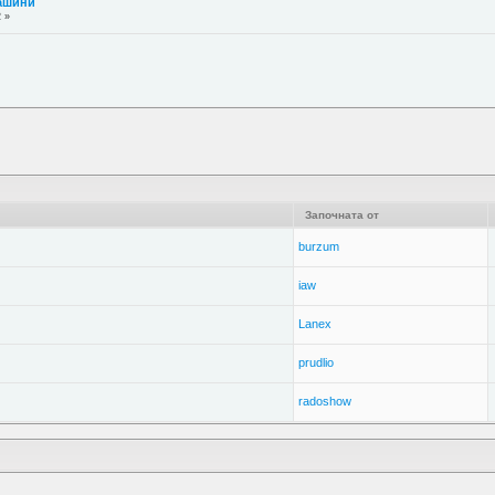
машини
2 »
Започната от
burzum
iaw
Lanex
prudlio
radoshow