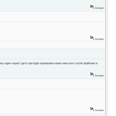
Активен
Активен
иш един скрипт дето при login проверява какво има като cache файлове в
Активен
Активен