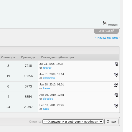
Активен
ИЗПЕЧАТАЙ
« назад
напред »
Отговора
Прегледи
Последна публикация
Jul 24, 2005, 16:32
3
7218
от
rpetrov
Jun 01, 2006, 10:14
19
13356
от
khalderon
Jan 28, 2010, 03:01
0
6773
от
Lanex
Aug 08, 2010, 12:51
4
8554
от
sisosiso
Feb 13, 2011, 23:45
24
25797
от
bazu
Отиди на: