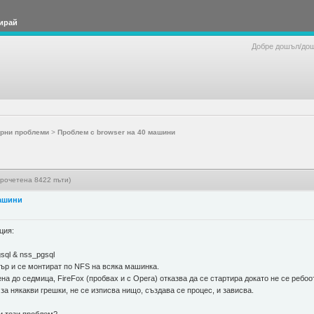
ирай
Добре дошъл/до
рни проблеми
>
Проблем с browser на 40 машини
рочетена 8422 пъти)
машини
ция:
sql & nss_pgsql
вър и се монтират по NFS на всяка машинка.
на до седмица, FireFox (пробвах и с Opera) отказва да се стартира докато не се ребо
я за някакви грешки, не се изписва нищо, създава се процес, и зависва.