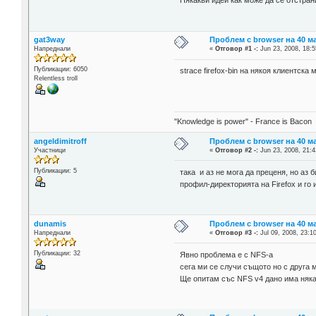
Някакви идей как може да се отстран
gat3way
Проблем с browser на 40 
Напреднали
«
Отговор #1 -:
Jun 23, 2008, 18:5
Публикации: 6050
strace firefox-bin на някоя клиентск
Relentless troll
"Knowledge is power" - France is Bacon
angeldimitroff
Проблем с browser на 40 
Участници
«
Отговор #2 -:
Jun 23, 2008, 21:4
Публикации: 5
така и аз не мога да преценя, но аз
профил-директорията на Firefox и го 
dunamis
Проблем с browser на 40 
Напреднали
«
Отговор #3 -:
Jul 09, 2008, 23:1
Публикации: 32
Явно проблема е с NFS-a
сега ми се случи същото но с друга 
Ще опитам със NFS v4 дано има няк