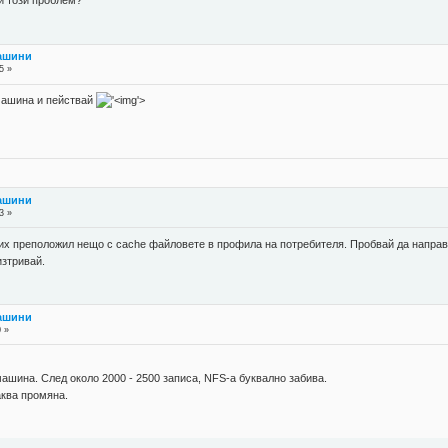
и този проблем?
машини
5 »
а машина и пействай
'>
машини
3 »
 бих преположил нещо с cache файловете в профила на потребителя. Пробвай да направ
изтривай.
машини
0 »
машина. След около 2000 - 2500 записа, NFS-а буквално забива.
аква промяна.