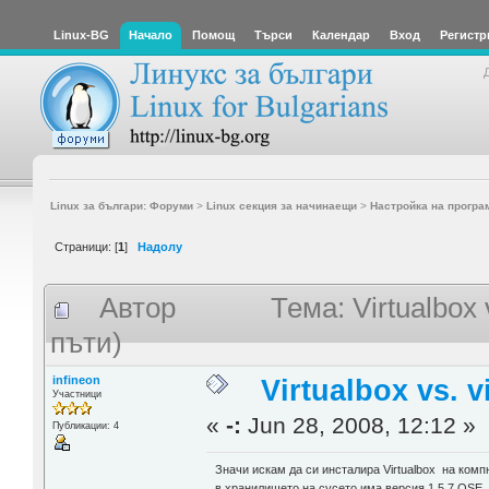
Linux-BG
Начало
Помощ
Търси
Календар
Вход
Регистр
Linux за българи: Форуми
>
Linux секция за начинаещи
>
Настройка на програ
Страници: [
1
]
Надолу
Автор
Тема: Virtualbox
пъти)
infineon
Virtualbox vs. v
Участници
«
-:
Jun 28, 2008, 12:12 »
Публикации: 4
Значи искам да си инсталира Virtualbox на ком
в хранилището на сусето има версия 1.5.7 OSE, а