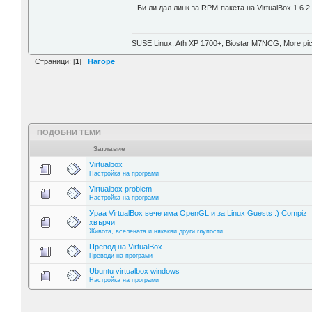
Би ли дал линк за RPM-пакета на VirtualBox 1.6.
SUSE Linux, Ath XP 1700+, Biostar M7NCG, More pic
Страници: [
1
]
Нагоре
ПОДОБНИ ТЕМИ
Заглавие
Virtualbox
Настройка на програми
Virtualbox problem
Настройка на програми
Ураа VirtualBox вече има OpenGL и за Linux Guests :) Compiz
хвърчи
Живота, вселената и някакви други глупости
Превод на VirtualBox
Преводи на програми
Ubuntu virtualbox windows
Настройка на програми