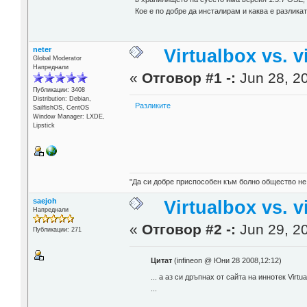
Кое е по добре да инсталирам и каква е разлик
neter
Virtualbox vs. v
Global Moderator
Напреднали
«
Отговор #1 -:
Jun 28, 20
Публикации: 3408
Distribution: Debian,
Разликите
SailfishOS, CentOS
Window Manager: LXDE,
Lipstick
"Да си добре приспособен към болно общество не
saejoh
Virtualbox vs. v
Напреднали
«
Отговор #2 -:
Jun 29, 20
Публикации: 271
Цитат
(infineon @ Юни 28 2008,12:12)
... а аз си дръпнах от сайта на иннотек Virtu
...