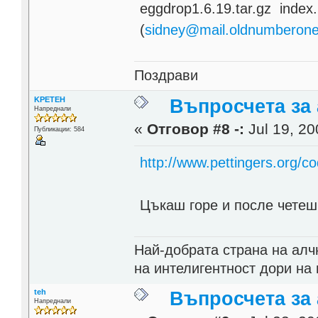
eggdrop1.6.19.tar.gz index.
(
sidney@mail.oldnumberone
Поздрави
KPETEH
Въпросчета за 
Напреднали
«
Отговор #8 -:
Jul 19, 20
Публикации: 584
http://www.pettingers.org/c
Цъкаш горе и после четеш,
Най-добрата страна на алч
на интелигентност дори на 
teh
Въпросчета за 
Напреднали