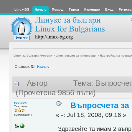
Linux-BG
Начало
Помощ
Търси
Календар
Вход
Регистр
Linux за българи: Форуми
>
Linux секция за начинаещи
>
Настройка на програ
Страници: [
1
]
Надолу
Автор
Тема: Въпросчета
(Прочетена 9856 пъти)
rootbox
Въпросчета за 
Участници
«
-:
Jul 18, 2008, 09:16 »
Публикации: 7
Здравейте та имам 2 въпр