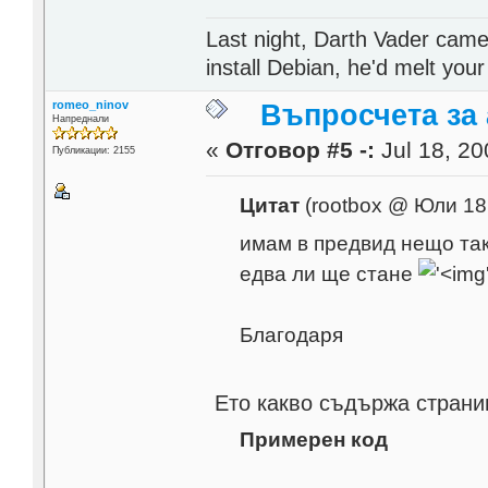
Last night, Darth Vader came
install Debian, he'd melt your
romeo_ninov
Въпросчета за 
Напреднали
«
Отговор #5 -:
Jul 18, 20
Публикации: 2155
Цитат
(rootbox @ Юли 18
имам в предвид нещо та
едва ли ще стане
Благодаря
Ето какво съдържа страни
Примерен код