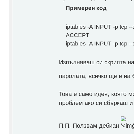
Примерен код
iptables -A INPUT -p tcp --dp
ACCEPT
iptables -A INPUT -p tcp -
Изпълняваш си скрипта на
паролата, всичко ще е на
Това е само идея, която м
проблем ако си сбъркаш и 
П.П. Ползвам дебиан