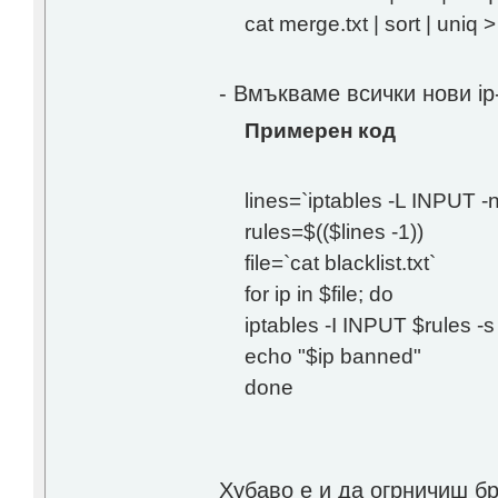
cat merge.txt | sort | uniq > 
- Вмъкваме всички нови ip-
Примерен код
lines=`iptables -L INPUT -n 
rules=$(($lines -1))
file=`cat blacklist.txt`
for ip in $file; do
iptables -I INPUT $rules -
echo "$ip banned"
done
Хубаво е и да огрничиш бро