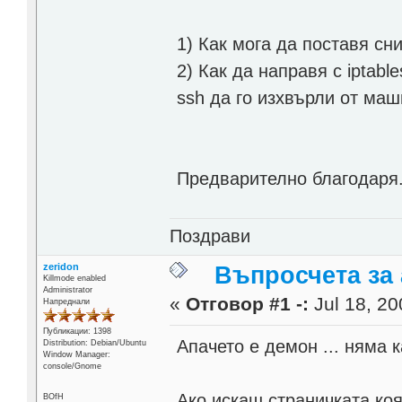
1) Как мога да поставя сн
2) Как да направя с iptab
ssh да го изхвърли от маш
Предварително благодаря
Поздрави
zeridon
Въпросчета за 
Killmode enabled
Administrator
«
Отговор #1 -:
Jul 18, 20
Напреднали
Публикации: 1398
Апачето е демон ... няма 
Distribution: Debian/Ubuntu
Window Manager:
console/Gnome
Ако искаш страничката коя
BOfH