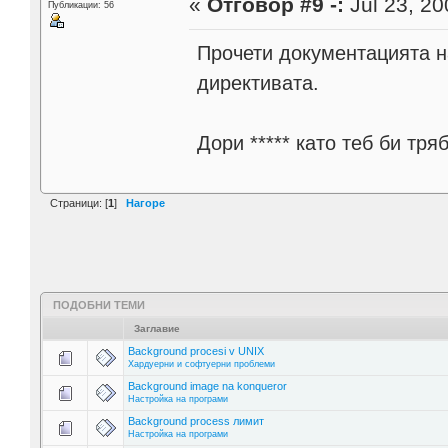
«
Отговор #9 -:
Jul 23, 20
Публикации: 56
Прочети документацията на
директивата.
Дори ***** като теб би тря
Страници: [
1
]
Нагоре
ПОДОБНИ ТЕМИ
Заглавие
Background procesi v UNIX
Хардуерни и софтуерни проблеми
Background image na konqueror
Настройка на програми
Background process лимит
Настройка на програми