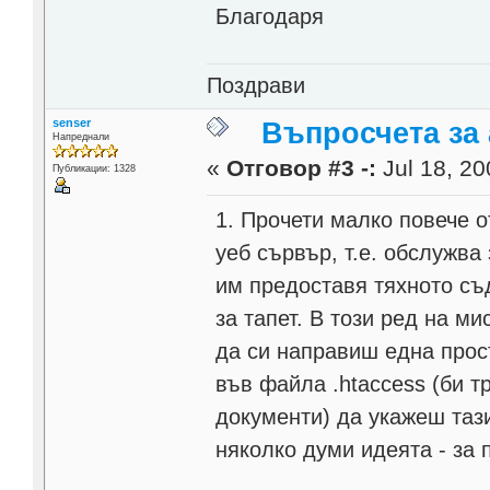
Благодаря
Поздрави
senser
Въпросчета за 
Напреднали
«
Отговор #3 -:
Jul 18, 20
Публикации: 1328
1. Прочети малко повече о
уеб сървър, т.е. обслужва
им предоставя тяхното съ
за тапет. В този ред на 
да си направиш една прост
във файла .htaccess (би т
документи) да укажеш тази
няколко думи идеята - за 