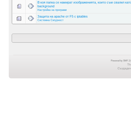
В коя папка се намират изображенията, които съм свалил кат
background
Настройка на програми
Защита на apache от F5 с iptables
Системна Сигурност
Powered by SMF 2.0
Th
Създадена