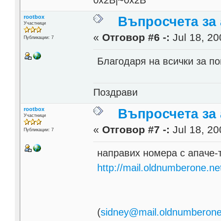
0x2B|~0x2B
rootbox
Въпросчета за 
Участници
«
Отговор #6 -:
Jul 18, 20
Публикации: 7
Благодаря на всички за п
Поздрави
rootbox
Въпросчета за 
Участници
«
Отговор #7 -:
Jul 18, 20
Публикации: 7
направих номера с апаче-т
http://mail.oldnumberone.ne
(
sidney@mail.oldnumberone