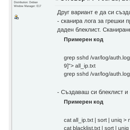
Distribution: Debian
Window Manager: E17
Друг вариант е да си създ
- сканира лога за грешки п
даден блеклист. Сканиране
Примерен код
grep sshd /var/log/auth.log 
9]"> all_ip.txt
grep sshd /var/log/auth.log |
- Създаваш си блеклист 
Примерен код
cat all_ip.txt | sort | uniq >
cat blacklist.txt | sort | un