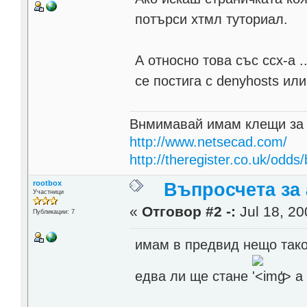
потърси хтмл туториал.
А относно това със ссх-а .
се постига с denyhosts или
Внмимавай имам клещи за
http://www.netsecad.com/
http://theregister.co.uk/odds/
rootbox
Въпросчета за 
Участници
«
Отговор #2 -:
Jul 18, 20
Публикации: 7
имам в предвид нещо так
едва ли ще стане
'>
а 