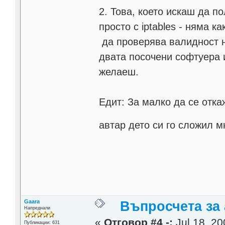
2. Това, което искаш да по
просто с iptables - няма к
да проверява валидност на
двата посочени софтуера и
желаеш.
Едит: За малко да се отка
автар дето си го сложил 
Gaara
Въпросчета за 
Напреднали
«
Отговор #4 -:
Jul 18, 20
Публикации: 631