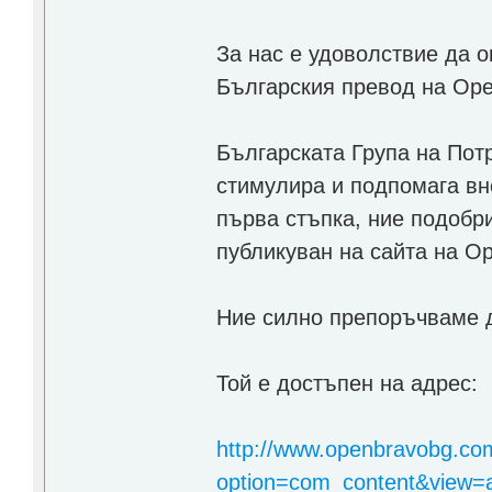
За нас е удоволствие да 
Българския превод на Ope
Българската Група на Пот
стимулира и подпомага вн
първа стъпка, ние подобр
публикуван на сайта на O
Ние силно препоръчваме д
Той е достъпен на адрес:
http://www.openbravobg.co
option=com_content&view=art