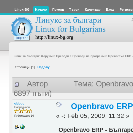
Linux-BG
Начало
Помощ
Търси
Календар
Вход
Регистр
Linux за българи: Форуми
>
Преводи
>
Преводи на програми
>
Openbravo ERP -
Страници: [
1
]
Надолу
Автор
Тема: Openbravo
6897 пъти)
obbug
Openbravo ERP
Напреднали
«
-:
Feb 05, 2009, 11:32 »
Публикации: 16
Openbravo ERP - Българ