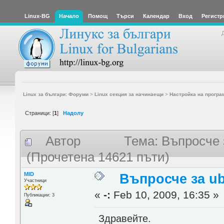
Linux-BG
Начало
Помощ
Търси
Календар
Вход
Регистр
Linux за българи: Форуми
>
Linux секция за начинаещи
>
Настройка на програ
Страници: [
1
]
Надолу
Автор
Тема: Въпросче з
(Прочетена 14621 пъти)
MID
Въпросче за ub
Участници
«
-:
Feb 10, 2009, 16:35 »
Публикации: 3
Здравейте.