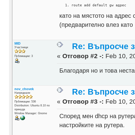
route add default gw адрес
като на мястото на адрес
(предварително влез като р
MID
Re: Въпросче за
Участници
«
Отговор #2 -:
Feb 10, 20
Публикации: 3
Благодаря но и това нес
nov_chovek
Re: Въпросче за
Напреднали
«
Отговор #3 -:
Feb 10, 20
Публикации: 536
Distribution: Ubuntu 8.10 по
принуда
Window Manager: Gnome
Според мен dhcp на рутера
настройките на рутера.