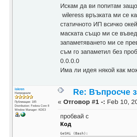
Искам да ви попитам защо 
wileress връзката ми се к
статичното ИП всичко окей
маската също ми се въвед
запаметяването ми се прев
съм го запаметил без проб
0.0.0.0
Има ли идея някой как мо
iskren
Re: Въпросче за
Напреднали
«
Отговор #1 -:
Feb 10, 20
Публикации: 185
Distribution: Fedora Core 8
Window Manager: KDE3
пробвай с
Код
GeSHi (Bash):