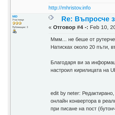
http://mhristov.info
MID
Re: Въпросче за
Участници
«
Отговор #4 -:
Feb 10, 20
Публикации: 3
Ммм... не беше от рутерче
Натисках около 20 пъти, в
Благодаря ви за информац
настроил кирилицата на Ub
edit by neter: Редактирано
онлайн конвертора в реал
при писане на пост (бутон