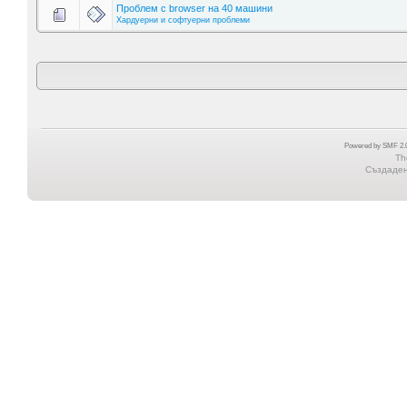
Проблем с browser на 40 машини
Хардуерни и софтуерни проблеми
Powered by SMF 2.0
Th
Създадена