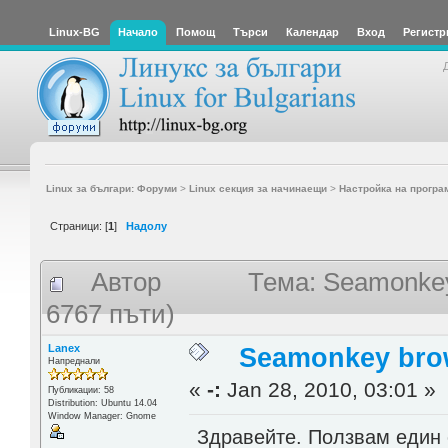
Linux-BG
Начало
Помощ
Търси
Календар
Вход
Регистр
Linux за българи: Форуми
>
Linux секция за начинаещи
>
Настройка на програ
Страници: [
1
]
Надолу
Автор
Тема: Seamonke
6767 пъти)
Lanex
Seamonkey bro
Напреднали
«
-:
Jan 28, 2010, 03:01 »
Публикации: 58
Distribution: Ubuntu 14.04
Window Manager: Gnome
Здравейте. Ползвам един 