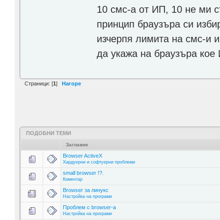
10 смс-а от ИП, 10 не ми 
принцип браузъра си избир
изчерпя лимита на смс-и и 
да укажа на браузъра кое
Страници: [
1
]
Нагоре
ПОДОБНИ ТЕМИ
Заглавие
Browser ActiveX
Хардуерни и софтуерни проблеми
small browser !?.
Коментар
Browser за линукс
Настройка на програми
Проблем с browser-а
Настройка на програми