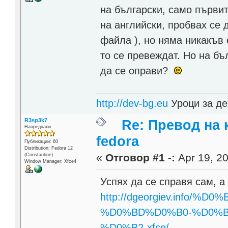
на български, само първит
на английски, пробвах се 
файла ), но няма никакъв 
то се превеждат. Но на бъ
да се оправи?
http://dev-bg.eu
Уроци за де
R3sp3k7
Re: Превод на 
Напреднали
fedora
Публикации: 60
Distribution: Fedora 12
«
Отговор #1 -:
Apr 19, 20
(Constantine)
Window Manager: Xfce4
Успях да се справя сам, а
http://dgeorgiev.info
%D0%BD%D0%B0-%D0%
%D0%B2-xfce/