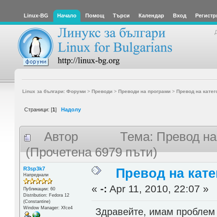
Linux-BG
Начало
Помощ
Търси
Календар
Вход
Регистр
Linux за българи: Форуми
>
Преводи
>
Преводи на програми
>
Превод на катего
Страници: [
1
]
Надолу
Автор
Тема: Превод на 
(Прочетена 6979 пъти)
R3sp3k7
Превод на кате
Напреднали
«
-:
Apr 11, 2010, 22:07 »
Публикации: 60
Distribution: Fedora 12
(Constantine)
Window Manager: Xfce4
Здравейте, имам проблем 