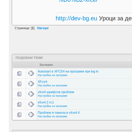
http://dev-bg.eu
Уроци за де
Страници: [
1
]
Нагоре
ПОДОБНИ ТЕМИ
Заглавие
Autostart в XFCE4 на програми при log in
Настройка на програми
XFce4
Настройка на програми
xfce4 шрифтов проблем
Настройка на програми
xfce4.2 rc1
Настройка на програми
Проблем в панела в xfce4.4
Настройка на програми