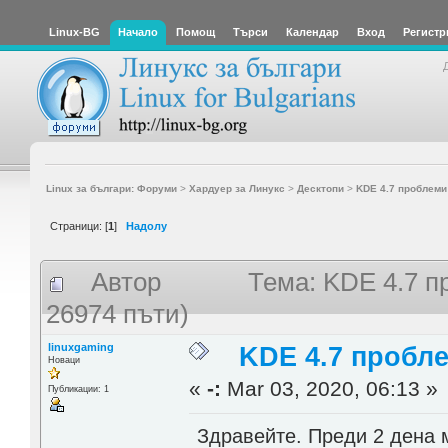
Linux-BG
Начало
Помощ
Търси
Календар
Вход
Регистр
Linux за българи: Форуми
>
Хардуер за Линукс
>
Десктопи
>
KDE 4.7 проблеми 
Страници: [
1
]
Надолу
Автор
Тема: KDE 4.7 п
26974 пъти)
linuxgaming
KDE 4.7 пробле
Новаци
«
-:
Mar 03, 2020, 06:13 »
Публикации: 1
Здравейте. Преди 2 дена 