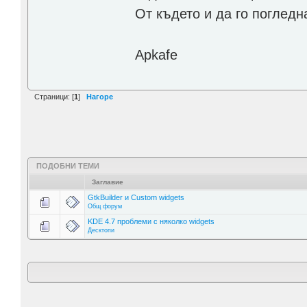
От където и да го погледн
Apkafe
Страници: [
1
]
Нагоре
ПОДОБНИ ТЕМИ
Заглавие
GtkBuilder и Custom widgets
Общ форум
KDE 4.7 проблеми с няколко widgets
Десктопи