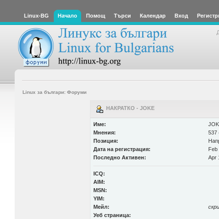
Linux-BG
Начало
Помощ
Търси
Календар
Вход
Регистр
Linux за българи: Форуми
НАКРАТКО - JOKE
Име:
JOK
Мнения:
537 
Позиция:
Нап
Дата на регистрация:
Feb 
Последно Активен:
Apr 
ICQ:
AIM:
MSN:
YIM:
Мейл:
скр
Уеб страница: