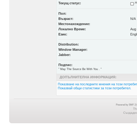
Текущ статус:
Н
Пол:
Възраст:
N/A
Местонахождение:
Локално Време:
Aug 
Език:
Engl
Distribution:
Window Manager:
Jabber:
Подпис:
" May The Source Be With You . "
ДОПЪЛНИТЕЛНА ИНФОРМАЦИЯ:
Показване на последните мнения на този потребит
Показвай общи статистики за този потребител.
Powered by SMF 2.0
Th
Създадена