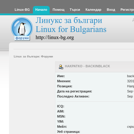
Linux-BG
Начало
Помощ
Търси
Календар
Вход
Регистр
Linux за българи: Форуми
НАКРАТКО - BACKINBLACK
Име:
back
Мнения:
3201
Позиция:
Нап
Дата на регистрация:
Sep 
Последно Активен:
Sep 
ICQ:
AIM:
MSN:
YIM:
Мейл:
скр
Уеб страница: