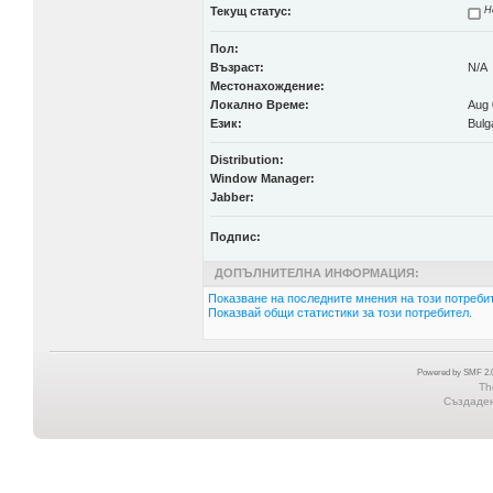
Текущ статус:
Н
Пол:
Възраст:
N/A
Местонахождение:
Локално Време:
Aug 
Език:
Bulg
Distribution:
Window Manager:
Jabber:
Подпис:
ДОПЪЛНИТЕЛНА ИНФОРМАЦИЯ:
Показване на последните мнения на този потребит
Показвай общи статистики за този потребител.
Powered by SMF 2.0
Th
Създадена