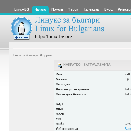
Linux-BG
Начало
Помощ
Търси
Календар
Вход
Регистр
Linux за българи: Форуми
НАКРАТКО - SATTVAVASANTA
Име:
satt
Мнения:
0 (0
Позиция:
Дата на регистрация:
Jul 
Последно Активен:
Jul 
ICQ:
AIM:
MSN:
YIM:
Мейл:
скр
Уеб страница:
Satt