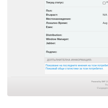
Текущ статус:
Н
Пол:
Възраст:
N/A
Местонахождение:
Локално Време:
Aug 
Език:
Distribution:
Window Manager:
Jabber:
Подпис:
ДОПЪЛНИТЕЛНА ИНФОРМАЦИЯ:
Показване на последните мнения на този потребит
Показвай общи статистики за този потребител.
Powered by SMF 2.0
Th
Създадена