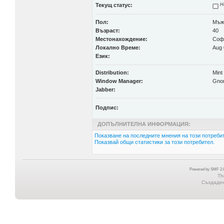
Текущ статус:
Н
Пол:
Мъж
Възраст:
40
Местонахождение:
Соф
Локално Време:
Aug 
Език:
Distribution:
Mint
Window Manager:
Gno
Jabber:
Подпис:
ДОПЪЛНИТЕЛНА ИНФОРМАЦИЯ:
Показване на последните мнения на този потребит
Показвай общи статистики за този потребител.
Powered by SMF 2.0
Th
Създадена