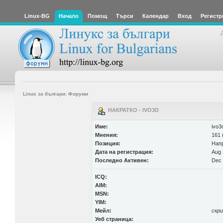
Linux-BG
Начало
Помощ
Търси
Календар
Вход
Регистр
Linux за българи: Форуми
НАКРАТКО - IVO3D
Име:
ivo3
Мнения:
161 
Позиция:
Нап
Дата на регистрация:
Aug 
Последно Активен:
Dec 
ICQ:
AIM:
MSN:
YIM:
Мейл:
скр
Уеб страница: