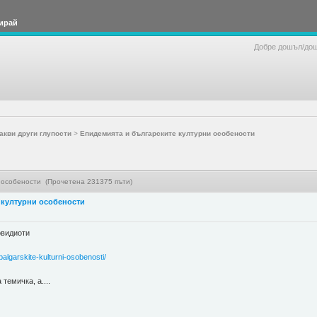
ирай
Добре дошъл/до
акви други глупости
>
Епидемията и българските културни особености
 особености (Прочетена 231375 пъти)
 културни особености
ковидиоти
balgarskite-kulturni-osobenosti/
темичка, а....