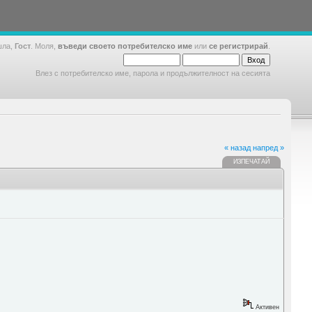
шла,
Гост
. Моля,
въведи своето потребителско име
или
се регистрирай
.
Влез с потребителско име, парола и продължителност на сесията
« назад
напред »
ИЗПЕЧАТАЙ
Активен