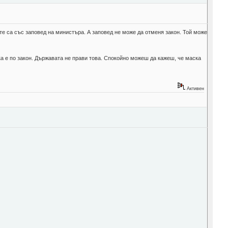
те са със заповед на министъра. А заповед не може да отменя закон. Той може
ка е по закон. Държавата не прави това. Спокойно можеш да кажеш, че маска
Активен