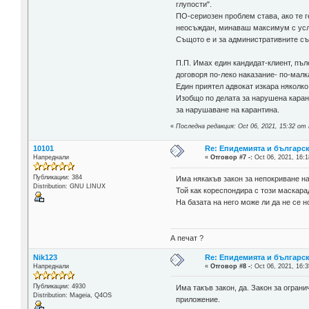
глупости".
ПО-сериозен проблем става, ако те г
неосъждан, минаваш максимум с услов
Същото е и за административните с
П.П. Имах един кандидат-клиент, пъл
договоря по-леко наказание- по-малка
Един приятел адвокат изкара няколко
Изобщо по делата за нарушена карант
за нарушаване на карантина.
«
Последна редакция: Oct 06, 2021, 15:32 от
10101
Re: Епидемията и българс
Напреднали
«
Отговор #7 -:
Oct 06, 2021, 16:1
Публикации: 384
Има някакъв закон за непокриване на
Distribution: GNU LINUX
Той как кореспондира с този маскара
На базата на него може ли да не се н
А печат ?
Nik123
Re: Епидемията и българс
Напреднали
«
Отговор #8 -:
Oct 06, 2021, 16:3
Публикации: 4930
Има такъв закон, да. Закон за огран
Distribution: Mageia, Q4OS
приложение.