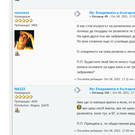
remotexx
Re: Епидемията и българс
Напреднали
«
Отговор #9 -:
Oct 06, 2021, 17:0
Публикации: 5883
А как стои въпросът на религиозна о
почнеш да твърдиш че религията ти 
На едни други пък им забраняваше да
По мои спомени още от училище държа
О отварянето на нова религия е лесн
П.П. Будистите /май бяхте много тъд
копаха основите на едно кино и не т
забранява?
«
Последна редакция: Oct 06, 2021, 17:11 от
Nik123
Re: Епидемията и българс
Напреднали
«
Отговор #10 -:
Oct 06, 2021, 17:
Публикации: 4930
Ами ще го напиша кратко и ясно, от
Distribution: Mageia, Q4OS
ако щеш носИ маска, ако не щеш- н
религията, поне тук, в БГ, и поне юри
П.П. Принципа е, че обществения ред
«
Последна редакция: Oct 06, 2021, 17:28 от