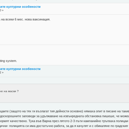
ките културни особености
0 »
 на всеки 6 мес. нова ваксинация.
ing system.
ките културни особености
2 »
3
не на маски ?
цаите (защото на тях ги възлагат тия дейности основно) нямаха опит в писане на таки
в доскорошните заповеди за удължаване на извънредната обстановка пишеше, че можеше
формят качествено. Тука във Варна през лятото 2-3 пъти кампанийно тръгваха полицаи п
ични- полицията си има достатъчно работа, за да я качулят и с обикаляне по градския