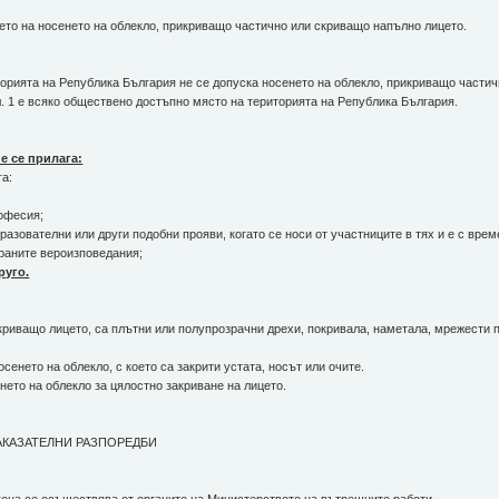
нето на носенето на облекло, прикриващо частично или скриващо напълно лицето.
иторията на Република България не се допуска носенето на облекло, прикриващо части
. 1 е всяко обществено достъпно място на територията на Република България.
не се прилага:
га:
рофесия;
бразователни или други подобни прояви, когато се носи от участниците в тях и е с вре
ираните вероизповедания;
руго.
скриващо лицето, са плътни или полупрозрачни дрехи, покривала, наметала, мрежести 
осенето на облекло, с което са закрити устата, носът или очите.
енето на облекло за цялостно закриване на лицето.
КАЗАТЕЛНИ РАЗПОРЕДБИ
акона се осъществява от органите на Министерството на вътрешните работи.