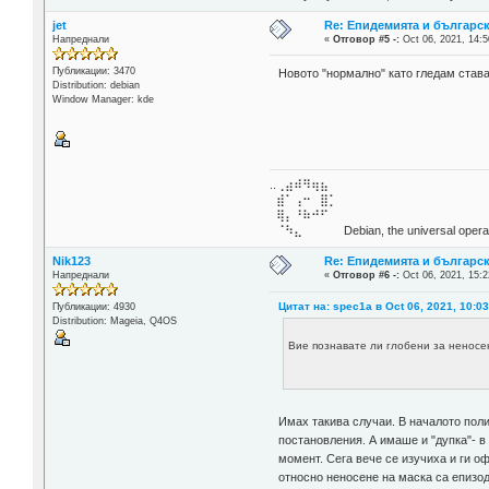
jet
Re: Епидемията и българс
Напреднали
«
Отговор #5 -:
Oct 06, 2021, 14:5
Публикации: 3470
Новото "нормално" като гледам става
Distribution: debian
Window Manager: kde
..⢀⣴⠾⠻⢶⣦⠀
⣾⠁⢠⠒⠀⣿⡁
⢿⡄⠘⠷⠚⠋
⠈⠳⣄⠀⠀⠀⠀ Debian, the universal operat
Nik123
Re: Епидемията и българс
Напреднали
«
Отговор #6 -:
Oct 06, 2021, 15:2
Цитат на: spec1a в Oct 06, 2021, 10:0
Публикации: 4930
Distribution: Mageia, Q4OS
Вие познавате ли глобени за неносе
Имах такива случаи. В началото поли
постановления. А имаше и "дупка"- 
момент. Сега вече се изучиха и ги о
относно неносене на маска са епизод