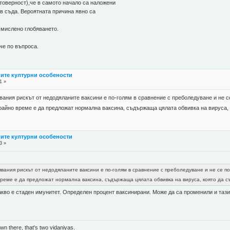
оверност),че в самото начало са наложени
 в съда. Вероятната причина явно са
зсмислено глобяването.
че по въпроса.
ките културни особености
1 »
вания рискът от недодяланите ваксини е по-голям в сравнение с преболедуване и не 
Крайно време е да предложат нормална ваксина, съдържаща цялата обвивка на вируса,
ките културни особености
3 »
явания рискът от недодяланите ваксини е по-голям в сравнение с преболедуване и не се п
време е да предложат нормална ваксина, съдържаща цялата обвивка на вируса, която да 
во е стаден имунитет. Определен процент ваксинирани. Може да са променили и тази
n there, that's two vidaniyas.