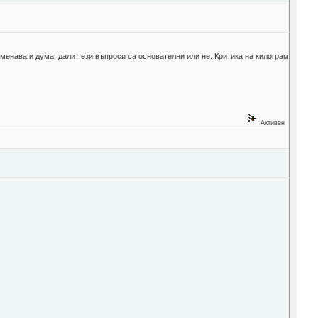
оменава и дума, дали тези въпроси са основателни или не. Критика на килограм
Активен