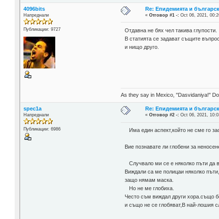
4096bits
Re: Епидемията и българс
Напреднали
«
Отговор #1 -:
Oct 06, 2021, 00:2
Публикации: 9727
Отдавна не бях чел такива глупости.
В статията се задават същите въпрос
и нищо друго.
As they say in Mexico, "Dasvidaniya!" Dow
spec1a
Re: Епидемията и българс
Напреднали
«
Отговор #2 -:
Oct 06, 2021, 10:0
Публикации: 6986
Има един аспект,който не сме го зас
Вие познавате ли глобени за неносен
Случвало ми се е няколко пъти да в
Виждали са ме полицаи няколко пъти,
защо нямам маска.
Но не ме глобиха.
Често съм виждал други хора.също б
и също не се глобяват,В най-лошия с