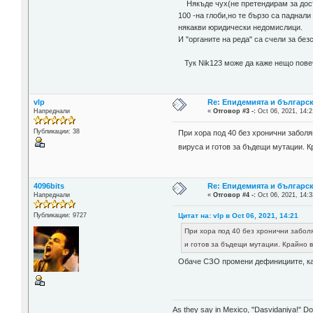
Някъде чух(не претендирам за дост
100 -на глоби,но те бързо са паднали
някакви юридически недомислици.
И "органите на реда" са счели за бе
Тук Nik123 може да каже нещо пове
vlp
Re: Епидемията и българс
Напреднали
«
Отговор #3 -:
Oct 06, 2021, 14:2
Публикации: 38
При хора под 40 без хронични заболя
вируса и готов за бъдещи мутации. 
4096bits
Re: Епидемията и българс
Напреднали
«
Отговор #4 -:
Oct 06, 2021, 14:3
Цитат на: vlp в Oct 06, 2021, 14:21
Публикации: 9727
При хора под 40 без хронични забол
и готов за бъдещи мутации. Крайно 
Обаче СЗО промени дефинициите, как
As they say in Mexico, "Dasvidaniya!" Dow