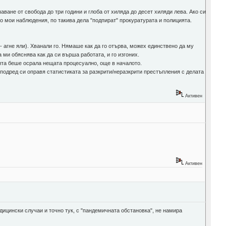
ване от свобода до три години и глоба от хиляда до десет хиляди лева. Ако си
о мои наблюдения, по такива дела "подпират" прокуратурата и полицията.
- агне яли). Хванали го. Нямаше как да го отърва, можех единствено да му
а ми обяснява как да си върша работата, и го изгоних.
ията беше осрала нещата процесуално, още в началото.
подред си оправя статистиката за разкрити/неразкрити престъпления с делата
Активен
Активен
едицински случаи и точно тук, с "пандемичната обстановка", не намира