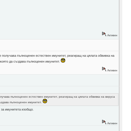
Активен
се получава пълноценен естествен имунитет, реагиращ на цялата обвивка на
 която да създава пълноценен имунитет.
Активен
олучава пълноценен естествен имунитет, реагиращ на цялата обвивка на вируса
създава пълноценен имунитет.
 за имунитета изобщо.
Активен