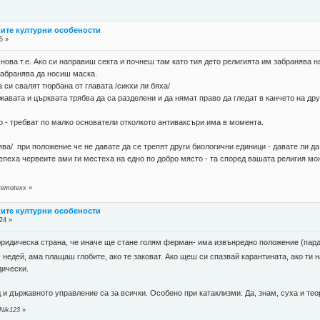
ките културни особености
5 »
снова т.е. Ако си направиш секта и почнеш там като тия дето религията им забранява н
забранява да носиш маска.
 си свалят тюрбана от главата /сикхи ли бяха/
вата и църквата трябва да са разделени и да нямат право да гледат в канчето на друг
о - требват по малко основатели отколкото антиваксъри има в момента.
ява/ при положение че не давате да се трепят други биологични единици - давате ли 
репеха червеите ами ги местеха на едно по добро място - та според вашата религия мож
 remotexx
»
ките културни особености
24 »
 юридическа страна, че иначе ще стане голям ферман- има извънредно положение (пар
едей, ама плащаш глобите, ако те заковат. Ако щеш си спазвай карантината, ако ти на
дически.
 и държавното управление са за всички. Особено при катаклизми. Да, знам, суха и те
 Nik123
»