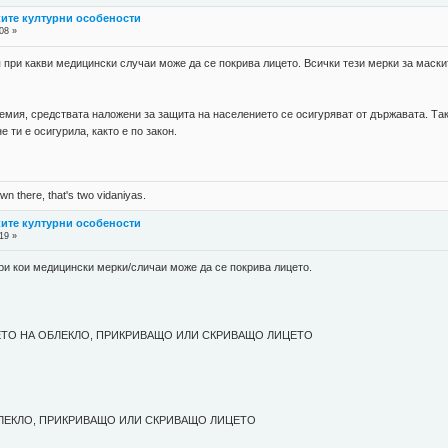
ките културни особености
08 »
 при какви медицински случаи може да се покрива лицето. Всички тези мерки за маски
емия, средствата наложени за защита на населението се осигуряват от държавата. Та
 ти е осигурила, както е по закон.
n there, that's two vidaniyas.
ките културни особености
19 »
при кои медицински мерки/сличаи може да се покрива лицето.
ЕТО НА ОБЛЕКЛО, ПРИКРИВАЩО ИЛИ СКРИВАЩО ЛИЦЕТО
ЛЕКЛО, ПРИКРИВАЩО ИЛИ СКРИВАЩО ЛИЦЕТО