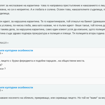
епят за неспазване на карантина- това го направиха престъпление и наказанието е лиша
на, но си е неприятно. А и глобата е солена. Освен това, наказателните съдилища, п
ъдилища.
ен идиот, за нарушена карантина. Те го карантинирали, той отишъл на банкет (домашен
 условна, по-ниска глоба, ама като казвам, че е пълен идиот- беше такъв, той почна д
 такива дела, за нарушена карантина, само един клиент успя да измъкне, щото полиц
ина съда здраво подпира прокуратура и полиция и плющи. Тя полицията втора година 
 Nik123
»
ките културни особености
8 »
 лицето с бурки фереджета и подобни парцали...на обществени места.
д?
оси ?
ките културни особености
5 »
ичаване носенето на облекло, прикриващо, или скриващо лицето. Но той не "важи" за м