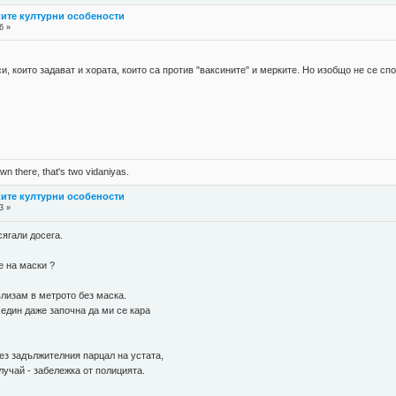
ките културни особености
6 »
и, които задават и хората, които са против "ваксините" и мерките. Но изобщо не се сп
n there, that's two vidaniyas.
ките културни особености
3 »
ягали досега.
е на маски ?
лизам в метрото без маска.
един даже започна да ми се кара
ез задължителния парцал на устата,
лучай - забележка от полицията.