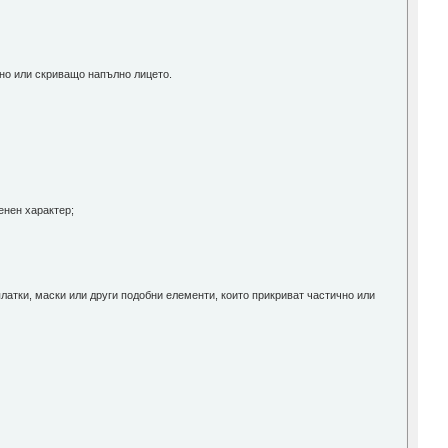
чно или скриващо напълно лицето.
менен характер;
платки, маски или други подобни елементи, които прикриват частично или