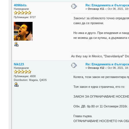
4096bits
Re: Епидемията и българс
Напреднали
«
Отговор #11 -:
Oct 06, 2021, 18:
Публикации: 9727
Законът за облеклото точно определя
само да се промени.
Но има и друго. При епидемия и панд
не можеш да си купиш, а държавата не
As they say in Mexico, "Dasvidaniya!" Dow
Nik123
Re: Епидемията и българс
Напреднали
«
Отговор #12 -:
Oct 06, 2021, 18:
Публикации: 4930
Колега, този закон не регламентира 
Distribution: Mageia, Q4OS
Тоя закон е една страничка, ето го:
ЗАКОН ЗА ОГРАНИЧАВАНЕ НОСЕН
Обн. ДВ. бр.80 от 11 Октомври 2016г.
Глава първа.
ОГРАНИЧАВАНЕ НОСЕНЕТО НА ОБ