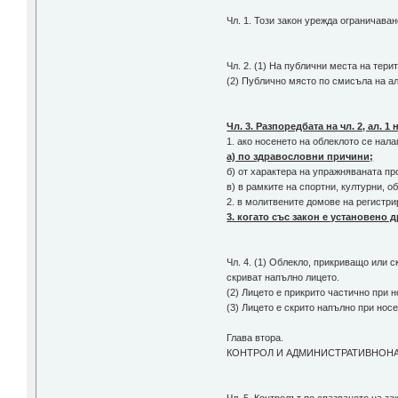
Чл. 1. Този закон урежда ограничава
Чл. 2. (1) На публични места на тер
(2) Публично място по смисъла на ал
Чл. 3. Разпоредбата на чл. 2, ал. 1 
1. ако носенето на облеклото се нала
а) по здравословни причини;
б) от характера на упражняваната п
в) в рамките на спортни, културни, о
2. в молитвените домове на регистр
3. когато със закон е установено д
Чл. 4. (1) Облекло, прикриващо или 
скриват напълно лицето.
(2) Лицето е прикрито частично при н
(3) Лицето е скрито напълно при нос
Глава втора.
КОНТРОЛ И АДМИНИСТРАТИВНОНА
Чл. 5. Контролът по спазването на з