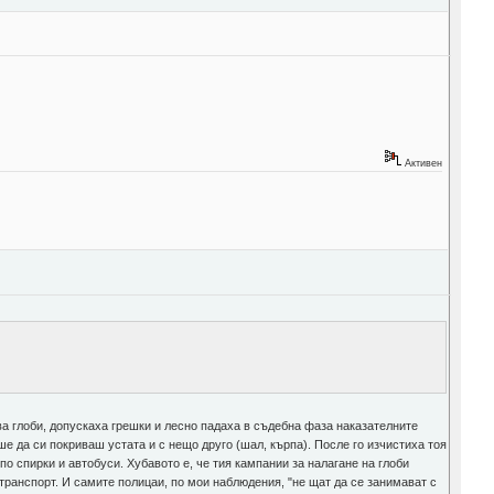
Активен
ва глоби, допускаха грешки и лесно падаха в съдебна фаза наказателните
 да си покриваш устата и с нещо друго (шал, кърпа). После го изчистиха тоя
о спирки и автобуси. Хубавото е, че тия кампании за налагане на глоби
 транспорт. И самите полицаи, по мои наблюдения, "не щат да се занимават с