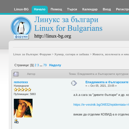
Linux-BG
Начало
Помощ
Търси
Календар
Вход
Регистр
Linux за българи: Форуми
>
Хумор, сатира и забава
>
Живота, вселената и няк
Страници: [
1
]
2
3
...
79
Надолу
Автор
Тема: Епидемията и българските културни
remotexx
Епидемията и българските
Напреднали
«
-:
Oct 05, 2021, 23:05 »
Публикации: 5883
a.k.a сага за "дивите българи" и др. 
https://e-vestnik.bg/34832/epidemiata-i-
викам да отделим КОВИД-а в отделна 