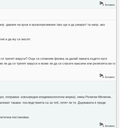
Активен
апр даване на кръв и кръвопреливане /ако ще и да умират/ та напр. ако
ия и да му се месят.
да се трепят вируси? Още си спомням филма за далай ламата където като
е ли да се трепят вируси и може ли да си слагате ваксини или религията ви го
Активен
дон, поправка- извънредни епидемиологични мерки), няма Религии-Мелигии..
ложат такава- последствията са за теб, гепят ли те. Държавата е преди
оретична постановка.
Активен