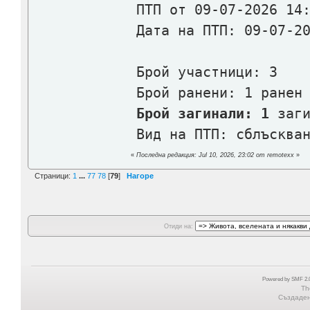
ПТП от 09-07-2026 14
Дата на ПТП: 09-07-2
Брой участници: 3
Брой ранени: 1 ранен
Брой загинали: 1
заги
Вид на ПТП: сблъсква
«
Последна редакция: Jul 10, 2026, 23:02 от remotexx
»
Страници:
1
...
77
78
[
79
]
Нагоре
Отиди на:
Powered by SMF 2.0
Th
Създадена