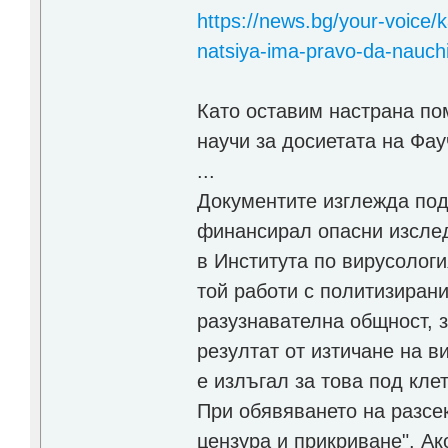
https://news.bg/your-voice
natsiya-ima-pravo-da-nauchi
Като оставим настрана по
научи за досиетата на Фау
...
Документите изглежда под
финансирал опасни изслед
в Института по вирусолог
той работи с политизиран
разузнавателна общност, з
резултат от изтичане на в
е излъгал за това под клет
При обявяването на разсек
цензура и прикриване". Ако