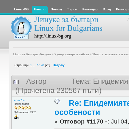
Linux-BG
Начало
Помощ
Търси
Календар
Вход
Регистр
Linux за българи: Форуми
>
Хумор, сатира и забава
>
Живота, вселената и няк
Страници:
1
...
77
78
[
79
]
Надолу
Автор
Тема: Епидемият
(Прочетена 230567 пъти)
spec1a
Re: Епидемият
Напреднали
особености
Публикации: 6982
«
Отговор #1170 -:
Jul 04