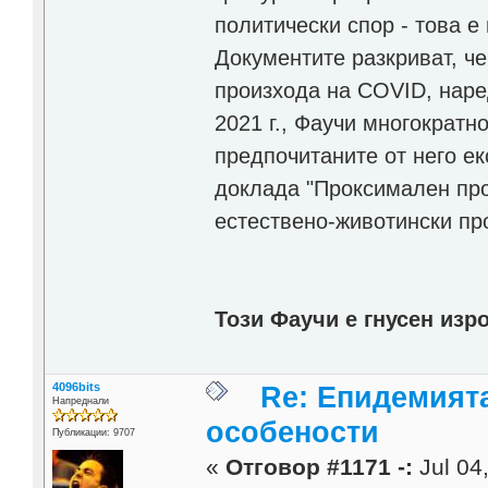
политически спор - това 
Документите разкриват, ч
произхода на COVID, наре
2021 г., Фаучи многократн
предпочитаните от него е
доклада "Проксимален прои
естествено-животински пр
Този Фаучи е гнусен изро
4096bits
Re: Епидемият
Напреднали
особености
Публикации: 9707
«
Отговор #1171 -:
Jul 04