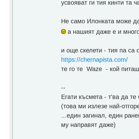
усвояват ги тия кинти та
Не само Илонката може да
а нашият даже е и мно
и още скелети - тия па са
https://chernapista.com/
те го те Waze - кой пита
--
Егати късмета - т'ва да т
(това ми излезе най-отгор
...един загинал, един ран
му направят даже)