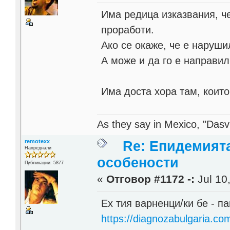
Има редица изказвания, ч
проработи.
Ако се окаже, че е наруши
А може и да го е направил
Има доста хора там, които
As they say in Mexico, "Dasvi
remotexx
Re: Епидемият
Напреднали
особености
Публикации: 5877
«
Отговор #1172 -:
Jul 10
Ех тия варненци/ки бе - п
https://diagnozabulgaria.c