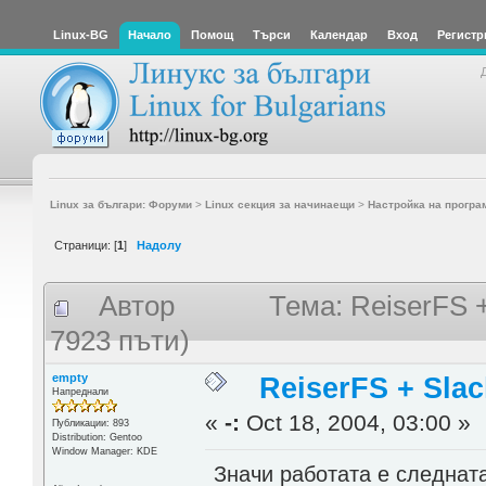
Linux-BG
Начало
Помощ
Търси
Календар
Вход
Регистр
Linux за българи: Форуми
>
Linux секция за начинаещи
>
Настройка на програ
Страници: [
1
]
Надолу
Автор
Тема: ReiserFS +
7923 пъти)
empty
ReiserFS + Slack
Напреднали
«
-:
Oct 18, 2004, 03:00 »
Публикации: 893
Distribution: Gentoo
Window Manager: KDE
Значи работата е следнат