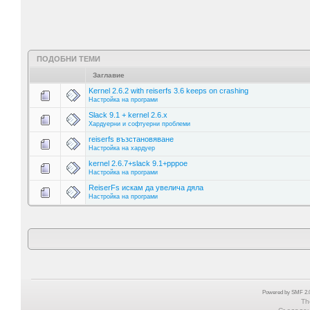
ПОДОБНИ ТЕМИ
Заглавие
Kernel 2.6.2 with reiserfs 3.6 keeps on crashing
Настройка на програми
Slack 9.1 + kernel 2.6.x
Хардуерни и софтуерни проблеми
reiserfs възстановяване
Настройка на хардуер
kernel 2.6.7+slack 9.1+pppoe
Настройка на програми
ReiserFs искам да увелича дяла
Настройка на програми
Powered by SMF 2.0
Th