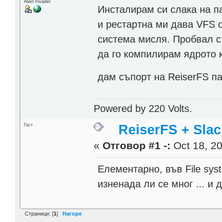
Alien Invader
Инсталирам си слака на па
и рестартна ми дава VFS 
система мисля. Пробвал съ
да го компилирам ядрото 
дам съпорт на ReiserFS п
Powered by 220 Volts.
Гост
ReiserFS + Slack
«
Отговор #1 -:
Oct 18, 20
Елементарно, във File syst
изненада ли се мног ... и
Страници: [
1
]
Нагоре