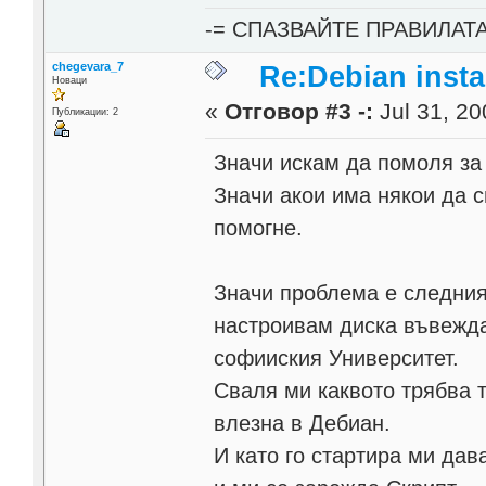
-= СПАЗВАЙТЕ ПРАВИЛАТ
chegevara_7
Re:Debian instal
Новаци
«
Отговор #3 -:
Jul 31, 20
Публикации: 2
Значи искам да помоля за
Значи акои има някои да 
помогне.
Значи проблема е следния
настроивам диска въвежда
софииския Университет.
Сваля ми каквото трябва т
влезна в Дебиан.
И като го стартира ми дав