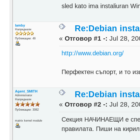
sled kato ima instaliuran Win
lamby
Re:Debian instal
Напреднали
«
Отговор #1 -:
Jul 28, 20
Публикации: 46
http://www.debian.org/
Перфектен съпорт, и то из
Agent_SMITH
Re:Debian instal
Administrator
Напреднали
«
Отговор #2 -:
Jul 28, 20
Публикации: 3082
Секция НАЧИНАЕЩИ е специ
matrix kernel module
правилата. Пиши на кирил