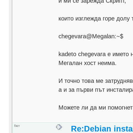
и ми се зарежда Скрипт,
които изглежда горе долу 
chegevara@Megalan:~$
kadeto chegevara е името 
Мегалан хост неима.
И точно това ме затрудня
а и за първи път инсталир
Можете ли да ми помогнет
Гост
Re:Debian instal