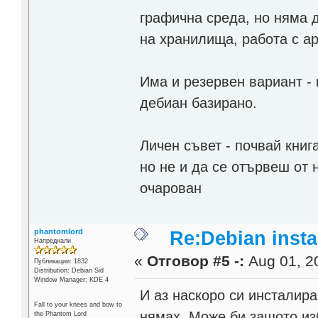
графична среда, но няма 
на хранилища, работа с apt
Има и резервен вариант - 
дебиан базирано.
Личен съвет - почвай книг
но не и да се отървеш от 
очарован
phantomlord
Re:Debian instal
Напреднали
«
Отговор #5 -:
Aug 01, 20
Публикации: 1832
Distribution: Debian Sid
Window Manager: KDE 4
И аз наскоро си инсталира
Fall to your knees and bow to
нямах. Може би защото из
the Phantom Lord