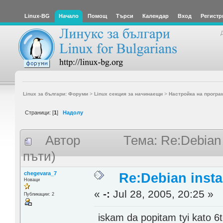
Linux-BG
Начало
Помощ
Търси
Календар
Вход
Регистр
Linux за българи: Форуми
>
Linux секция за начинаещи
>
Настройка на програ
Страници: [
1
]
Надолу
Автор
Тема: Re:Debian 
пъти)
chegevara_7
Re:Debian instal
Новаци
«
-:
Jul 28, 2005, 20:25 »
Публикации: 2
iskam da popitam tyi kato 6te