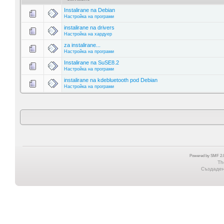
Instalirane na Debian
Настройка на програми
instalirane na drivers
Настройка на хардуер
za instalirane...
Настройка на програми
Instalirane na SuSE8.2
Настройка на програми
instalirane na kdebluetooth pod Debian
Настройка на програми
Powered by SMF 2.0
Th
Създадена