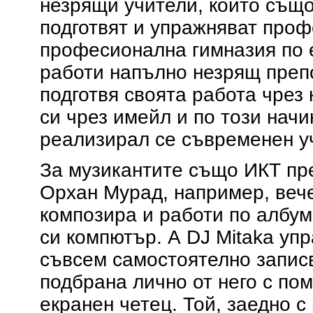
незрящи учители, които същ
подготвят и упражняват проф
професионална гимназия по е
работи напълно незрящ препо
подготвя своята работа чрез
си чрез имейл и по този начи
реализирал се съвременен у
За музикантите също ИКТ пр
Орхан Мурад, например, веч
композира и работи по албуми
си компютър. А DJ Mitaka упр
съвсем самостоятелно записв
подбрана лично от него с по
екранен четец. Той, заедно с