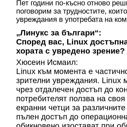
Пет години по-късно отново реш
поговорим за трудностите, коит
увреждания в употребата на ко
„Линукс за българи“:
Според вас, Linux достъпн
хората с увредено зрение?
Хюсеин Исмаил:
Linux към момента е частичн
зрителни увреждания. Linux 
чрез отдалечен достъп до кон
потребителят ползва на своя
екранни четци за различните
пълен достъп до операционн
обикновено изостават при об