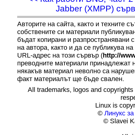
Jabber (XMPP) сърв
Авторите на сайта, както и техните с
собствените си материали публикувани 
бъдат копирани и разпространявани с
на автора, както и да се публикува на
URL-адрес на този сървър (
http://www
преводните материали принадлежат на
някакъв материал неволно са нарушен
факт материалът ще бъде свален.
All trademarks, logos and copyrights m
resp
Linux is copyr
©
Линукс з
© Slavei K