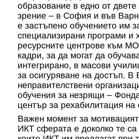
образование в едно от двете
зрение – в София и във Варн
е застъпено обучението им з
специализирани програми и х
ресурсните центрове към МО
кадри, за да могат да обуча
интегрирано, в масови учили
за осигуряване на достъп. В 
неправителствени организац
обучения за незрящи – Фонд
център за рехабилитация на 
Важен момент за мотивацията
ИКТ сферата е доколко те с
които ИКТ им предлагат при 