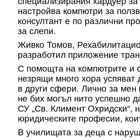
специализирания хардуер за 
настройва компютри за ползв
консултант e по различни пр
за слепи.
Живко Томов, Рехабилитацион
разработил приложение транс
С помощта на компютрите и 
незрящи много хора успяват
в други сфери. Лично за мен 
не бих могъл нито успешно д
СУ „Св. Климент Охридски“, 
юридическите професии, кои
В училищата за деца с нару