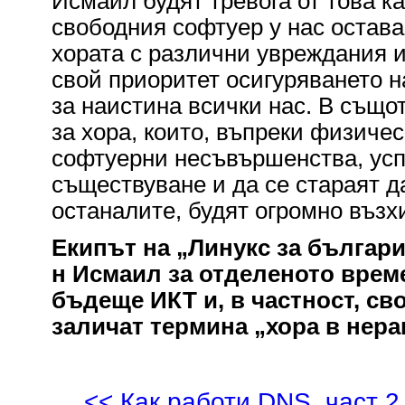
Исмаил будят тревога от това к
свободния софтуер у нас остава
хората с различни увреждания и 
свой приоритет осигуряването н
за наистина всички нас. В също
за хора, които, въпреки физиче
софтуерни несъвършенства, успя
съществуване и да се стараят д
останалите, будят огромно въз
Екипът на „Линукс за българи
н Исмаил за отделеното време
бъдеще ИКТ и, в частност, св
заличат термина „хора в нер
<< Как работи DNS, част 2 -