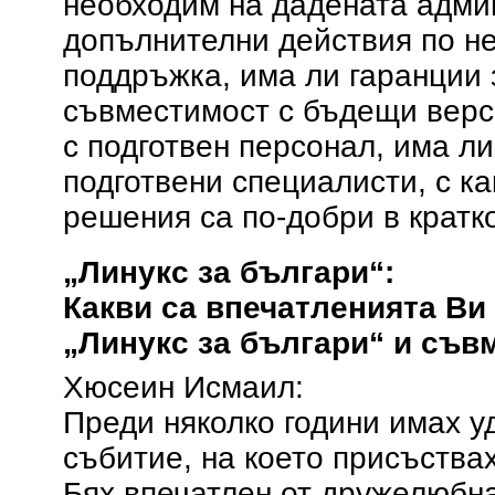
необходим на дадената админ
допълнителни действия по н
поддръжка, има ли гаранции 
съвместимост с бъдещи верс
с подготвен персонал, има л
подготвени специалисти, с к
решения са по-добри в кратк
„Линукс за българи“:
Какви са впечатленията Ви
„Линукс за българи“ и съвм
Хюсеин Исмаил:
Преди няколко години имах у
събитие, на което присъствах
Бях впечатлен от дружелюбна