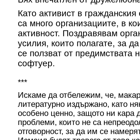
Като активист в гражданския
са много организациите, в ко
активност. Поздравявам орга
усилия, които полагате, за д
се ползват от предимствата 
софтуер.
***
Искаме да отбележим, че, макар
литературно издържано, като няк
особено ценно, защото ни кара 
проблеми, които не са непреодо
отговорност, за да им се намеря