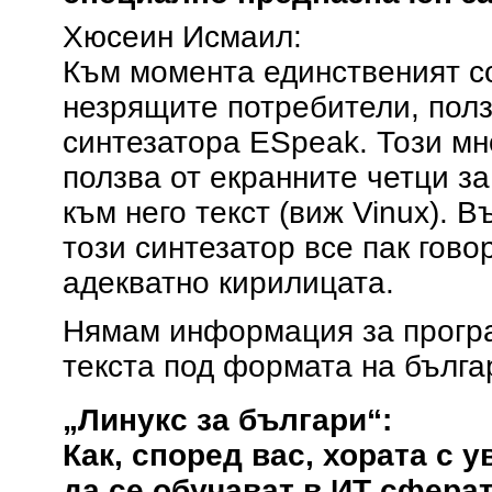
Хюсеин Исмаил:
Към момента единственият со
незрящите потребители, полз
синтезатора ESpeak. Този мн
ползва от екранните четци за
към него текст (виж Vinux). В
този синтезатор все пак гово
адекватно кирилицата.
Нямам информация за програ
текста под формата на бълга
„Линукс за българи“:
Как, според вас, хората с 
да се обучават в ИТ сфера