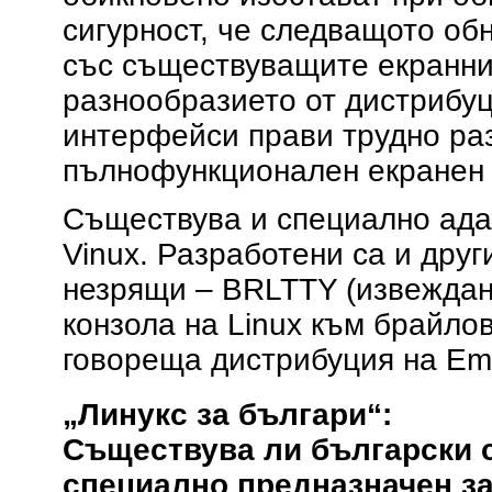
сигурност, че следващото о
със съществуващите екранни
разнообразието от дистрибу
интерфейси прави трудно ра
пълнофункционален екранен 
Съществува и специално ада
Vinux. Разработени са и дру
незрящи – BRLTTY (извеждан
конзола на Linux към брайло
говореща дистрибуция на Em
„Линукс за българи“:
Съществува ли български с
специално предназначен за