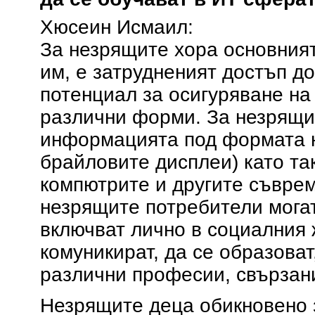
Хюсеин Исмаил:
За незрящите хора основният
им, е затрудненият достъп д
потенциал за осигуряване н
различни форми. За незрящи
информацията под формата н
брайловите дисплеи) като та
компютрите и другите съврем
незрящите потребители могат
включват лично в социалния 
комуникират, да се образоват
различни професии, свързани
Незрящите деца обикновено 