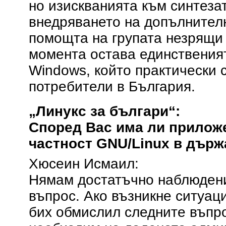
но изискванията към синтезат
внедряването на допълнителн
помощта на групата незрящи
момента остава единственият
Windows, който практически 
потребители в България.
„Линукс за българи“:
Според Вас има ли приложе
частност GNU/Linux в дър
Хюсеин Исмаил:
Нямам достатъчно наблюдения
въпрос. Ако възникне ситуац
бих обмислил следните въпро