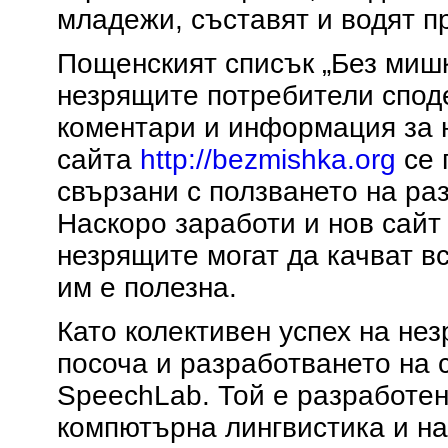
младежи, съставят и водят п
Пощенският списък „Без мишк
незрящите потребители споде
коментари и информация за 
сайта
http://bezmishka.org
се 
свързани с ползването на ра
Наскоро заработи и нов сайт
незрящите могат да качват в
им е полезна.
Като колективен успех на не
посоча и разработването на 
SpeechLab. Той е разработен
компютърна лингвистика и на