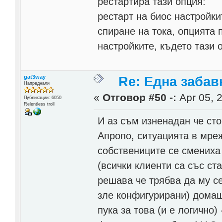
рестартира тази опция:
рестарт на биос настройки
спиране на тока, опцията 
настройките, където тази о
gat3way
Re: Една забавн
Напреднали
«
Отговор #50 -:
Apr 05, 2
Публикации: 6050
Relentless troll
И аз съм изненадан че сто
Апропо, ситуацията в мре
собствениците се смениха
(всички клиенти са със ст
решава че трябва да му се
зле конфигурирани) домаш
пука за това (и е логично