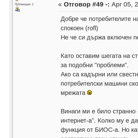
«
Отговор #49 -:
Apr 05, 2
Публикации: 2
Добре че потребителите н
спокоен (rofl)
Не че си държа включен ne
Като оставим шегата на ст
за подобни "проблеми".
Ако са кадърни или свест
потребителски машини ско
мрежата
Винаги ми е било странно 
интернет-а". Колко му е д
функция от БИОС-а. Но ка