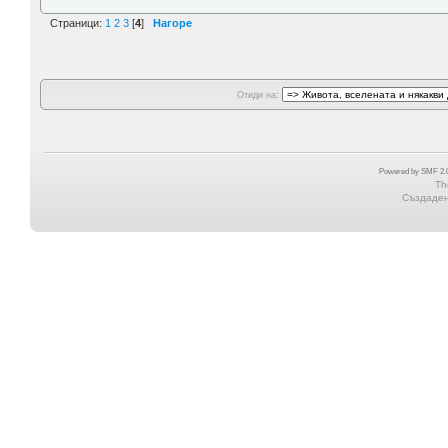
Страници:
1
2
3
[
4
]
Нагоре
Отиди на:
Powered by SMF 2.0
Th
Създадена