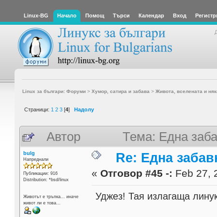
Linux-BG
Начало
Помощ
Търси
Календар
Вход
Регистр
Linux за българи: Форуми
>
Хумор, сатира и забава
>
Живота, вселената и няк
Страници:
1
2
3
[
4
]
Надолу
Автор
Тема: Една заба
bulg
Re: Една забавн
Напреднали
«
Отговор #45 -:
Feb 27, 
Публикации: 916
Distribution: *bsd/linux
Уджез! Тая излагаща линук
Животът е тръпка... иначе
живот ли е това...