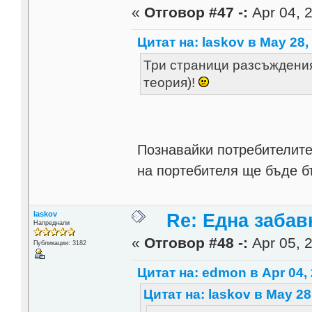
«
Отговор #47 -:
Apr 04, 2
Цитат на: laskov в May 28,
Три страници разсъждения
теория)!
Познавайки потребителите
на портебителя ще бъде бъ
laskov
Re: Една забавн
Напреднали
«
Отговор #48 -:
Apr 05, 2
Публикации: 3182
Цитат на: edmon в Apr 04, 
Цитат на: laskov в May 28