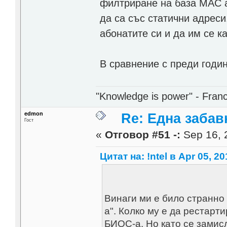
филтриране на база MAC а
да са със статични адреси
абонатите си и да им се к
В сравнение с преди годин
"Knowledge is power" - Fran
edmon
Re: Една забавн
Гост
«
Отговор #51 -:
Sep 16, 
Цитат на: !ntel в Apr 05, 20
Винаги ми е било странно 
а". Колко му е да рестарт
БИОС-а. Но като се замис