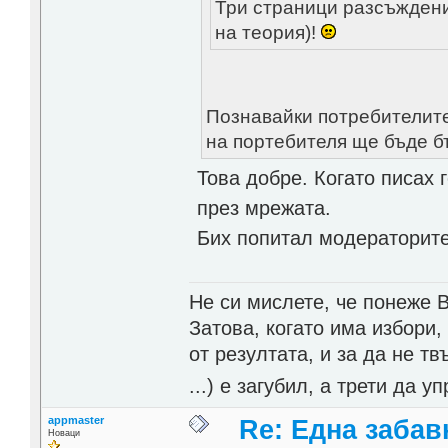
Три страници разсъждени
на теория)!
Познавайки потребителите
на портебителя ще бъде бъ
Това добре. Когато писах
през мрежата.
Бих попитал модераторите
Не си мислете, че понеже 
Затова, когато има избори,
от резултата, и за да не тв
...) е загубил, а трети да
appmaster
Re: Една забавн
Новаци