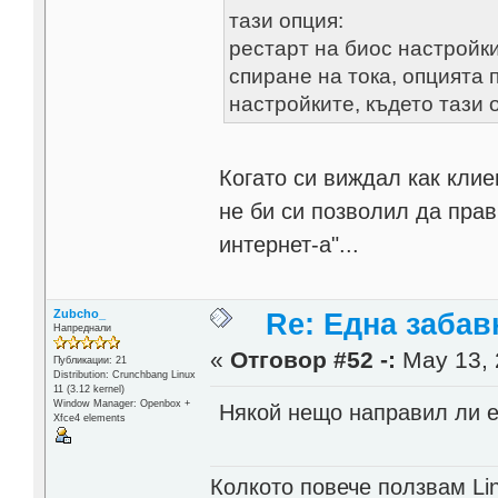
тази опция:
рестарт на биос настройки
спиране на тока, опцията 
настройките, където тази оп
Когато си виждал как клие
не би си позволил да пра
интернет-а"...
Zubcho_
Re: Една забавн
Напреднали
«
Отговор #52 -:
May 13, 
Публикации: 21
Distribution: Crunchbang Linux
11 (3.12 kernel)
Window Manager: Openbox +
Някой нещо направил ли е
Xfce4 elements
Колкото повече ползвам Lin