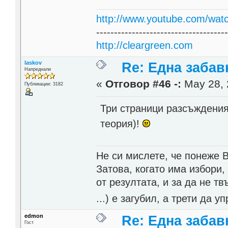
http://www.youtube.com/wat
------------------------------------
http://cleargreen.com
laskov
Re: Една забавн
Напреднали
«
Отговор #46 -:
May 28, 
Публикации: 3182
Три страници разсъждения
теория)!
Не си мислете, че понеже 
Затова, когато има избори,
от резултата, и за да не тв
...) е загубил, а трети да
edmon
Re: Една забавн
Гост