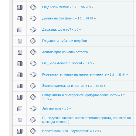
Още извънтемие
«
1
2
...
402
403
»
Делата на бай Дончо
«
1
2
...
87
88
»
Държава, що е то?
«
1
2
»
Гледане на тубата и подобни
Android враг на човечеството
От „Баба Алино“ с любов!
«
1
2
3
»
Курвенските пинизи на малките-и-меките
«
1
2
...
83
84
»
Зелена сделка: за и против
«
1
2
...
63
64
»
Епидемията и българските културни особености
«
1
2
...
78
79
»
July morning
«
1
2
»
CLI задачка-закачка, която е толкова проста, че никой не
може да познае :)
Новото плашило - "супергрип"
«
1
2
3
»