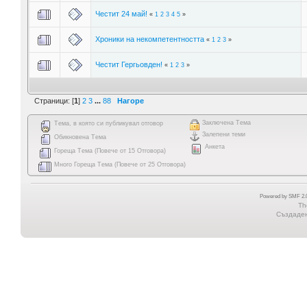
Честит 24 май!
«
1
2
3
4
5
»
Хроники на некомпетентността
«
1
2
3
»
Честит Гергьовден!
«
1
2
3
»
Страници: [
1
]
2
3
...
88
Нагоре
Заключена Тема
Тема, в която си публикувал отговор
Залепени теми
Обикновена Тема
Анкета
Гореща Тема (Повече от 15 Отговора)
Много Гореща Тема (Повече от 25 Отговора)
Powered by SMF 2.0
Th
Създадена