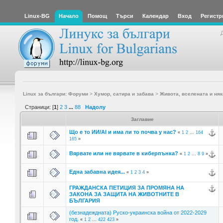
Linux-BG
Начало
Помощ
Търси
Календар
Вход
Регистр
Linux за българи: Форуми
>
Хумор, сатира и забава
>
Живота, вселената и няк
Страници: [
1
]
2
3
...
88
Надолу
Заглавие
Що е то ИИ/AI и има ли то почва у нас?
«
1
2
...
164
165
»
Вярвате или не вярвате в киберпънка?
«
1
2
...
8
9
»
Една забавна идея...
«
1
2
3
4
»
ГРАЖДАНСКА ПЕТИЦИЯ ЗА ПРОМЯНА НА
ЗАКОНА ЗА ЗАЩИТА НА ЖИВОТНИТЕ В
БЪЛГАРИЯ
(безнадеждната) Руско-украинска война от 2022-2029
год.
«
1
2
...
422
423
»