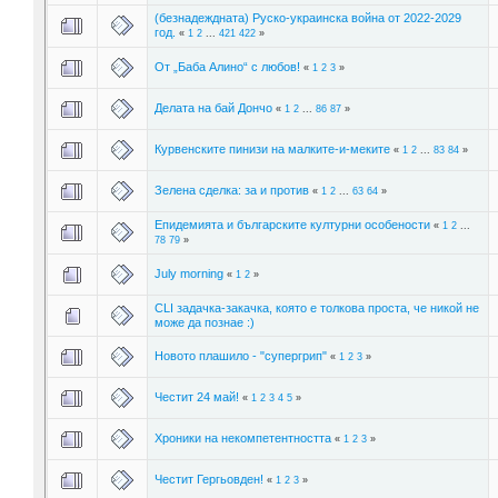
(безнадеждната) Руско-украинска война от 2022-2029
год.
«
1
2
...
421
422
»
От „Баба Алино“ с любов!
«
1
2
3
»
Делата на бай Дончо
«
1
2
...
86
87
»
Курвенските пинизи на малките-и-меките
«
1
2
...
83
84
»
Зелена сделка: за и против
«
1
2
...
63
64
»
Епидемията и българските културни особености
«
1
2
...
78
79
»
July morning
«
1
2
»
CLI задачка-закачка, която е толкова проста, че никой не
може да познае :)
Новото плашило - "супергрип"
«
1
2
3
»
Честит 24 май!
«
1
2
3
4
5
»
Хроники на некомпетентността
«
1
2
3
»
Честит Гергьовден!
«
1
2
3
»