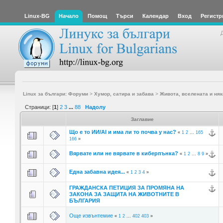
Linux-BG
Начало
Помощ
Търси
Календар
Вход
Регистр
Linux за българи: Форуми
>
Хумор, сатира и забава
>
Живота, вселената и няк
Страници: [
1
]
2
3
...
88
Надолу
Заглавие
Що е то ИИ/AI и има ли то почва у нас?
«
1
2
...
165
166
»
Вярвате или не вярвате в киберпънка?
«
1
2
...
8
9
»
Една забавна идея...
«
1
2
3
4
»
ГРАЖДАНСКА ПЕТИЦИЯ ЗА ПРОМЯНА НА
ЗАКОНА ЗА ЗАЩИТА НА ЖИВОТНИТЕ В
БЪЛГАРИЯ
Още извънтемие
«
1
2
...
402
403
»