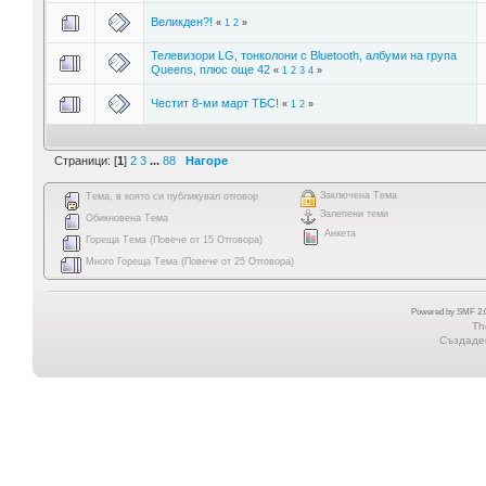
Великден?!
«
1
2
»
Телевизори LG, тонколони с Bluetooth, албуми на група
Queens, плюс още 42
«
1
2
3
4
»
Честит 8-ми март ТБС!
«
1
2
»
Страници: [
1
]
2
3
...
88
Нагоре
Заключена Тема
Тема, в която си публикувал отговор
Залепени теми
Обикновена Тема
Анкета
Гореща Тема (Повече от 15 Отговора)
Много Гореща Тема (Повече от 25 Отговора)
Powered by SMF 2.0
Th
Създаден