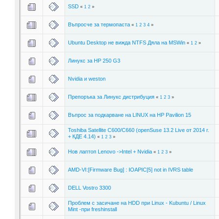
SSD
«
1
2
»
Въпросче за термопаста
«
1
2
3
4
»
Ubuntu Desktop не вижда NTFS Дяла на MSWin
«
1
2
»
Линукс за HP 250 G3
Nvidia и weston
Препоръка за Линукс дистрибуция
«
1
2
3
»
Въпрос за подкарване на LINUX на HP Pavilion 15
Toshiba Satellite C600/C660 (openSuse 13.2 Live от 2014 г.
+ КДЕ 4.14)
«
1
2
3
»
Нов лаптоп Lenovo ->Intel + Nvidia
«
1
2
3
»
AMD-VI:[Firmware Bug] : IOAPIC[5] not in IVRS table
DELL Vostro 3300
Проблем с засичане на HDD при Linux - Kubuntu / Linux
Mint -при freshinstall