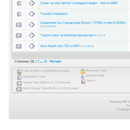
Съвет за нов лаптоп с вградено видео - Intel vs AMD
Tuxedo Computers
Сравнение на 2 процесора Ryzen 7 3700U и Intel i5-8265U
«
1
2
3
4
5
»
Търся съвет за мобилни процесори
«
1
2
3
»
Acer Aspire es1-732 и UEFI
«
1
2
3
4
»
Страници: [
1
]
2
3
...
16
Нагоре
Заключена Тема
Тема, в която си публикувал отговор
Залепени теми
Обикновена Тема
Анкета
Гореща Тема (Повече от 15 Отговора)
Много Гореща Тема (Повече от 25 Отговора)
Powered by SMF 2.0
Th
Създадена