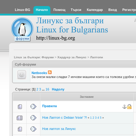
Linux-BG
Начало
Помощ
Търси
Календар
Вход
Регистр
Linux за българи: Форуми
>
Хардуер за Линукс
>
Лаптопи
Суб-форуми
Netbooks
За онези малки сладки 7 инчови машини които са толкова удобни з
Страници: [
1
]
2
3
...
16
Надолу
Заглавие
Правила
Нов Лаптоп с Debian 'trixie' ?!
«
1
2
3
4
5
»
Нов лаптоп за Линукс