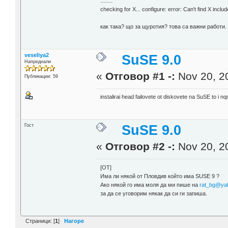
........
checking for X... configure: error: Can't find X incl
как така? що за щуротия? това са важни работи.
veseliya2
SuSE 9.0
Напреднали
«
Отговор #1 -:
Nov 20, 20
Публикации: 59
instalirai head failovete ot diskovete na SuSE to i 
Гост
SuSE 9.0
«
Отговор #2 -:
Nov 20, 20
[OT]
Има ли някой от Пловдив който има SUSE 9 ?
Ако някой го има моля да ми пише на
rat_bg@ya
за да се уговорим някак да си ги запиша.
Страници: [
1
]
Нагоре