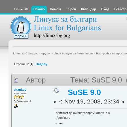
Linux-BG
Начало
Помощ
Търси
Календар
Вход
Регистр
Linux за българи: Форуми
>
Linux секция за начинаещи
>
Настройка на програ
Страници: [
1
]
Надолу
Автор
Тема: SuSE 9.0 
chankov
SuSE 9.0
Участници
«
-:
Nov 19, 2003, 23:34 »
Публикации: 8
опитвам да си инсталирам kbedic-4.0
./configure
........