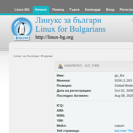
Linux-BG
Начало
Помощ
Търси
Календар
Вход
Регистр
Linux за българи: Форуми
НАКРАТКО - GO_FIRE
Име:
go_fire
Мнения:
9156 (1.263 
Позиция:
Global Mode
Дата на регистрация:
Oct 02, 2006
Последно Активен:
Aug 08, 2026
ICQ:
AIM:
MSN:
YIM:
Мейл:
скрит
Уеб страница:
вестник "Ho