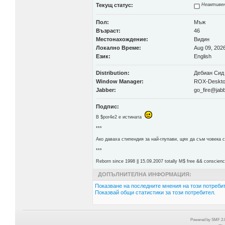
Текущ статус:
Неактиве
Пол:
Мъж
Възраст:
46
Местонахождение:
Видин
Локално Време:
Aug 09, 2026
Език:
English
Distribution:
Дебиан Сид
Window Manager:
ROX-Desktop
Jabber:
go_fire@jab
Подпис:
В $por4e2 e истината
***
Aко даваха стипендия за най-глупави, щях да съм човека 
***
Reborn since 1998 || 15.09.2007 totally М$ free && conscienc
ДОПЪЛНИТЕЛНА ИНФОРМАЦИЯ:
Показване на последните мнения на този потребит
Показвай общи статистики за този потребител.
Powered by SMF 2.0