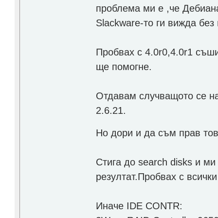
проблема ми е ,че Дебиан
Slackware-то ги вижда без
Пробвах с 4.0r0,4.0r1 съши
ще помогне.
Отдавам случващото се на 
2.6.21.
Но дори и да съм прав то
Стига до search disks и ми
резултат.Пробвах с всички
Иначе IDE CONTR: