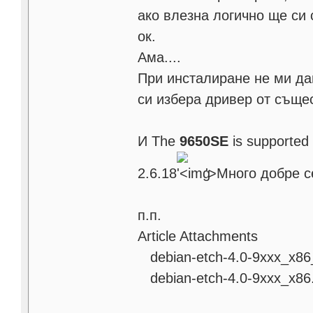
ако влезна логично ще си
ок.
Ама....
При инсталиране не ми да
си избера дривер от съще
И The
9650SE
is supported 
2.6.18
'>
Много добре се
п.п.
Article Attachments
debian-etch-4.0-9xxx_x86
debian-etch-4.0-9xxx_x86.