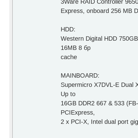
3Ware RAID Controller 9650
Express, onboard 256 MB 
HDD:
Western Digital HDD 750GB
16MB 8 бр
cache
MAINBOARD:
Supermicro X7DVL-E Dual X
Up to
16GB DDR2 667 & 533 (FB-D
PCIExpress,
2 x PCI-X, Intel dual port g