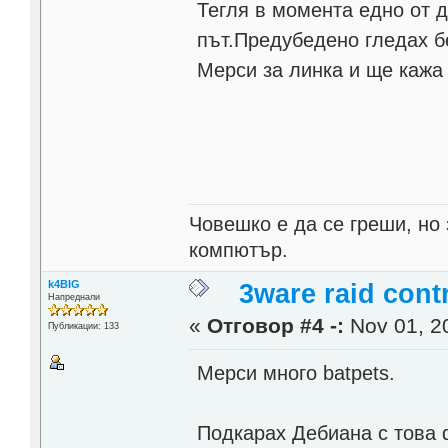
Тегля в момента едно от д
път.Предубедено гледах б
Мерси за линка и ще кажа 
Човешко е да се греши, но
компютър.
k4BIG
3ware raid contr
Напреднали
«
Отговор #4 -:
Nov 01, 20
Публикации: 133
Мерси много batpets.
Подкарах Дебиана с това d