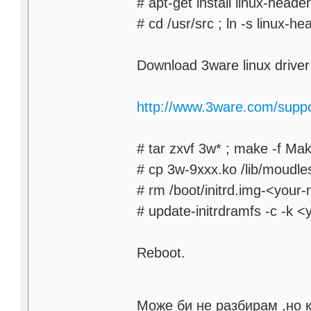
# apt-get install linux-head
# cd /usr/src ; ln -s linux-
Download 3ware linux driver
http://www.3ware.com/supp
# tar zxvf 3w* ; make -f Ma
# cp 3w-9xxx.ko /lib/moudle
# rm /boot/initrd.img-<your
# update-initrdramfs -c -k 
Reboot.
Може би не разбирам ,но к