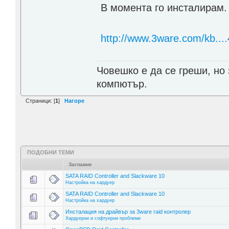
В момента го инсталирам.
http://www.3ware.com/kb....
Човешко е да се греши, но
компютър.
Страници: [
1
]
Нагоре
ПОДОБНИ ТЕМИ
Заглавие
SATA RAID Controller and Slackware 10
Настройка на хардуер
SATA RAID Controller and Slackware 10
Настройка на хардуер
Инсталация на драйвър за 3ware raid контролер
Хардуерни и софтуерни проблеми