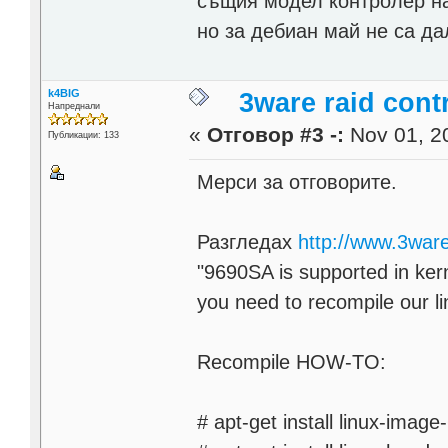
същия модел контролер на 
но за дебиан май не са да
k4BIG
3ware raid contr
Напреднали
«
Отговор #3 -:
Nov 01, 20
Публикации: 133
Мерси за отговорите.
Разгледах
http://www.3war
"9690SA is supported in kerne
you need to recompile our l
Recompile HOW-TO:
# apt-get install linux-imag