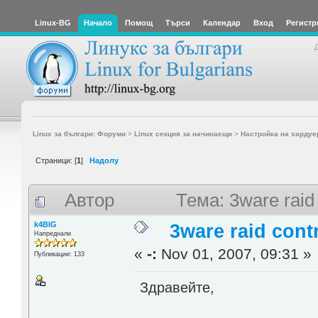
Linux-BG
Начало
Помощ
Търси
Календар
Вход
Регистр
Linux за българи: Форуми
>
Linux секция за начинаещи
>
Настройка на хардуе
Страници: [
1
]
Надолу
Автор
Тема: 3ware raid
k4BIG
3ware raid contr
Напреднали
«
-:
Nov 01, 2007, 09:31 »
Публикации: 133
Здравейте,