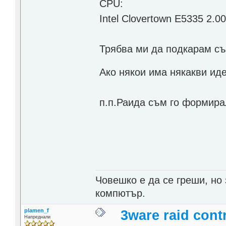
CPU:
Intel Clovertown E5335 2.
Трябва ми да подкарам сър
Ако някои има някакви ид
п.п.Раида съм го формирал
Човешко е да се греши, но
компютър.
plamen_f
3ware raid contr
Напреднали