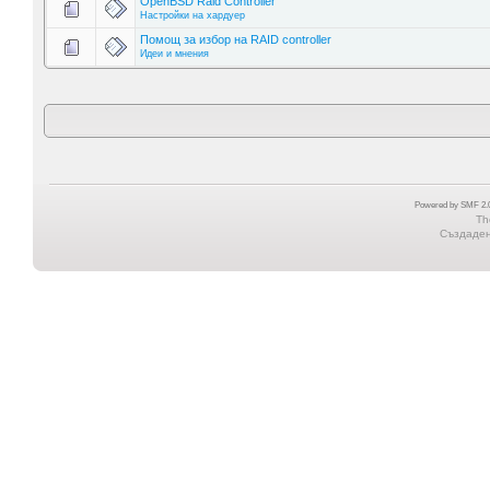
OpenBSD Raid Controller
Настройки на хардуер
Помощ за избор на RAID controller
Идеи и мнения
Powered by SMF 2.0
Th
Създадена