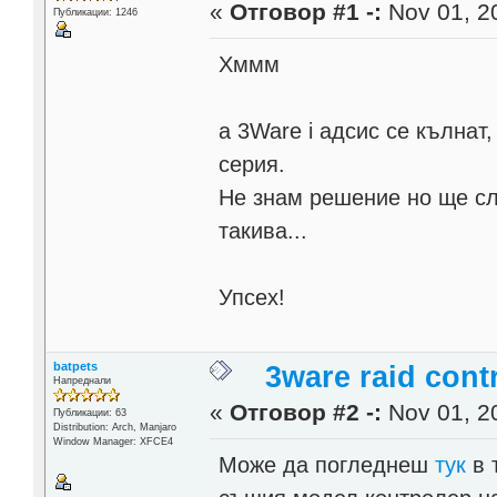
«
Отговор #1 -:
Nov 01, 20
Публикации: 1246
Хммм
а 3Ware i адсис се кълнат
серия.
Не знам решение но ще сл
такива...
Упсех!
batpets
3ware raid contr
Напреднали
«
Отговор #2 -:
Nov 01, 20
Публикации: 63
Distribution: Arch, Manjaro
Window Manager: XFCE4
Може да погледнеш
тук
в 