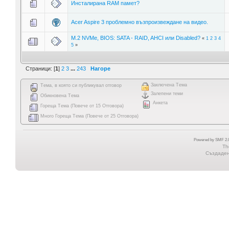
Инсталирана RAM памет?
Acer Aspire 3 проблемно възпроизвеждане на видео.
M.2 NVMe, BIOS: SATA - RAID, AHCI или Disabled?
«
1
2
3
4
5
»
Страници: [
1
]
2
3
...
243
Нагоре
Заключена Тема
Тема, в която си публикувал отговор
Залепени теми
Обикновена Тема
Анкета
Гореща Тема (Повече от 15 Отговора)
Много Гореща Тема (Повече от 25 Отговора)
Powered by SMF 2.0
Th
Създадена