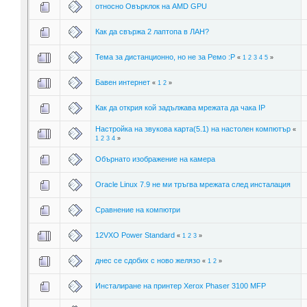
относно Овърклок на AMD GPU
Как да свържа 2 лаптопа в ЛАН?
Тема за дистанционно, но не за Ремо :P
«
1
2
3
4
5
»
Бавен интернет
«
1
2
»
Как да открия кой задължава мрежата да чака IP
Настройка на звукова карта(5.1) на настолен компютър
«
1
2
3
4
»
Обърнато изображение на камера
Oracle Linux 7.9 не ми тръгва мрежата след инсталация
Сравнение на компютри
12VXO Power Standard
«
1
2
3
»
днес се сдобих с ново желязо
«
1
2
»
Инсталиране на принтер Xerox Phaser 3100 MFP