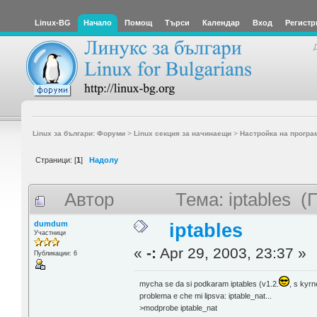
Linux-BG
Начало
Помощ
Търси
Календар
Вход
Регистр
Linux за българи: Форуми
>
Linux секция за начинаещи
>
Настройка на програ
Страници: [
1
]
Надолу
Автор
Тема: iptables 
dumdum
iptables
Участници
«
-:
Apr 29, 2003, 23:37 »
Публикации: 6
mycha se da si podkaram iptables (v1.2.
, s kyrn
problema e che mi lipsva: iptable_nat...
>modprobe iptable_nat