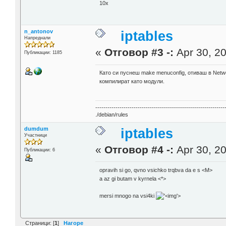
10x
n_antonov
iptables
Напреднали
«
Отговор #3 -:
Apr 30, 20
Публикации: 1185
Като си пуснеш make menuconfig, отиваш в Network
компилират като модули.
----------------------------------------------------------------
./debian/rules
dumdum
iptables
Участници
«
Отговор #4 -:
Apr 30, 20
Публикации: 6
opravih si go, qvno vsichko trqbva da e s <M>
a az gi butam v kyrnela <*>
mersi mnogo na vsi4ki
'>
Страници: [
1
]
Нагоре