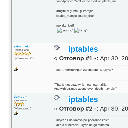
>modprobe: Can't locate module iptable_nat
drugite si gi ima i gi zarejda:
iptable_mangle iptable_filter
nqkakvi idei?
'>
saturn_vk
iptables
Напреднали
«
Отговор #1 -:
Apr 30, 20
Публикации: 215
еее... компилирай липсващия модула?
"That is not dead which can eternal lie,
And with strange aeons even death may die."
dumdum
iptables
Участници
«
Отговор #2 -:
Apr 30, 20
Публикации: 6
mojesh li da kajesh po-podrobno kak?
ako e ot kernela - kyde da go otmetna...