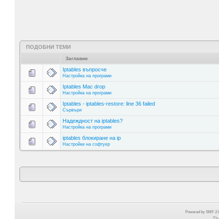
ПОДОБНИ ТЕМИ
Заглавие
Iptables въпросче
Настройка на програми
Iptables Mac drop
Настройка на програми
Iptables - iptables-restore: line 36 failed
Сървъри
Надеждност на iptables?
Настройка на програми
iptables блокиране на ip
Настройки на софтуер
Powered by SMF 2.0
Th