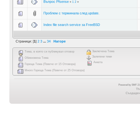
Въпрос Pfsense
«
1
2
»
Проблем с терминала след update.
Index file search service за FreeBSD
Страници: [
1
]
2
3
...
34
Нагоре
Заключена Тема
Тема, в която си публикувал отговор
Залепени теми
Обикновена Тема
Анкета
Гореща Тема (Повече от 15 Отговора)
Много Гореща Тема (Повече от 25 Отговора)
Powered by SMF 2.0
Th
Създадена