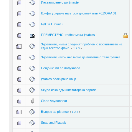
Инсталиране с portmaster
Конфигуриране на втори дисплей във FEDORA 31
БДС в Lubuntu
ПРЕМЕСТЕНО: redhat маха iptables !
Здравейте, имам следният проблем с прочитането на
един текстов файл.
«
1
2
3
»
Здравейте някой ако може да помогне с тази грешка.
Нещо не ми се получаава
iptables блокиране на ip
Skype иска администаторска парола
Cisco Anyconnect
Въпрос за pfsense
«
1
2
3
»
Snap and Flatpak