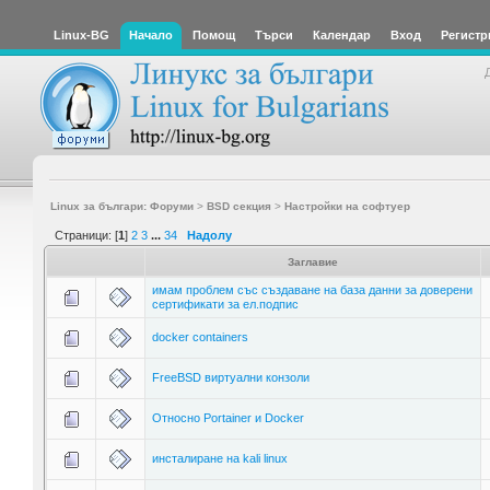
Linux-BG
Начало
Помощ
Търси
Календар
Вход
Регистр
Linux за българи: Форуми
>
BSD секция
>
Настройки на софтуер
Страници: [
1
]
2
3
...
34
Надолу
Заглавие
имам проблем със създаване на база данни за доверени
сертификати за ел.подпис
docker containers
FreeBSD виртуални конзоли
Относно Portainer и Docker
инсталиране на kali linux