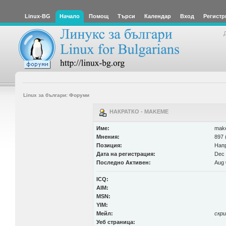
Linux-BG
Начало
Помощ
Търси
Календар
Вход
Регистр
Linux за българи: Форуми
НАКРАТКО - MAKEME
Име:
mak
Мнения:
897 
Позиция:
Нап
Дата на регистрация:
Dec 
Последно Активен:
Aug 
ICQ:
AIM:
MSN:
YIM:
Мейл:
скр
Уеб страница: