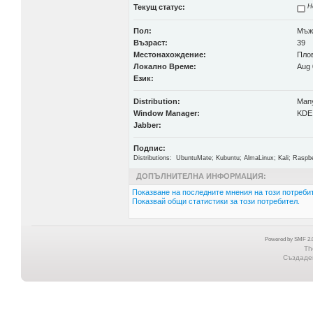
Текущ статус:
Н
Пол:
Мъж
Възраст:
39
Местонахождение:
Пло
Локално Време:
Aug 
Език:
Distribution:
Man
Window Manager:
KDE
Jabber:
Подпис:
Distributions: UbuntuMate; Kubuntu; AlmaLinux; Kali; Raspbe
ДОПЪЛНИТЕЛНА ИНФОРМАЦИЯ:
Показване на последните мнения на този потребит
Показвай общи статистики за този потребител.
Powered by SMF 2.0
Th
Създаден