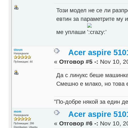
Този модел не се ли разп
евтин за параметрите му и 
ме уплаши
titovn
Acer aspire 510
Напреднали
«
Отговор #5 -:
Nov 10, 20
Публикации: 44
Да с линукс беше машинка
Смешно е млако, но това 
"По-добре някой за един де
mom
Acer aspire 510
Напреднали
«
Отговор #6 -:
Nov 10, 20
Публикации: 266
Distribution: Ubuntu