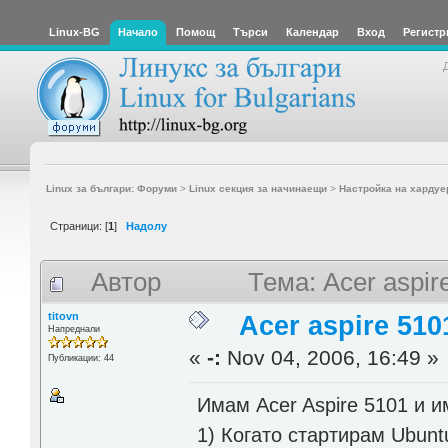
Linux-BG
Начало
Помощ
Търси
Календар
Вход
Регистр
Linux за българи: Форуми
>
Linux секция за начинаещи
>
Настройка на хардуе
Страници: [
1
]
Надолу
Автор
Тема: Acer aspi
titovn
Acer aspire 510
Напреднали
«
-:
Nov 04, 2006, 16:49 »
Публикации: 44
Имам Acer Aspire 5101 и 
1) Когато стартирам Ubuntu