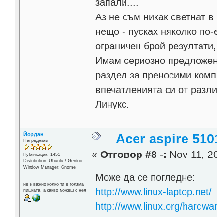
запали....
Аз не съм никак светнат в
нещо - пусках няколко по-
ограничен брой резултати, 
Имам сериозно предложен
раздел за преносими комп
впечатленията си от разл
Линукс.
Йордан
Acer aspire 510
Напреднали
«
Отговор #8 -:
Nov 11, 20
Публикации: 1451
Distribution: Ubuntu / Gentoo
Window Manager: Gnome
Може да се погледне:
не е важно колко ти е голяма
http://www.linux-laptop.net/
пишката, а какво можеш с нея
http://www.linux.org/hardwar