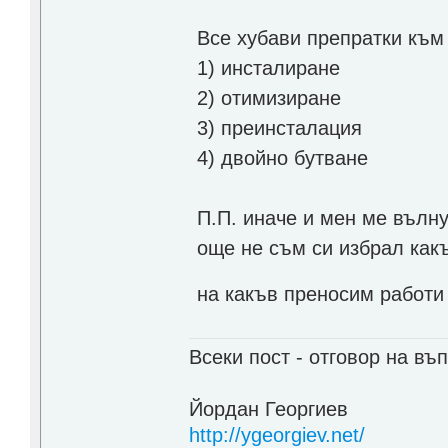
Все хубави препратки към
1) инсталиране
2) отимизиране
3) преинсталация
4) двойно бутване
П.П. иначе и мен ме вълну
още не съм си избрал как
на какъв преносим работи
Всеки пост - отговор на въп
Йордан Георгиев
http://ygeorgiev.net/