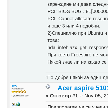
зареждане ми дава следн
PCI: BIOS BUG #81[000000
PCI: Cannot allocate resour
и още 3 или 4 подобни.
2)Специално при Ubuntu и
това:
hda_intel: azx_get_respons
При което Freespire не мо
Някой знае ли на какво се
"По-добре някой за един де
SRG
Acer aspire 510
Напреднали
«
Отговор #1 -:
Nov 05, 20
Публикации: 110
Предполагам,че си уцелил