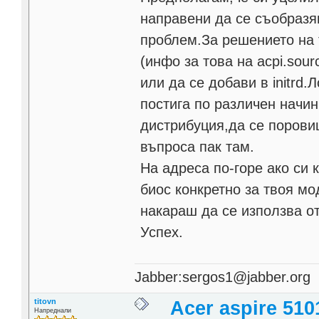
направени да се съобразя
проблем.За решението на 
(инфо за това на acpi.sour
или да се добави в initrd.
постига по различен начин
дистрибуция,да се порови
въпроса пак там.
На адреса по-горе ако си
биос конкретно за твоя мо
накараш да се използва от
Успех.
Jabber:sergos1@jabber.org
titovn
Acer aspire 510
Напреднали