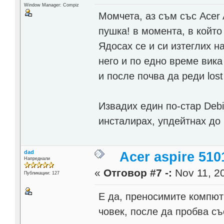
Window Manager: Compiz
Момчета, аз съм със Acer 
пушка! в момента, в който
Ядосах се и си изтеглих на
него и по едно време вика
и после почва да реди lost 
Извадих един по-стар Debia
инсталирах, упдейтнах до 
dad
Acer aspire 510
Напреднали
«
Отговор #7 -:
Nov 11, 20
Публикации: 127
Е да, преносимите компютр
човек, после да пробва съ