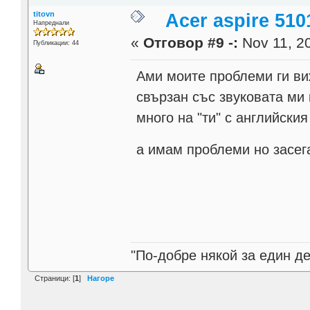
titovn
Acer aspire 510
Напреднали
«
Отговор #9 -:
Nov 11, 20
Публикации: 44
Ами моите проблеми ги виж
свързан със звуковата ми
много на "ти" с английски
а имам проблеми но засег
"По-добре някой за един де
Страници: [
1
]
Нагоре