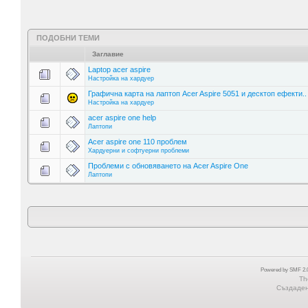
ПОДОБНИ ТЕМИ
Заглавие
Laptop acer aspire
Настройка на хардуер
Графична карта на лаптоп Acer Aspire 5051 и десктоп ефекти..
Настройка на хардуер
acer aspire one help
Лаптопи
Acer aspire one 110 проблем
Хардуерни и софтуерни проблеми
Проблеми с обновяването на Acer Aspire One
Лаптопи
Powered by SMF 2.0
Th
Създадена