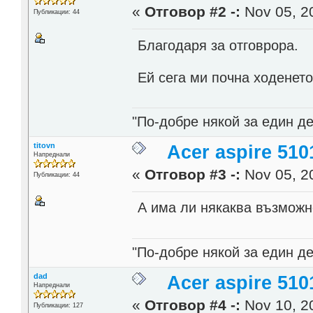
«
Отговор #2 -:
Nov 05, 20
Публикации: 44
Благодаря за отговрора.
Ей сега ми почна ходенет
"По-добре някой за един де
titovn
Acer aspire 510
Напреднали
«
Отговор #3 -:
Nov 05, 20
Публикации: 44
А има ли някаква възможн
"По-добре някой за един де
dad
Acer aspire 510
Напреднали
«
Отговор #4 -:
Nov 10, 20
Публикации: 127