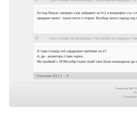
Linux секция за начинаещи
/
Настройка на хардуер
/
Не
Аз под Линукс направо съм забравил за 5+1 и микрофон със с
предния панел - качеството е отврат. Въобще много народ под 
15
Linux секция за начинаещи
/
Настройка на хардуер
/
Пр
И това според теб хардуерен проблем ли е?
А, да - монитора става черен...
Ми пробвай с XF86config първо (май така беше командата) да 
Страници: [
1
]
2
3
...
9
Powered by SMF 2.0
Th
Създадена