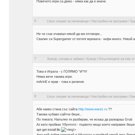
Повечето игри са демо - няма как да е иначе.
6
Linux секция за начинаещи
/
Настройка на програми
/
Su
Не че съм очаквал някой да ми отговори...
Свалих си Supergamer от torrent мрежата - кефи много. Някой ак
7
Хумор, сатира и забава
/
Хумор
/
Опълченците на star cr
Това е Играта - с ГОЛЯМО "И"!!!!
Няма вече такива игри.
mArInE е прав - това е религия.
8
Linux секция за начинаещи
/
Настройка на програми
/
Ка
Абе какво стана със сайта
http://www.warez.ru
??
Такова хубаво сайтче беше...
По темата: Напълно те разбирам, че искаш да разкараш Grub
Аз като пробвах Убунтото - първото нещо което направих беше
apt-get install lilo
'>
Ама най-добре разкарай и Убунтото и пробвай някой друг Линукс