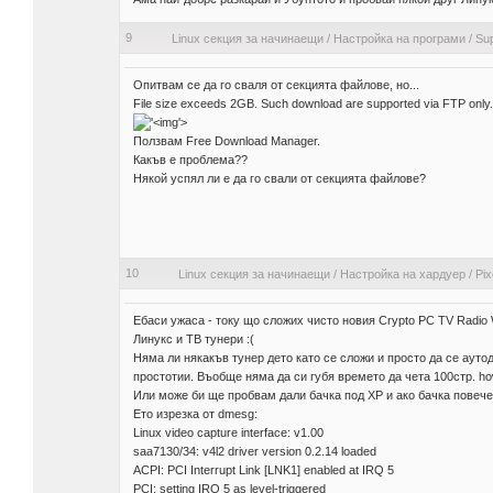
9
Linux секция за начинаещи
/
Настройка на програми
/
Su
Опитвам се да го сваля от секцията файлове, но...
File size exceeds 2GB. Such download are supported via FTP only.
'>
Ползвам Free Download Manager.
Какъв е проблема??
Някой успял ли е да го свали от секцията файлове?
10
Linux секция за начинаещи
/
Настройка на хардуер
/
Pix
Ебаси ужаса - току що сложих чисто новия Crypto PC TV Radio W.
Линукс и ТВ тунери :(
Няма ли някакъв тунер дето като се сложи и просто да се аутод
простотии. Въобще няма да си губя времето да чета 100стр. ho
Или може би ще пробвам дали бачка под XP и ако бачка повече
Ето изрезка от dmesg:
Linux video capture interface: v1.00
saa7130/34: v4l2 driver version 0.2.14 loaded
ACPI: PCI Interrupt Link [LNK1] enabled at IRQ 5
PCI: setting IRQ 5 as level-triggered