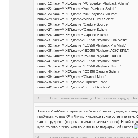
numid=12,iface=MIXER,name='PC Speaker Playback Volume'
numid=22,iface=MIXER,name='Aux Playback Switch'
numid=23,iface=MIXER,name='Aux Playback Volume'
numid=29,iface=MIXER,name='Mono Output Select'
numid=26,iface=MIXER,name='Capture Source'
numid=27,iface=MIXER,name='Capture Switch'
numid=28,iface=MIXER,name='Capture Volume'
numid=31,iface=MIXER,name='IEC958 Playback Con Mask'
numid=32,iface=MIXER,name='IEC958 Playback Pro Mask'
numid=35,iface=MIXER,name='IEC958 Playback AC97-SPSA'
numid=33,iface=MIXER,name='IEC958 Playback Default'
numid=41,iface=MIXER,name='IEC958 Playback Route'
numid=34,iface=MIXER,name='IEC958 Playback Switch'
numid=40,iface=MIXER,name='IEC958 Capture Switch'
numid=39,iface=MIXER,name='Channel Mode'
numid=36,iface=MIXER,name='Duplicate Front'
numid=42,iface=MIXER,name='External Amplifier'
13
Linux секция за начинаещи
/
Настройка на хардуер
/
Pix
Така е - PixelView по принцип са безпроблемни тунери, но спец
проблеми, но под XP и Линукс - надежда всяка остави за звук. О
час по трудово... (навремето имаше такива часове). Някой ходи
купя, то това е ясно. Ама поне почти го подкарах най-накрая
14