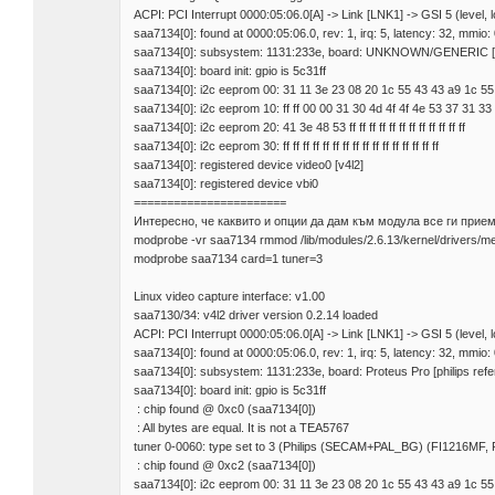
ACPI: PCI Interrupt 0000:05:06.0[A] -> Link [LNK1] -> GSI 5 (level, 
saa7134[0]: found at 0000:05:06.0, rev: 1, irq: 5, latency: 32, mmi
saa7134[0]: subsystem: 1131:233e, board: UNKNOWN/GENERIC [c
saa7134[0]: board init: gpio is 5c31ff
saa7134[0]: i2c eeprom 00: 31 11 3e 23 08 20 1c 55 43 43 a9 1c 55
saa7134[0]: i2c eeprom 10: ff ff 00 00 31 30 4d 4f 4f 4e 53 37 31 33
saa7134[0]: i2c eeprom 20: 41 3e 48 53 ff ff ff ff ff ff ff ff ff ff ff ff
saa7134[0]: i2c eeprom 30: ff ff ff ff ff ff ff ff ff ff ff ff ff ff ff ff
saa7134[0]: registered device video0 [v4l2]
saa7134[0]: registered device vbi0
=======================
Интересно, че каквито и опции да дам към модула все ги прием
modprobe -vr saa7134 rmmod /lib/modules/2.6.13/kernel/drivers/
modprobe saa7134 card=1 tuner=3
Linux video capture interface: v1.00
saa7130/34: v4l2 driver version 0.2.14 loaded
ACPI: PCI Interrupt 0000:05:06.0[A] -> Link [LNK1] -> GSI 5 (level, 
saa7134[0]: found at 0000:05:06.0, rev: 1, irq: 5, latency: 32, mmi
saa7134[0]: subsystem: 1131:233e, board: Proteus Pro [philips refe
saa7134[0]: board init: gpio is 5c31ff
: chip found @ 0xc0 (saa7134[0])
: All bytes are equal. It is not a TEA5767
tuner 0-0060: type set to 3 (Philips (SECAM+PAL_BG) (FI1216M
: chip found @ 0xc2 (saa7134[0])
saa7134[0]: i2c eeprom 00: 31 11 3e 23 08 20 1c 55 43 43 a9 1c 55