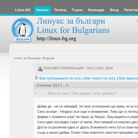
Linux-BG
Начало
Помощ
Търси
Календар
Вход
Регистр
Linux за българи: Форуми
ПОКАЖИ ПУБЛИКАЦИИ - NUCLEAR_MAN
Виж публикациите на потр.
|
Виж темите на потр.
|
Виж прикаче
Страници: [
1
]
2
3
...
9
1
Игри за Linux
/
Общ форум
/
Linux gaming !?
Добре де - не се обиждай. За твое успокоение ще кажа, че аз с
Сега за игри - Уиндоус все още е незаменим. Това ще го потвъ
фирми с големите игри" не пише за Линукс. Емулацията е умря
Сега един последен съвет от мене: Инсталирай си няколко дист
Доста са различни една от друга. В момента чичо Гугъл знае н
също е много добра. Освет това повечето свястни програми си 