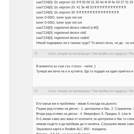
saa7134[0]: i2c eeprom 10: ff ff 00 00 31 30 4d 4f 4f 4e 53 37 31 33
saa7134[0]: i2c eeprom 20: 41 3e 48 53 ff ff ff ff ff ff ff ff ff ff ff ff
saa7134[0]: i2c eeprom 30: ff ff ff ff ff ff ff ff ff ff ff ff ff ff ff ff
tuner 0-0061: tuner type not set
tuner 0-0061: tuner type not set
saa7134[0]: registered device video0 [v4l2]
saa7134[0]: registered device vbi0
saa7134[0]: registered device radio0
Някой подкарвал ли е такова чудо? То много ясно, че да - но ко
11
Linux секция за начинаещи
/
Настройка на хардуер
/
Pix
В момента аз съм със статус - не/не :)
Тунера ми вече не е в кутията. Ще го подаря на един приятел и 
12
Linux секция за начинаещи
/
Настройка на хардуер
/
Не
Ето какъв ми е проблема - имам 6 изхода на дъното:
Първи ред отляво на дясно - 1. централни и бас; 2. Странични. 
Втори ред отляво на дясно - 4. Микрофон; 5. Предни; 6. Line in
5+1 имам само ако жака от колоните за централни и бас го слож
нямам където и да пробвам да го включа. Слушалки имам само 
Звуковата карта е Realtek ALC 850 - вградена.