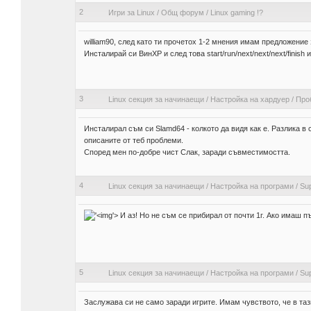
2
Игри за Linux
/
Общ форум
/
Linux gaming !?
william90, след като ти прочетох 1-2 мнения имам предложение 
Инсталирай си ВинХР и след това start/run/next/next/next/finish и
3
Linux секция за начинаещи
/
Настройка на хардуер
/
Про
Инсталирал съм си Slamd64 - колкото да видя как е. Разлика в 
описаните от теб проблеми.
Според мен по-добре чист Слак, заради съвместимостта.
4
Linux секция за начинаещи
/
Настройка на програми
/
Su
'>
И аз! Но не съм се прибирал от почти 1г. Ако имаш п
5
Linux секция за начинаещи
/
Настройка на програми
/
Su
Заслужава си не само заради игрите. Имам чувството, че в таз