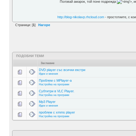
Ползвай амарок, той поне подрежда
'>
, 
http://blog-nikolavp.rhcloud.com
- простотиите, с ко
Страници: [
1
]
Нагоре
ПОДОБНИ ТЕМИ
Заглавие
DVD player със всички екстри
Идеи и мнения
Проблем с МPlayer-a
Настройка на програми
Субтитри в VLC Player.
Настройка на програми
Mp3 Player
Идеи и мнения
проблем с xmms player
Настройка на програми