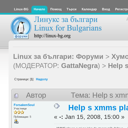
Linux-BG
Начало
Помощ
Търси
Календар
Вход
Регистр
Linux за българи: Форуми
>
Хумо
(МОДЕРАТОР:
GattaNegra
) >
Help 
Страници: [
1
]
Надолу
Автор
Тема: Help s xm
ForsakenSoul
Help s xmms pl
Участници
«
-:
Jan 15, 2008, 15:00 »
Публикации: 5