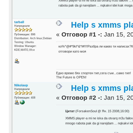
XMMS player-a mi ne iska da otvarq m3u failove ... 
rabota pak da gi narejdam ... nqkakvi idei kak mog
tarball
Help s xmms pl
Напреднали
«
Отговор #1 -:
Jan 15, 20
Публикации: 896
Distribution: Arch linux;Debian
Testing; Ubuntu
Window Manager:
ко%^@#*9kl^&*!#!!!!Разбра ли какво ти написах
KDE;MATE;Xfce
отговори като моя
Едно време бях спортен тип,сега съм...само тип!
The Future is OPEN!
Nikolavp
Help s xmms pl
Напреднали
«
Отговор #2 -:
Jan 15, 20
Публикации: 408
Цитат
(ForsakenSoul @ Ян. 15 2008,16:00)
XMMS player-a mi ne iska da otvarq m3u failove 
mnogo rabota pak da gi narejdam ... nqkakvi i