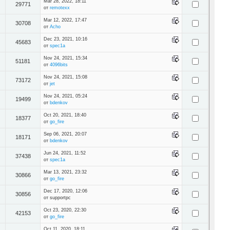
Mar 28, 2022, 18:11
29771
от
remotexx
Mar 12, 2022, 17:47
30708
от
Acho
Dec 23, 2021, 10:16
45683
от
spec1a
Nov 24, 2021, 15:34
51181
от
4096bits
Nov 24, 2021, 15:08
73172
от
jet
Nov 24, 2021, 05:24
19499
от
bdenkov
Oct 20, 2021, 18:40
18377
от
go_fire
Sep 06, 2021, 20:07
18171
от
bdenkov
Jun 24, 2021, 11:52
37438
от
spec1a
Mar 13, 2021, 23:32
30866
от
go_fire
Dec 17, 2020, 12:06
30856
от supportpc
Oct 23, 2020, 22:30
42153
от
go_fire
Oct 11, 2020, 18:11