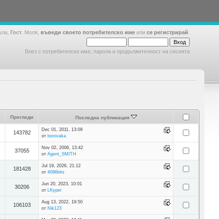
шла,
Гост
. Моля,
въведи своето потребителско име
или
се регистрирай
.
Влез с потребителско име, парола и продължителност на сесията
Прегледи
Последна публикация
Dec 01, 2011, 13:09
143782
от
borovaka
Nov 02, 2006, 13:42
37055
от
Agent_SMITH
Jul 19, 2026, 21:12
181428
от
4096bits
Jun 20, 2023, 10:01
30206
от
LKyper
Aug 13, 2022, 19:50
106103
от
Nik123