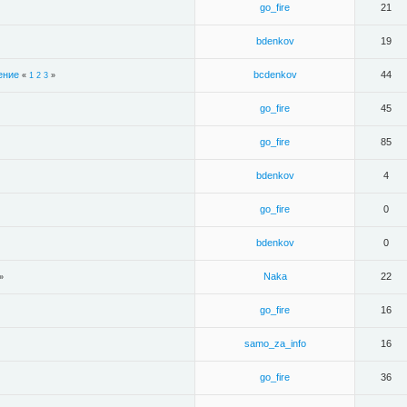
go_fire
21
bdenkov
19
ение
bcdenkov
44
«
1
2
3
»
go_fire
45
go_fire
85
bdenkov
4
go_fire
0
bdenkov
0
Naka
22
»
go_fire
16
samo_za_info
16
go_fire
36