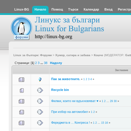
Linux-BG
Начало
Помощ
Търси
Календар
Вход
Регистр
Linux за българи: Форуми
>
Хумор, сатира и забава
>
Кошче
(МОДЕРАТОР:
Gat
Страници: [
1
]
2
3
...
38
Надолу
Заглавие
Пак за животните.
«
1
2
3
4
»
Recycle bin
Филми, които ни вдъхновяват ♥
«
1
2
...
29
30
»
При избор на автомобил
«
1
2
»
Фереджета в ... Конгреса !
«
1
2
...
15
16
»