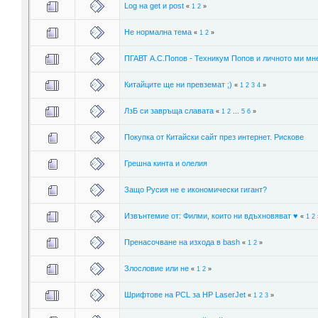
Log на get и post
«
1
2
»
Не нормална тема
«
1
2
»
ПГАВТ А.С.Попов - Техникум Попов и личното ми мн
Китайците ще ни превземат ;)
«
1
2
3
4
»
ЛзБ си завръща славата
«
1
2
...
5
6
»
Покупка от Китайски сайт през интернет. Рискове
Грешна кинта и олелия
Защо Русия не е икономически гигант?
Извънтемие от: Филми, които ни вдъхновяват ♥
«
1
2
Пренасочване на изхода в bash
«
1
2
»
Злословие или не
«
1
2
»
Шрифтове на PCL за HP LaserJet
«
1
2
3
»