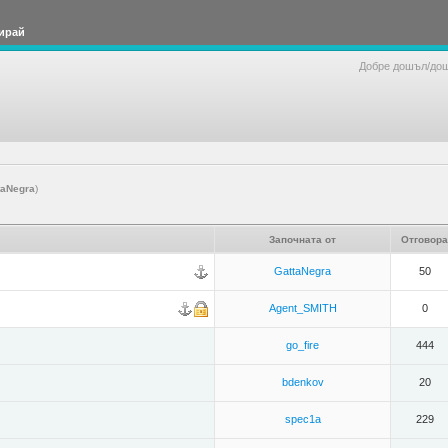
ирай
Добре дошъл/до
taNegra
)
Започната от
Отговора
GattaNegra
50
Agent_SMITH
0
go_fire
444
bdenkov
20
spec1a
229