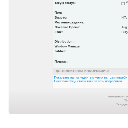
Текущ статус:
Н
Пол:
Възраст:
N/A
Местонахождение:
Локално Време:
Aug 
Език:
Bulg
Distribution:
Window Manager:
Jabber:
Подпис:
ДОПЪЛНИТЕЛНА ИНФОРМАЦИЯ:
Показване на последните мнения на този потребит
Показвай общи статистики за този потребител.
Powered by SMF 2.0
Th
Създаден