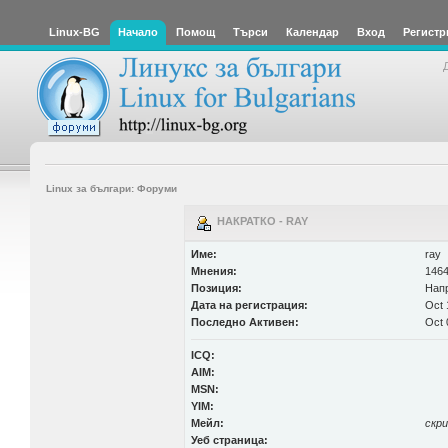
Linux-BG
Начало
Помощ
Търси
Календар
Вход
Регистр
Linux за българи: Форуми
НАКРАТКО - RAY
Име:
ray
Мнения:
1464
Позиция:
Нап
Дата на регистрация:
Oct 
Последно Активен:
Oct 
ICQ:
AIM:
MSN:
YIM:
Мейл:
скр
Уеб страница: