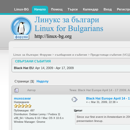
Linux-BG
Начало
Помощ
Търси
Календар
Вход
Регистр
Linux за българи: Форуми
>
съобщения и събития
>
Предстоящи събития
(МОД
СВЪРЗАНИ СЪБИТИЯ
Black Hat EU
: Apr 14, 2009 - Apr 17, 2009
Страници: [
1
]
Надолу
Автор
Тема: Black Hat Europe April 14 - 17 2009,
muxozavar
Black Hat Europe April 14 -
Напреднали
«
-:
Mar 31, 2009, 22:38 »
Цитат
Публикации: 497
Distribution: Debian Lenny / Fedora 11
Since our first event in Amsterdam in 20
x86_64 / Ubuntu 9.10 / Mac OS X 10.6.n
presentation lineup.
Window Manager: Gnome