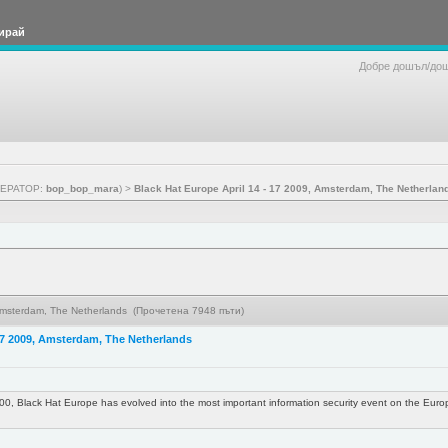
ирай
Добре дошъл/до
ЕРАТОР:
bop_bop_mara
) >
Black Hat Europe April 14 - 17 2009, Amsterdam, The Netherlan
 Amsterdam, The Netherlands (Прочетена 7948 пъти)
 17 2009, Amsterdam, The Netherlands
00, Black Hat Europe has evolved into the most important information security event on the Europea