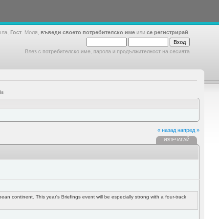
шла,
Гост
. Моля,
въведи своето потребителско име
или
се регистрирай
.
Влез с потребителско име, парола и продължителност на сесията
ds
« назад
напред »
ИЗПЕЧАТАЙ
n continent. This year's Briefings event will be especially strong with a four-track