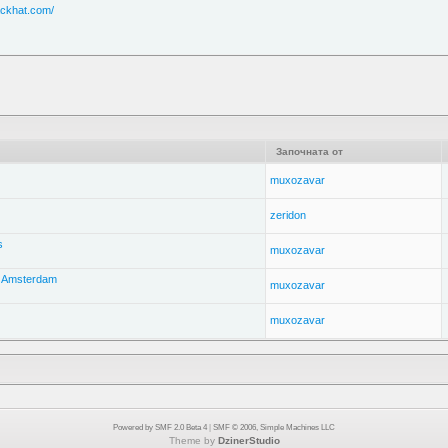
ackhat.com/
Започната от
muxozavar
zeridon
s
muxozavar
, Amsterdam
muxozavar
muxozavar
Powered by SMF 2.0 Beta 4
|
SMF © 2006, Simple Machines LLC
Theme by
DzinerStudio