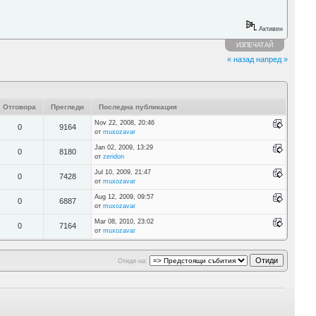
Активен
ИЗПЕЧАТАЙ
« назад
напред »
Отговора
Прегледи
Последна публикация
Nov 22, 2008, 20:46
0
9164
от
muxozavar
Jan 02, 2009, 13:29
0
8180
от
zeridon
Jul 10, 2009, 21:47
0
7428
от
muxozavar
Aug 12, 2009, 09:57
0
6887
от
muxozavar
Mar 08, 2010, 23:02
0
7164
от
muxozavar
Отиди на: