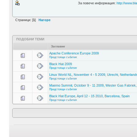
За повече информация:
http://www.bl
Страници: [
1
]
Нагоре
ПОДОБНИ ТЕМИ
Заглавие
Apache Conference Europe 2009
Предстоящи събития
Black Hat 2009
Предстоящи събития
Linux World NL, November 4 - 5 2009, Utrecht, Netherland
Предстоящи събития
Maemo Summit, October 9 - 11 2009, Wester Gas Fabriek
Предстоящи събития
Black Hat Europe, April 12 - 15 2010, Barcelona, Spain
Предстоящи събития