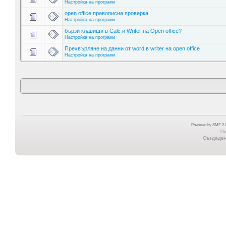
Настройка на програми
open office правописна проверка
Настройка на програми
бързи клавиши в Calc и Writer на Open office?
Настройка на програми
Прехвърляне на данни от word в writer на open office
Настройка на програми
Powered by SMF 2.0
Th
Създадена