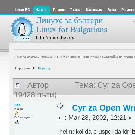
Linux-BG
Начало
Помощ
Търси
Календар
Вход
Регистр
Linux за българи: Форуми
>
Linux секция за начинаещи
>
Настройка на програ
Страници: [
1
]
Надолу
Автор
Тема: Cyr za Ope
19428 пъти)
line
Cyr za Open Wri
Новаци
«
-:
Mar 28, 2002, 12:21 »
Публикации: 1
hei nqkoi da e uspql da kiri