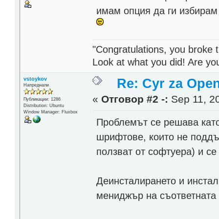
имам опция да ги избирам
"Congratulations, you broke t
Look at what you did! Are y
vstoykov
Re: Cyr za Open
Напреднали
«
Отговор #2 -:
Sep 11, 20
Публикации: 1286
Distribution: Ubuntu
Window Manager: Fluxbox
Проблемът се решава като
шрифтове, които не поддъ
ползват от софтуера) и се
Деинсталирането и инстал
мениджър на съответната 