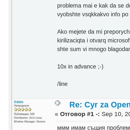
problema mai e kak da se dob
vyobshte vsqkkakvo info po 
Ako mejete da mi preporycha
kirilizaciqta i otvarq micros
shte sum vi mnogo blagoda
10x in advance ;-)
/line
Odido
Re: Cyr za Open
Напреднали
«
Отговор #1 -:
Sep 10, 20
Публикации: 628
Distribution: Arch Linux
Window Manager: Gnome
ммм имам същия проблем 