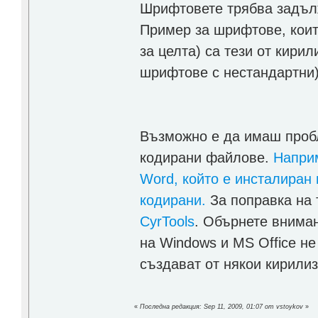
Шрифтовете трябва задъл
Пример за шрифтове, коит
за целта) са тези от кири
шрифтове с нестандартни)
Възможно е да имаш пробл
кодирани файлове.
Наприм
Word, който е инсталиран 
кодирани.
За поправка на 
CyrTools
. Обърнете вниман
на Windows и MS Office н
създават от някои кирилиз
«
Последна редакция: Sep 11, 2009, 01:07 от vstoykov
»