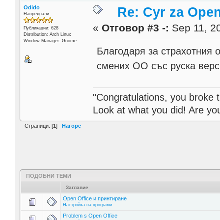
Odido
Re: Cyr za Open
Напреднали
«
Отговор #3 -:
Sep 11, 20
Публикации: 628
Distribution: Arch Linux
Window Manager: Gnome
Благодаря за страхотния 
смених ОО със руска вер
"Congratulations, you broke t
Look at what you did! Are y
Страници: [
1
]
Нагоре
ПОДОБНИ ТЕМИ
Заглавие
Open Office и принтиране
Настройка на програми
Problem s Open Office