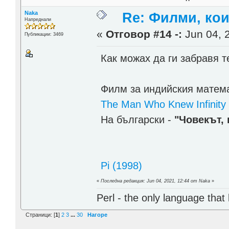
Naka
Re: Филми, ко
Напреднали
«
Отговор #14 -:
Jun 04, 
Публикации: 3469
Как можах да ги забравя 
Филм за индийския матем
The Man Who Knew Infinity
На български -
"Човекът,
Pi (1998)
«
Последна редакция: Jun 04, 2021, 12:44 от Naka
»
Perl - the only language that
Страници: [
1
]
2
3
...
30
Нагоре