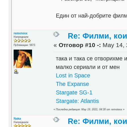
Един от най-добрите филм
remotexx
Re: Филми, ко
Напреднали
«
Отговор #10 -:
May 14, 
Публикации: 5873
така и така се отворихме 
малко сериали и от мен
Lost in Space
The Expanse
Stargate SG-1
Stargate: Atlantis
«
Последна редакция: May 19, 2021, 04:30 от remotexx
»
Naka
Re: Филми, ко
Напреднали