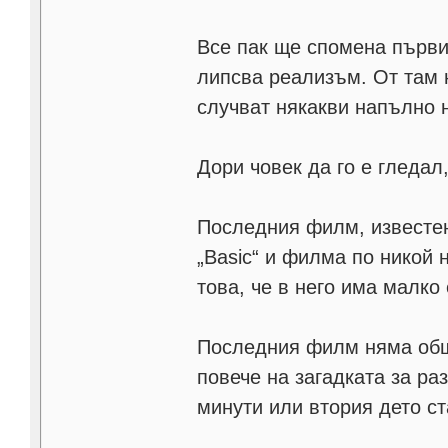
Все пак ще спомена първия
липсва реализъм. От там н
случват някакви напълно 
Дори човек да го е гледал
Последния филм, известен 
„Basic“ и филма по никой 
това, че в него има малко
Последния филм няма общо
повече на загадката за ра
минути или втория дето ст