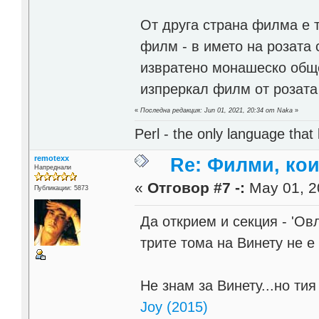
От друга страна филма е 
филм - в името на розата
извратено монашеско обще
изпреркал филм от розата
«
Последна редакция: Jun 01, 2021, 20:34 от Naka
»
Perl - the only language that
remotexx
Re: Филми, ко
Напреднали
«
Отговор #7 -:
May 01, 2
Публикации: 5873
Да открием и секция - 'Ов
трите тома на Винету не 
Не знам за Винету...но ти
Joy (2015)