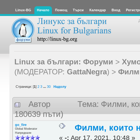
Linux-BG
Начало
Помощ
Търси
Календар
Вход
Регистр
Linux за българи: Форуми
>
Хумо
(МОДЕРАТОР:
GattaNegra
) >
Филми
Страници: [
1
]
2
3
...
30
Надолу
Автор
Тема: Филми, ко
180639 пъти)
go_fire
Филми, които 
Global Moderator
Напреднали
«
-:
Apr 17, 2021, 10:48 »