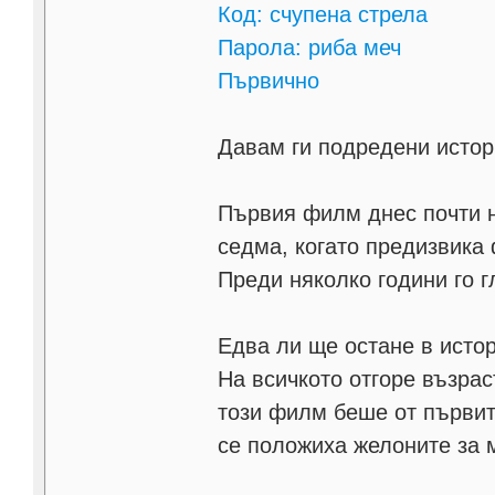
Код: счупена стрела
Парола: риба меч
Първично
Давам ги подредени истор
Първия филм днес почти н
седма, когато предизвика 
Преди няколко години го 
Едва ли ще остане в исто
На всичкото отгоре възрас
този филм беше от първит
се положиха желоните за 