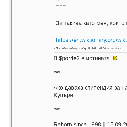
===
За такива като мен, които 
https://en.wiktionary.org/wi
«
Последна редакция: May 31, 2021, 09:30 от go_fire
»
В $por4e2 e истината
***
Aко даваха стипендия за н
Kупъри
***
Reborn since 1998 || 15.09.2