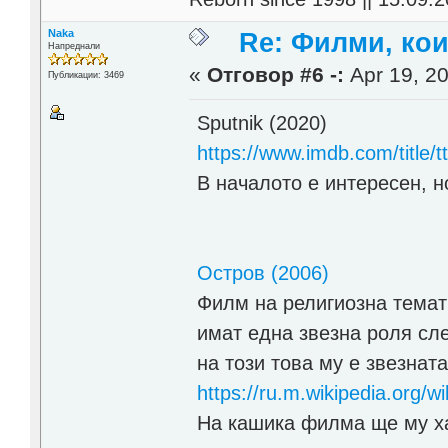
Naka
Re: Филми, ко
Напреднали
«
Отговор #6 -:
Apr 19, 20
Публикации: 3469
Sputnik (2020)
https://www.imdb.com/title/
В началото е интересен, н
Остров (2006)
Филм на религиозна темат
имат една звезна роля сле
на този това му е звезната
https://ru.m.wikiped
На кашика филма ще му х