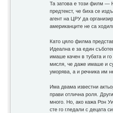
Та затова е този филм — 
предтекст, че биха се изд
агент на ЦРУ да организир
американците не са ходили
Като цяло филма предста
Идеална е за един съботе
имаше качен в тубата и го
мисля, че даже имаше и су
уморява, а и речника им н
Има двама известни актьо
прави отлична роля. Други
много. Но, ако кажа Рон У
сте го гледали с децата с