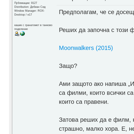
Публикации: 9127
Distribution: Дебиан Сид
Предполагам, че се досеща
Window Manager: ROX-
Desktop / е17
кашик с гранатомет в танково
Реших да започна с този 
поделение
Moonwalkers (2015)
Защо?
Ами защото ако напиша „И
са филми, които всички са
които са правени.
Затова реших да е филм, к
страшно, малко хора. Е, н