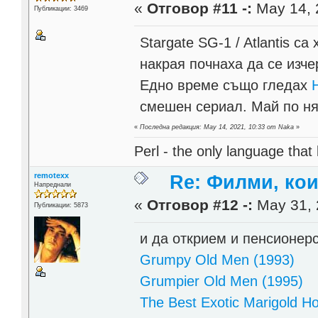
«
Отговор #11 -:
May 14, 
Публикации: 3469
Stargate SG-1 / Atlantis с
накрая почнаха да се изче
Едно време също гледах
смешен сериал. Май по ня
«
Последна редакция: May 14, 2021, 10:33 от Naka
»
Perl - the only language that
remotexx
Re: Филми, ко
Напреднали
«
Отговор #12 -:
May 31, 
Публикации: 5873
и да открием и пенсионерс
Grumpy Old Men (1993)
Grumpier Old Men (1995)
The Best Exotic Marigold Ho