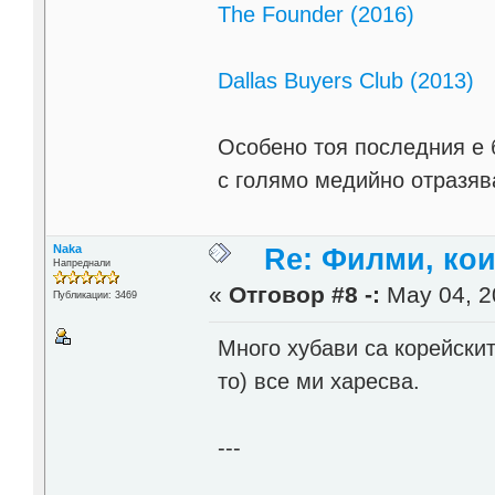
The Founder (2016)
Dallas Buyers Club (2013)
Особено тоя последния е 
с голямо медийно отразя
Naka
Re: Филми, ко
Напреднали
«
Отговор #8 -:
May 04, 2
Публикации: 3469
Много хубави са корейскит
то) все ми харесва.
---