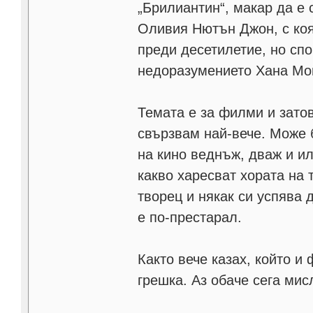
„Брилиантин“, макар да е 
Оливия Нютън Джон, с коя
преди десетилетие, но спо
недоразумението Хана Мо
Темата е за филми и затова
свързвам най-вече. Може 
на кино веднъж, дваж и ил
какво харесват хората на
творец и някак си успява д
е по-престарал.
Както вече казах, който и
грешка. Аз обаче сега мис