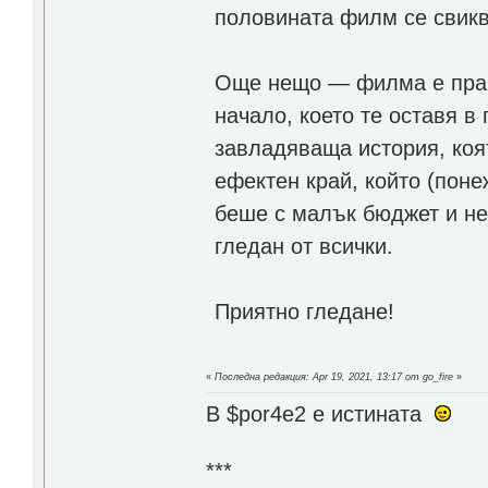
половината филм се свикв
Още нещо — филма е праве
начало, което те оставя в
завладяваща история, коя
ефектен край, който (поне
беше с малък бюджет и не
гледан от всички.
Приятно гледане!
«
Последна редакция: Apr 19, 2021, 13:17 от go_fire
»
В $por4e2 e истината
***