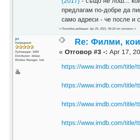
(2017)
- също не лош... ко
предлагам по-добре да пиш
само адреси - че после и
«
Последна редакция: Apr 29, 2021, 06:28 от remotexx
»
jet
Re: Филми, ко
Напреднали
«
Отговор #3 -:
Apr 17, 20
Публикации: 3469
Distribution: debian
Window Manager: kde
https://www.imdb.com/title/
https://www.imdb.com/title/
https://www.imdb.com/title/
https://www.imdb.com/title/