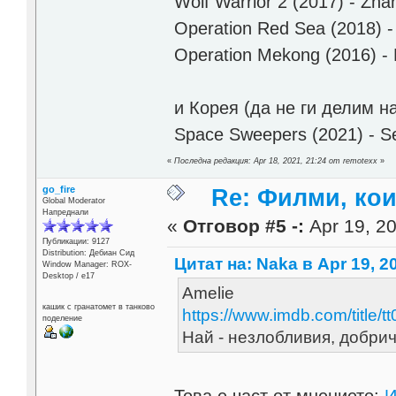
Wolf Warrior 2 (2017) - Zhan l
Operation Red Sea (2018) - H
Operation Mekong (2016) - M
и Корея (да не ги делим 
Space Sweepers (2021) - Seun
«
Последна редакция: Apr 18, 2021, 21:24 от remotexx
»
go_fire
Re: Филми, ко
Global Moderator
Напреднали
«
Отговор #5 -:
Apr 19, 20
Публикации: 9127
Distribution: Дебиан Сид
Цитат на: Naka в Apr 19, 2
Window Manager: ROX-
Desktop / е17
Amelie
кашик с гранатомет в танково
https://www.imdb.com/title/t
поделение
Най - незлобливия, добрич