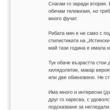
Слагам го заради втория. 
обичам телевизия, но тря
много фучат.
Рибата меч е не само с по
стилистиката на „Истински
май тази година е имала 
Тук обаче възрастта стои 
хилядолетие, макар вероя
или две обикновено. Не ст
Има много и интересни (д
друг го харесва, с удовол
подсказване за негледали.