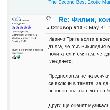
The Second Best Exotic Mar
go_fire
Re: Филми, ко
Global Moderator
Напреднали
«
Отговор #13 -:
May 31, 
Публикации: 9127
Distribution: Дебиан Сид
Иванчо Трите волта е все
Window Manager: ROX-
Desktop / е17
дълга, че във Википедия е
кашик с гранатомет в танково
почитател и смятам, че ед
поделение
гледането.
Предполагам не на всички
се включи в темата, за да 
особено опасна секта на б
Други ще оценят музикални