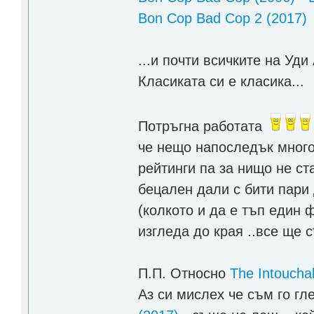
Bon Cop Bad Cop 2 (2017)
...и почти всичките на Уди
Класиката си е класика...
Потръгна работата
че нещо напоследък много
рейтинги па за нищо не ст
бецален дали с бити пари 
(колкото и да е тъп един 
изгледа до края ..все ще с
П.П. Относно
The Intoucha
Аз си мислех че съм го гл