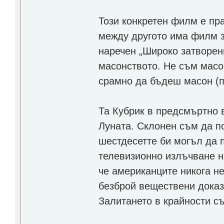
Този конкретен филм е пр
между другото има филм з
наречен „Широко затворен
масонството. Не съм масон
срамно да бъдеш масон (п
Та Кубрик в предсмъртно 
Луната. Склонен съм да п
шестдесетте би могъл да 
телевизионно излъчване на
че американците никога не
безброй веществени доказ
Залитането в крайности с