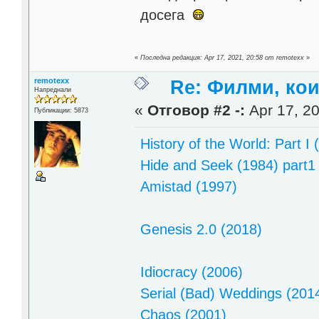
досега
«
Последна редакция: Apr 17, 2021, 20:58 от remotexx
»
remotexx
Re: Филми, ко
Напреднали
«
Отговор #2 -:
Apr 17, 20
Публикации: 5873
History of the World: Part I 
Hide and Seek (1984) part1
Amistad (1997)
Genesis 2.0 (2018)
Idiocracy (2006)
Serial (Bad) Weddings (2014) 
Chaos (2001)