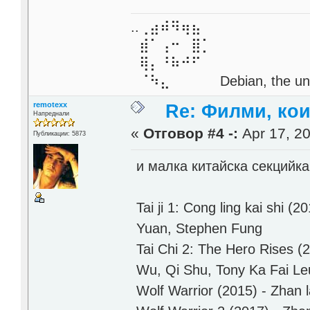
..⢀⣴⠾⠻⢶⣦⠀
⣾⠁⢠⠒⠀⣿⡁
⢿⡄⠘⠷⠚⠋
⠈⠳⣄⠀⠀⠀⠀ Debian, the unive
remotexx
Re: Филми, ко
Напреднали
«
Отговор #4 -:
Apr 17, 20
Публикации: 5873
и малка китайска секцийка
Tai ji 1: Cong ling kai shi (
Yuan, Stephen Fung
Tai Chi 2: The Hero Rises (201
Wu, Qi Shu, Tony Ka Fai L
Wolf Warrior (2015) - Zhan l