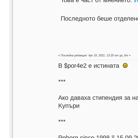
Това е част от мнението:
И
Последното беше отделено 
«
Последна редакция: Apr 19, 2021, 13:29 от go_fire
»
В $por4e2 e истината
***
Aко даваха стипендия за н
Kупъри
***
Reborn since 1998 || 15.09.2