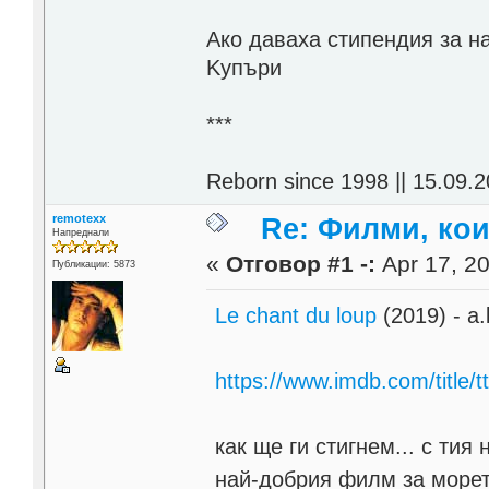
Aко даваха стипендия за н
Kупъри
***
Reborn since 1998 || 15.09.2
remotexx
Re: Филми, ко
Напреднали
«
Отговор #1 -:
Apr 17, 20
Публикации: 5873
Le chant du loup
(2019) - a.
https://www.imdb.com/title/
как ще ги стигнем... с ти
най-добрия филм за морето