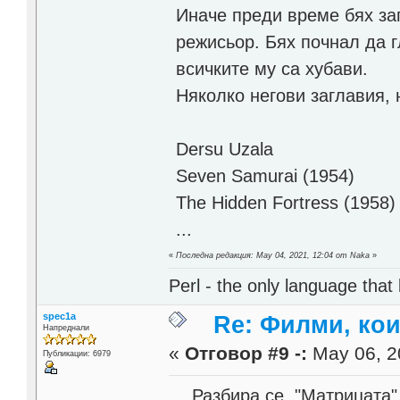
Иначе преди време бях за
режисьор. Бях почнал да 
всичките му са хубави.
Няколко негови заглавия, 
Dersu Uzala
Seven Samurai (1954)
The Hidden Fortress (1958)
...
«
Последна редакция: May 04, 2021, 12:04 от Naka
»
Perl - the only language that
spec1a
Re: Филми, ко
Напреднали
«
Отговор #9 -:
May 06, 2
Публикации: 6979
Разбира се, "Матрицата" 