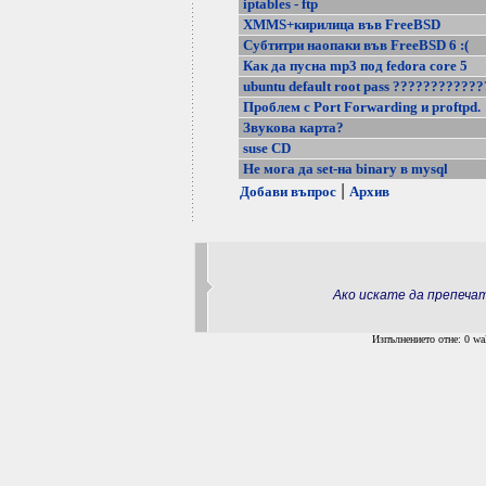
iptables - ftp
XMMS+кирилица във FreeBSD
Субтитри наопаки във FreeBSD 6 :(
Как да пусна mp3 под fedora core 5
ubuntu default root pass ????????????
Проблем с Port Forwarding и proftpd.
Звукова карта?
suse CD
Не мога да set-на binary в mysql
|
Добави въпрос
Архив
Ако искате да препеч
Изпълнението отне: 0 wal