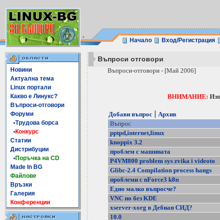
Начало
Вход/Регистрация
Въпроси отговори
Новини
Въпроси-отговори - [Май 2006]
Актуална тема
Linux портали
Какво е Линукс?
ВНИМАНИЕ:
Изп
Въпроси-отговори
|
Форуми
Добави въпрос
Архив
•Трудова борса
Въпрос
•
Конкурс
pptpd,internet,linux
Статии
knoppix 3.2
Дистрибуции
проблем с машината
•
Поръчка на CD
P4VM800 problem sys zvika i videoto
Made In BG
Glibc-2.4 Compilation process hangs
Файлове
проблеми с nForce3 k8n
Връзки
Едно малко въпросче?
Галерия
VNC но без KDE
Конференции
xserver-xorg в Дебиан СИД?
10.0