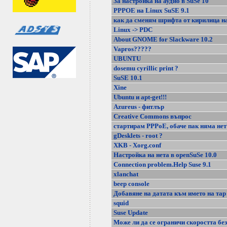
За настройка на аудио в SuSe 10
PPPOE на Linux SuSE 9.1
как да сменям шрифта от кирилица на
Linux -> PDC
About GNOME for Slackware 10.2
Vapros?????
UBUNTU
dosemu cyrillic print ?
SuSE 10.1
Xine
Ubuntu и apt-get!!!
Azureus - фитлър
Creative Commons въпрос
стартирам PPPoE, обаче пак няма нет
gDesklets - root ?
XKB - Xorg.conf
Настройка на нета в openSuSe 10.0
Connection problem.Help Suse 9.1
xlanchat
beep console
Добавяне на датата към името на тар
squid
Suse Update
Може ли да се ограничи скоростта без .