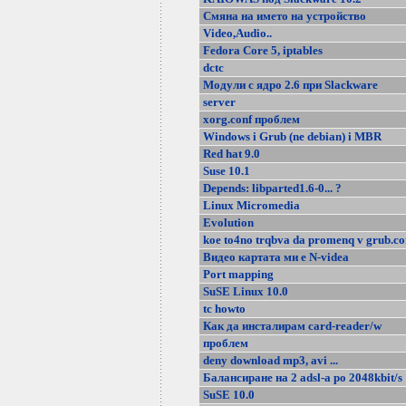
Смяна на името на устройство
Video,Audio..
Fedora Core 5, iptables
dctc
Модули с ядро 2.6 при Slackware
server
xorg.conf проблем
Windows i Grub (ne debian) i MBR
Red hat 9.0
Suse 10.1
Depends: libparted1.6-0... ?
Linux Micromedia
Evolution
koe to4no trqbva da promenq v grub.co
Видео картата ми е N-videa
Port mapping
SuSE Linux 10.0
tc howto
Как да инсталирам card-reader/w
проблем
deny download mp3, avi ...
Балансиране на 2 adsl-a po 2048kbit/s
SuSE 10.0