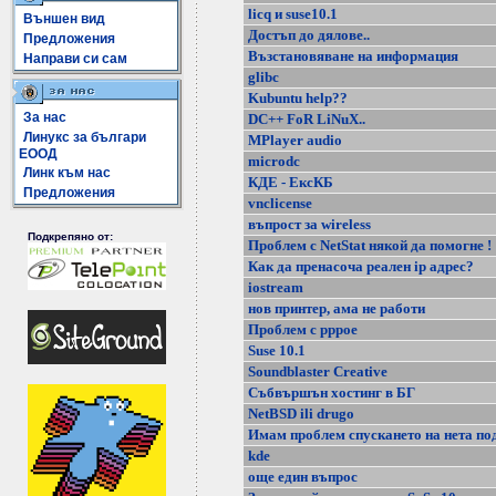
licq и suse10.1
Външен вид
Достъп до дялове..
Предложения
Възстановяване на информация
Направи си сам
glibc
Kubuntu help??
За нас
DC++ FoR LiNuX..
Линукс за българи
MPlayer audio
ЕООД
microdc
Линк към нас
КДЕ - ЕксКБ
Предложения
vnclicense
въпрост за wireless
Подкрепяно от:
Проблем с NetStat някой да помогне !
Как да пренасоча реален ip адрес?
iostream
нов принтер, ама не работи
Проблем с pppoe
Suse 10.1
Soundblaster Creative
Събвършън хостинг в БГ
NetBSD ili drugo
Имам проблем спускането на нета по
kde
още един въпрос