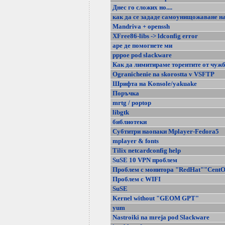
Днес го сложих но....
как да се зададе самоунищожаване н
Mandriva + openssh
XFree86-libs -> ldconfig error
аре де помогнете ми
pppoe pod slackware
Как да лимитираме торентите от чуж
Ogranichenie na skorostta v VSFTP
Шрифтa на Konsole/yakuake
Поръчка
mrtg / poptop
libgtk
библиотеки
Субтитри наопаки Mplayer-Fedora5
mplayer & fonts
Тilix netcardconfig help
SuSE 10 VPN проблем
Проблем с монитора "RedHat""Cent
Проблем с WIFI
SuSE
Kernel without "GEOM GPT"
yum
Nastroiki na mreja pod Slackware