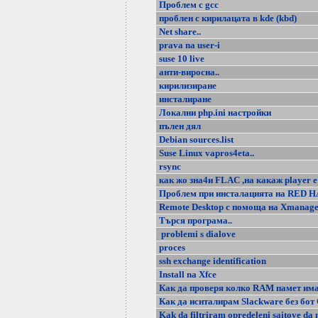
Проблем с gcc
проблен с кирилацата в kde (kbd)
Net share..
prava na user-i
suse 10 live
анти-виросна..
кирилизиране
инсталиране
Локални php.ini настройки
пълен дял
Debian sources.list
Suse Linux vapros4eta..
rsync
как жо зна4и FLAC ,на какаж player е
Проблем при инсталацията на RED H
Remote Desktop с помоща на Xmanage
Търся програма..
problemi s dialove
proces
ssh exchange identification
Install na Xfce
Как да проверя колко RAM памет им
Как да иснталирам Slackware без бот
Kak da filtriram opredeleni saitove da 