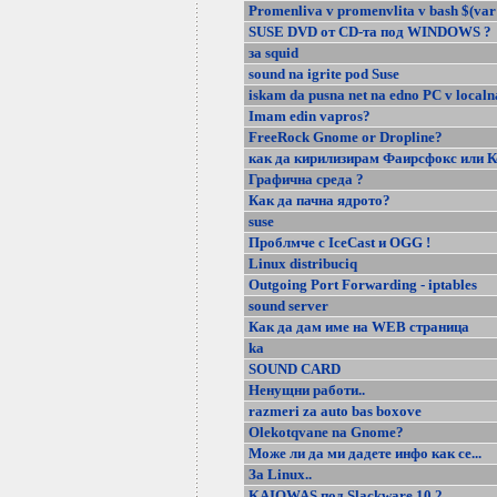
Promenliva v promenvlita v bash $(var 
SUSE DVD от CD-та под WINDOWS ?
за squid
sound na igrite pod Suse
iskam da pusna net na edno PC v localn
Imam edin vapros?
FreeRock Gnome or Dropline?
как да кирилизирам Фаирсфокс или К
Графична среда ?
Как да пачна ядрото?
suse
Проблмче с IceCast и OGG !
Linux distribuciq
Outgoing Port Forwarding - iptables
sound server
Как да дам име на WEB страница
ka
SOUND CARD
Ненущни работи..
razmeri za auto bas boxove
Olekotqvane na Gnome?
Може ли да ми дадете инфо как се...
За Linux..
KAIOWAS под Slackware 10.2