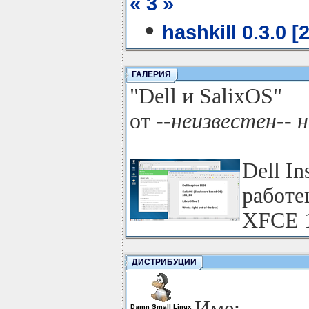
« 3 »
•
hashkill 0.3.0 [
ГАЛЕРИЯ
"Dell и SalixOS"
от
--неизвестен--
Dell In
работе
XFCE 
ДИСТРИБУЦИИ
Им