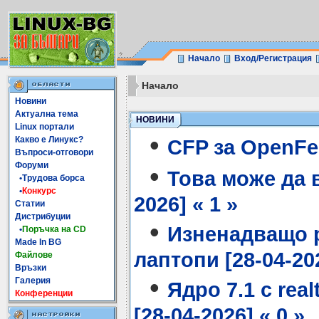
Начало
Вход/Регистрация
Начало
Новини
Актуална тема
НОВИНИ
Linux портали
•
Какво е Линукс?
CFP за OpenFes
Въпроси-отговори
Форуми
•
Това може да в
•Трудова борса
•
Конкурс
2026] « 1 »
Статии
Дистрибуции
•
Изненадващо р
•
Поръчка на CD
Made In BG
лаптопи [28-04-202
Файлове
Връзки
•
Галерия
Ядро 7.1 с re
Конференции
[28-04-2026] « 0 »