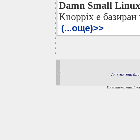
Damn Small Linu
Knoppix е базиран
(...още)>>
Ако искате да
Изпълнението отне: 0 wal