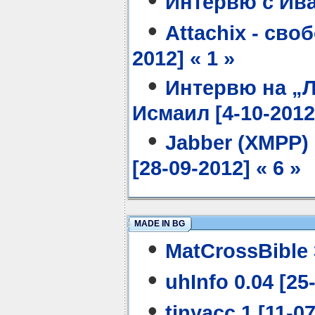
Интервю с Ивай
•
Attachix - сво
2012] « 1 »
•
Интервю на „Л
Исмаил [4-10-2012]
•
Jabber (XMPP)
[28-09-2012] « 6 »
MADE IN BG
•
MatCrossBible 3
•
uhInfo 0.04 [25
•
tinyacc 1 [11-07