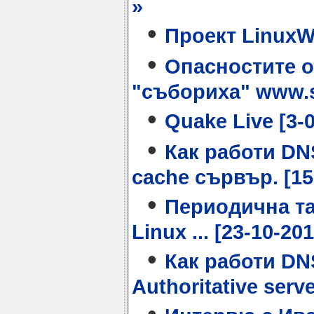
»
•
Проект LinuxWri
•
Опасностите о
"събориха" www.sp
•
Quake Live [3-0
•
Как работи DNS
cache сървър. [15-
•
Периодична та
Linux ... [23-10-201
•
Как работи DNS
Authoritative serve
•