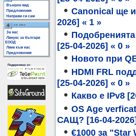
Външен вид
•
Canonical ще и
Предложения
Направи си сам
2026] « 1 »
•
Подобренията 
За нас
Линукс за българи
ЕООД
[25-04-2026] « 0 »
Линк към нас
Предложения
•
Новото при QEM
Подкрепяно от:
•
HDMI FRL подд
[25-04-2026] « 0 »
•
Какво е IPv8 [2
•
OS Age verfica
САЩ? [16-04-2026]
•
€1000 за "Star