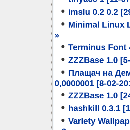
•
imslu 0.2 0.2 [2
•
Minimal Linux L
»
•
Terminus Font 4
•
ZZZBase 1.0 [5-
•
Плащач на Дем
0,0000001 [8-02-20
•
ZZZBase 1.0 [24
•
hashkill 0.3.1 [
•
Variety Wallpap