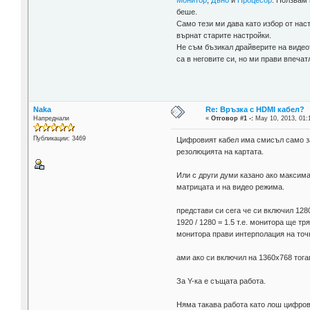
Монитор
,
Дъно
и
Процесор
. Ползвам
беше.
Само тези ми дава като избор от нас
върнат старите настройки.
Не съм бъзикал драйверите на видеот
са в неговите си, но ми прави впечат
Naka
Re: Връзка с HDMI кабел?
Напреднали
«
Отговор #1 -:
May 10, 2013, 01:
Публикации: 3469
Цифровият кабел има смисъл само за е
резолюцията на картата.
Или с други думи казано ако максима
матрицата и на видео режима.
представи си сега че си включил 128
1920 / 1280 = 1.5 т.е. монитора ще тр
монитора прави интерполация на точк
ами ако си включил на 1360х768 тогава
За Y-ка е същата работа.
Няма такава работа като лош цифров