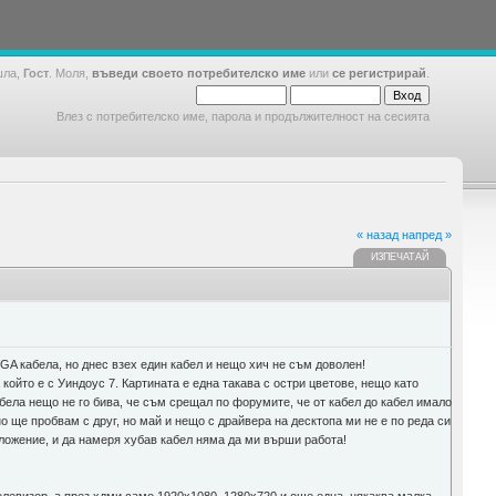
шла,
Гост
. Моля,
въведи своето потребителско име
или
се регистрирай
.
Влез с потребителско име, парола и продължителност на сесията
« назад
напред »
ИЗПЕЧАТАЙ
VGA кабела, но днес взех един кабел и нещо хич не съм доволен!
а който е с Уиндоус 7. Картината е една такава с остри цветове, нещо като
абела нещо не го бива, че съм срещал по форумите, че от кабел до кабел имало
о ще пробвам с друг, но май и нещо с драйвера на десктопа ми не е по реда си
оложение, и да намеря хубав кабел няма да ми върши работа!