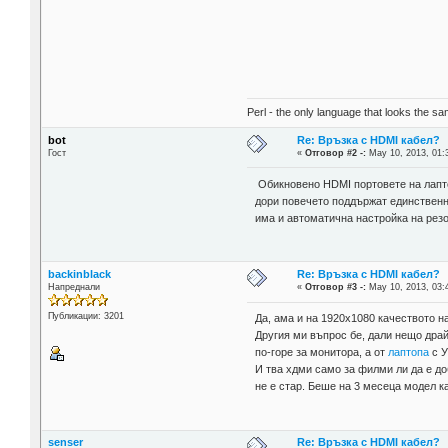
Perl - the only language that looks the s
bot
Re: Връзка с HDMI кабел?
Гост
«
Отговор #2 -:
May 10, 2013, 01:
Обикновено HDMI портовете на лаптоп
дори повечето поддържат единственн
има и автоматична настройка на рез
backinblack
Re: Връзка с HDMI кабел?
Напреднали
«
Отговор #3 -:
May 10, 2013, 03:
Публикации: 3201
Да, ама и на 1920х1080 качеството н
Другия ми въпрос бе, дали нещо драй
по-горе за монитора, а от
лаптопа
с У
И тва хдми само за филми ли да е до
не е стар. Беше на 3 месеца модел ка
senser
Re: Връзка с HDMI кабел?