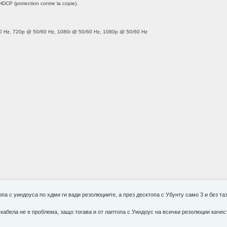
CP (protection contre la copie).
50 Hz, 720p @ 50/60 Hz, 1080i @ 50/60 Hz, 1080p @ 50/60 Hz
па с уиндоуса по хдми ги вади резолюциите, а през десктопа с Убунту само 3 и без таз
кабела не е проблема, защо тогава и от лаптопа с Уиндоус на всички резолюции качес