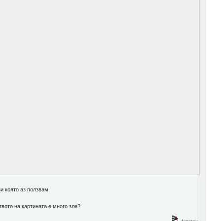
и която аз ползвам.
твото на картината е много зле?