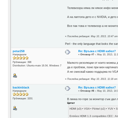
Телевизора няма ли някое инфо меню
А на лаптопа дето е с NVIDIA, и дето
Все пак това е телевизор а не монито
«
Последна редакция: May 10, 2013, 10:47 о
Perl - the only language that looks the s
petar258
Re: Връзка с HDMI кабел?
Напреднали
«
Отговор #7 -:
May 10, 2013, 11:
Публикации: 398
Малкото резолюции от които можеш да
Distribution: Ubuntu-mate 16.04, Windows 7
да е проблем, поне при мен картинат
А не смесвай какво поддържа по VGA
«
Последна редакция: May 10, 2013, 11:18 от
backinblack
Re: Връзка с HDMI кабел?
Напреднали
«
Отговор #8 -:
May 10, 2013, 14:
Публикации: 3201
В линка по-горе за монитор съм дал 
Цитат
HDMI (x3) • VGA • Péritel (x2) • YUV • 
Entrées HDMI 1.3 compatibles CEC : An