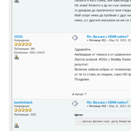
папките е като сянка, абе навсякъде
Не знам! Колкото и да не съм свикнал
го докарам до приличен(от моя гледна
Май скоро няма да пробвам с друг ка
няма, а с другите магазини не ми се
10101
Re: Връзка с HDMI кабел?
Напреднали
«
Отговор #11 -:
May 10, 2013, 23
Публикации: 384
Здравейте,
Distribution: GNU LINUX
Амбициран от темата и от сравнителн
Лаптоп probook 4520s с Mobility Rade
резултат:
Включих кабела избрах от телевизора
от тв-то става за гледане, само HD-ф
Поздрави.
А печат ?
backinblack
Re: Връзка с HDMI кабел?
Напреднали
«
Отговор #12 -:
May 11, 2013, 01
Цитат
Публикации: 3201
......пуснах филми горе- долу бива( 