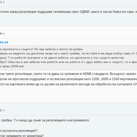
21 »
 точно каква резолюция поддържа телевизора през ХДМИ, както е писал Naka по-горе, 
56 »
 03:44
а картината е същото! По vga кабела е много по-добро.
вера на видеото на десктопа нещо не е както трябва, че по hdmi и ми вади избор само от 
доус 7 си работят всичките и по двата кабела, но картината е със същото качество.
бро? Ама пък и ако кабела или работи или не работи и с друг кабел ако е същото, то и фи
о купих 2008-ма!
ези трите резолюции, които ти ги дава са заложени в HDMI стандарта. Всъщност малко 
ерсии на протокола поддържат и по-високи резолюции като 1200, 1600 и 2160 вертикал
ото на картината може да се дължи на различните методи на обработка на сигналите (
41 »
 трябва. Т.е нещо да лъже за резолюциите или режимите.
-а пуснатата резолюция?
етат режимите от монитора?