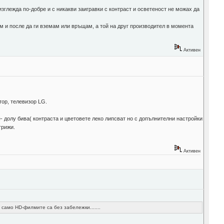
 изглежда по-добре и с никакви заигравки с контраст и осветеност не можах да
ам и после да ги вземам или връщам, а той на друг производител в момента
Активен
тор, телевизор LG.
- долу бива( контраста и цветовете леко липсват но с допълнителни настройки
грижи.
Активен
 само HD-филмите са без забележки.......