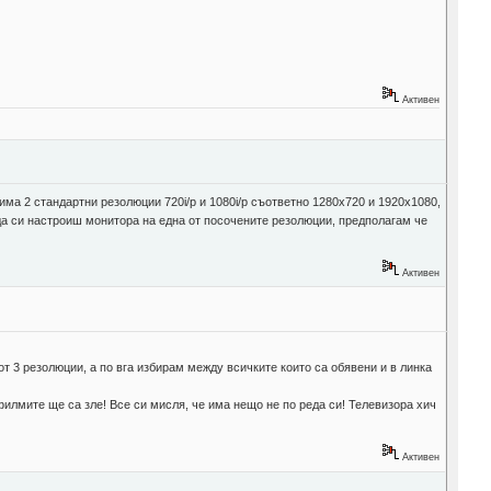
Активен
ма 2 стандартни резолюции 720i/p и 1080i/p съответно 1280х720 и 1920х1080,
да си настроиш монитора на една от посочените резолюции, предполагам че
Активен
от 3 резолюции, а по вга избирам между всичките които са обявени и в линка
 филмите ще са зле! Все си мисля, че има нещо не по реда си! Телевизора хич
Активен