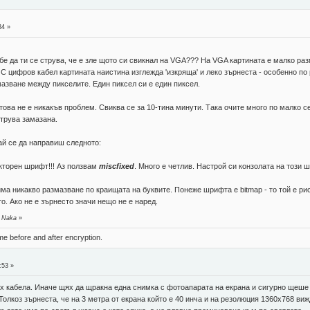
34 »
ебе да ти се струва, че е зле щото си свикнал на VGA??? На VGA картината е малко ра
С цифров кабел картината наистина изглежда 'изкряща' и леко зърнеста - особенно по 
мазване между пикселите. Един пиксел си е един пиксел.
то това не е никакъв проблем. Свиква се за 10-тина минути. Така очите много по мал
струва замазана.
ай се да направиш следното:
кторен шрифт!!! Аз ползвам
miscfixed
. Много е четлив. Настрой си конзолата на този 
има никакво размазване по краищата на буквите. Понеже шрифта е bitmap - то той е ри
о. Ако не е зърнесто значи нещо не е наред.
т Naka
»
ame before and after encryption.
:53 »
нах кабела. Иначе щях да щракна една снимка с фотоапарата на екрана и сигурно щеше
 Толкоз зърнеста, че на 3 метра от екрана който е 40 инча и на резолюция 1360х768 ви