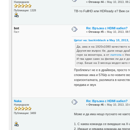
Напреднали
«
Отговор #4 -:
May 10, 2013, 06:
Публикации: 1328
ТВ-то FullHD или HDReady e? Виж си
bot
Re: Връзка с HDMI кабел?
Гост
«
Отговор #5 -:
May 10, 2013, 08:
Цитат на: backinblack в May 10, 2013,
Да, ама и на 1920х1080 качеството н
Другия ми въпрос бе, дали нещо драй
горе за монитора, а от
лаптопа
с Уин
И тва хдми само за филми ли да е до
стар. Беше на 3 месеца модел като г
Проблемът не е в драйвера, просто т
споменах има и 576i/p а по-новите в
хоризонталната, разликата в качеств
предава и звук
Naka
Re: Връзка с HDMI кабел?
Напреднали
«
Отговор #6 -:
May 10, 2013, 10:
Публикации: 3469
Може и да има нещо пуснато не както
1. С каква команда се виждаше на X
2. Имаше и някаква команда да проч