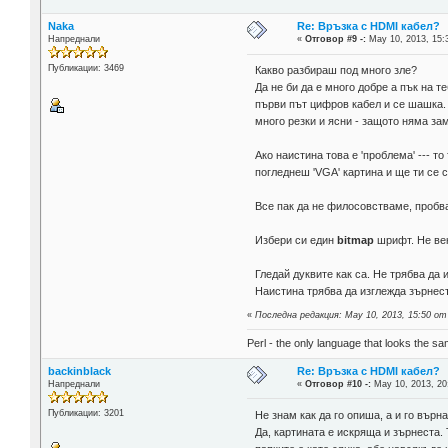
Naka
Re: Връзка с HDMI кабел?
Напреднали
«
Отговор #9 -:
May 10, 2013, 15:
Публикации: 3469
Какво разбираш под много зле?
Да не би да е много добре а пък на т
първи път цифров кабел и се шашка. 
много резки и ясни - защото няма за
Ако наистина това е 'проблема' --- 
погледнеш 'VGA' картина и ще ти се 
Все пак да не филосовстваме, пробв
Избери си един
bitmap
шрифт. Не ве
Гледай дуквите как са. Не трябва да 
Наистина трябва да изглежда зърнест
«
Последна редакция: May 10, 2013, 15:50 о
Perl - the only language that looks the s
backinblack
Re: Връзка с HDMI кабел?
Напреднали
«
Отговор #10 -:
May 10, 2013, 20
Публикации: 3201
Не знам как да го опиша, а и го вър
Да, картината е искряща и зърнеста.