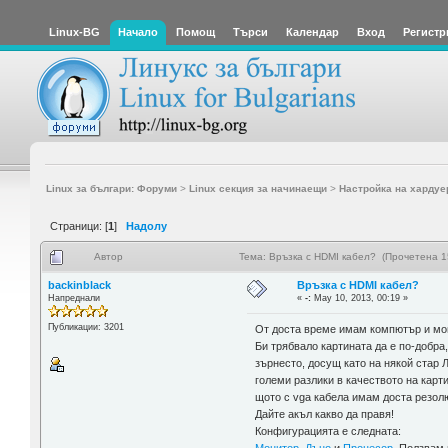
Linux-BG
Начало
Помощ
Търси
Календар
Вход
Регистр
Linux за българи: Форуми
>
Linux секция за начинаещи
>
Настройка на хардуе
Страници: [
1
]
Надолу
Автор
Тема: Връзка с HDMI кабел? (Прочетена 1
backinblack
Връзка с HDMI кабел?
Напреднали
«
-:
May 10, 2013, 00:19 »
Публикации: 3201
От доста време имам компютър и мони
Би трябвало картината да е по-добра,
зърнесто, досущ като на някой стар 
големи разлики в качеството на карт
щото с vga кабела имам доста резолю
Дайте акъл какво да правя!
Конфигурацията е следната: