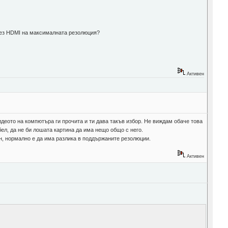
) през HDMI на максималната резолюция?
Активен
идеото на компютъра ги прочита и ти дава такъв избор. Не виждам обаче това
ел, да не би лошата картина да има нещо общо с него.
н, нормално е да има разлика в поддържаните резолюции.
Активен