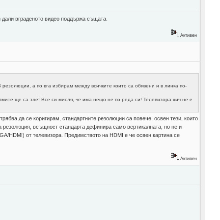
и дали вграденото видео поддържа същата.
Активен
3 резолюции, а по вга избирам между всичките които са обявени и в линка по-
лмите ще са зле! Все си мисля, че има нещо не по реда си! Телевизора хич не е
трябва да се коригирам, стандартните резолюции са повече, освен тези, които
на резолюция, всъщност стандарта дефинира само вертикалната, но не и
VGA/HDMI) от телевизора. Предимството на HDMI е че освен картина се
Активен