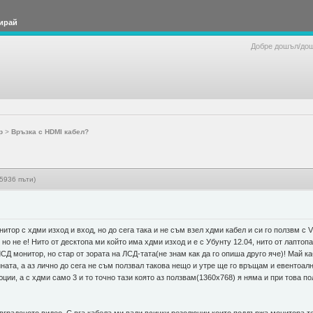
ирай
Добре дошъл/до
р
>
Връзка с HDMI кабел?
5936 пъти)
тор с хдми изход и вход, но до сега така и не съм взел хдми кабел и си го ползвм с 
 но не е! Нито от десктопа ми който има хдми изход и е с Убунту 12.04, нито от лаптоп
ЛСД монитор, но стар от зората на ЛСД-тата(не знам как да го опиша друго яче)! Май к
ината, а аз лично до сега не съм ползвал такова нещо и утре ще го връщам и евентоалн
ции, а с хдми само 3 и то точно тази която аз ползвам(1360х768) я няма и при това п