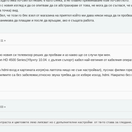
 където има по-светъл нюанс е като сянка, а не плавно преминаване към по-светлото.
 с новия изглед и да се опитвам да се абстрахирам от това, не мога да се съглася, че
 точка) вид.
бел, че този го бях взел от магазина на приятел който ми дава някои неща да ги пробв
 занимава да плащам и после да връщам, ако е същата работа.
:11 »
о новия си телевизор реших да пробвам и аз какво ще се случи при мен.
on HD 4500 Series(Убунту 10.04. с дългия съпорт) кабел най-евтиния от кабелния опера
 hdmi-вход и картината изгря(на лаптопа нищо не съм настройвал), пуснах филми горе
илмите са без забележки,относно звука трябва да се избере изход..hdmi. Накратко без 
:03 »
контраста и цветовете леко липсват но с допълнителни настройки от тв-то става за гледане,