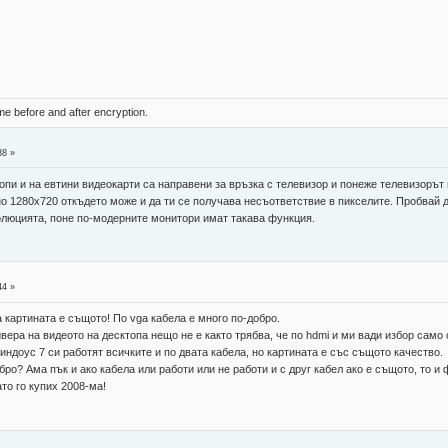
ame before and after encryption.
38 »
и и на евтини видеокарти са направени за връзка с телевизор и понеже телевизорът и
о 1280х720 откъдето може и да ти се получава несъответствие в пикселите. Пробвай 
олюцията, поне по-модерните монитори имат такава функция.
44 »
а картината е същото! По vga кабела е много по-добро.
вера на видеото на десктопа нещо не е както трябва, че по hdmi и ми вади избор само 
индоус 7 си работят всичките и по двата кабела, но картината е със същото качество.
бро? Ама пък и ако кабела или работи или не работи и с друг кабел ако е същото, то и
то го купих 2008-ма!