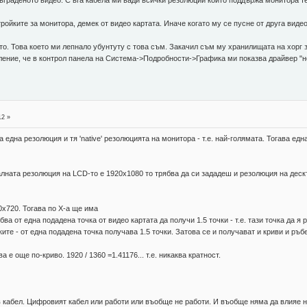
 вграденото видео. С вга кабела ми вади всички резолюции които поддържа монитора т
тройките за монитора, демек от видео картата. Иначе когато му се пусне от друга виде
о. Това което ми лепнало убунтуту с това съм. Закачил съм му хранилищата на хорг з
ление, че в контрол панела на Система->Подробности->Графика ми показва драйвер "неиз
12 »
дна резолюция и тя 'native' резолюцията на монитора - т.е. най-голямата. Тогава една
лната резолюция на LCD-тo е 1920х1080 то трябва да си зададеш и резолюция на деск
0х720. Тогава по X-а ще има
ябва от една подадена точка от видео картата да получи 1.5 точки - т.е. тази точка да 
ите - от една подадена точка получава 1.5 точки. Затова се и получават и криви и ръб
 е още по-криво. 1920 / 1360 =1.41176... т.е. никаква кратност.
 кабел. Цифровият кабел или работи или въобще не работи. И въобще няма да влияе н