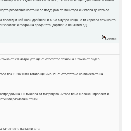
елевизор, а през хдми само 1920х1080, 1280х720 и още една, някаква малка
окарта резолюция която не се поддържа от монитора и изгасва до като се
а последни най-нови драйвери и Х, че вмуаре нещо не ги харесва тези които
вестен" и графична среда "стандартна", а не Интел ХД........
Активен
 точка от lcd матрицата ще съответства точно на 1 точка от видео
топа пак 1920х1080.Тогава ще има 1:1 съответствие на пикселите на
я разпредели на 1.5 пиксела от матрицата. А това вече е сложен проблем и
ести или размазани точки.
а качеството на картината.