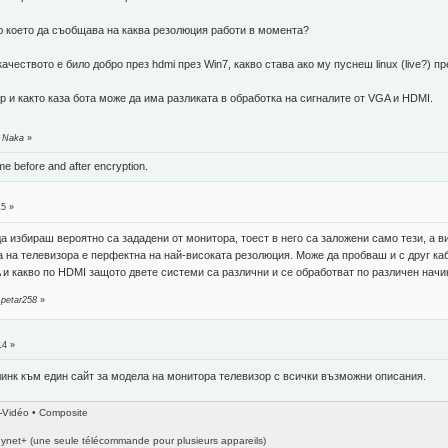
 което да съобщава на каква резолюция работи в момента?
 качеството е било добро през hdmi през Win7, какво става ако му пуснеш linux (live?
р и както каза бота може да има разликата в обработка на сигналите от VGA и HDMI.
т Naka
»
ame before and after encryption.
15 »
 избираш вероятно са зададени от монитора, тоест в него са заложени само тези, а в
а на телевизора е перфектна на най-високата резолюция. Може да пробваш и с друг каб
 и какво по HDMI защото двете системи са различни и се обработват по различен начи
 petar258
»
14 »
линк към един сайт за модела на монитора телевизор с всички възможни описания.
S-Vidéo • Composite
ynet+ (une seule télécommande pour plusieurs appareils)