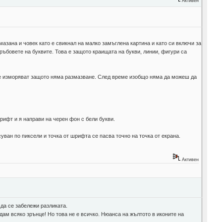
Активен
змазана и човек като е свикнал на малко замъглена картина и като си включи за
ръбовете на буквите. Това е защото краищата на букви, линии, фигури са
ко се изморяват защото няма размазване. След време изобщо няма да можеш да
шрифт и я направи на черен фон с бели букви.
суван по пиксели и точка от шрифта се пасва точно на точка от екрана.
Активен
 да се забележи разликата.
ждам всяко зрънце! Но това не е всичко. Нюанса на жълтото в иконите на