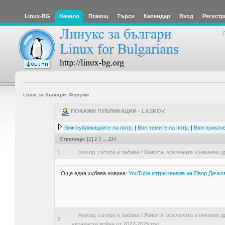
Linux-BG
Начало
Помощ
Търси
Календар
Вход
Регистр
Linux за българи: Форуми
ПОКАЖИ ПУБЛИКАЦИИ - LASKOV
Виж публикациите на потр.
|
Виж темите на потр.
|
Виж прикаче
Страници: [
1
]
2
3
...
214
1
Хумор, сатира и забава
/
Живота, вселената и някакви д
Още една хубава новина:
YouTube изтри канала на Явор Дачко
Хумор, сатира и забава
/
Живота, вселената и някакви д
2
украинска война от 2022-2029 год.