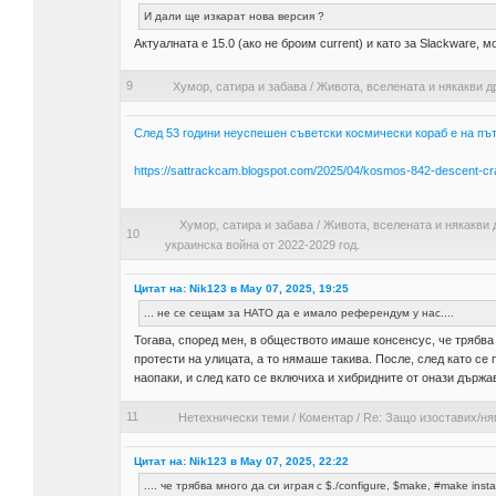
И дали ще изкарат нова версия ?
Актуалната е 15.0 (ако не броим current) и като за Slackware, м
9
Хумор, сатира и забава
/
Живота, вселената и някакви д
След 53 години неуспешен съветски космически кораб е на път 
https://sattrackcam.blogspot.com/2025/04/kosmos-842-descent-craf
Хумор, сатира и забава
/
Живота, вселената и някакви 
10
украинска война от 2022-2029 год.
Цитат на: Nik123 в May 07, 2025, 19:25
... не се сещам за НАТО да е имало референдум у нас....
Тогава, според мен, в обществото имаше консенсус, че трябва
протести на улицата, а то нямаше такива. После, след като се 
наопаки, и след като се включиха и хибридните от онази държа
11
Нетехнически теми
/
Коментар
/
Re: Защо изоставих/ня
Цитат на: Nik123 в May 07, 2025, 22:22
.... че трябва много да си играя с $./configure, $make, #make instal