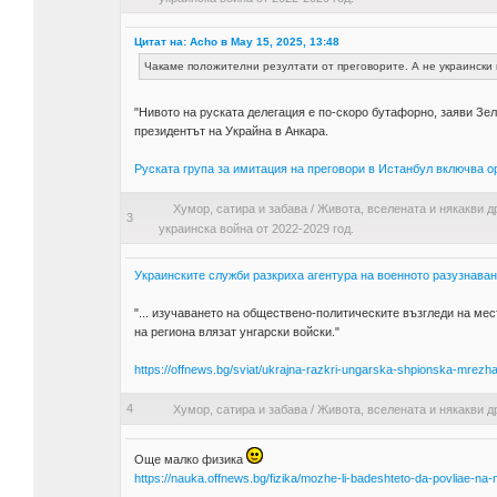
Цитат на: Acho в May 15, 2025, 13:48
Чакаме положителни резултати от преговорите. А не украински 
"Нивото на руската делегация е по-скоро бутафорно, заяви Зе
президентът на Украйна в Анкара.
Руската група за имитация на преговори в Истанбул включва о
Хумор, сатира и забава
/
Живота, вселената и някакви д
3
украинска война от 2022-2029 год.
Украинските служби разкриха агентура на военното разузнаван
"... изучаването на обществено-политическите възгледи на мес
на региона влязат унгарски войски."
https://offnews.bg/sviat/ukrajna-razkri-ungarska-shpionska-mrezh
4
Хумор, сатира и забава
/
Живота, вселената и някакви д
Още малко физика
https://nauka.offnews.bg/fizika/mozhe-li-badeshteto-da-povliae-na-