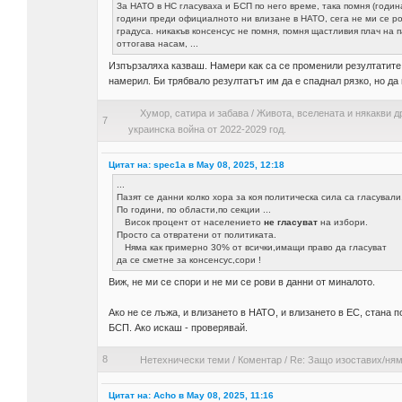
За НАТО в НС гласуваха и БСП по него време, така помня (годин
години преди официалното ни влизане в НАТО, сега не ми се ро
градуса. никакъв консенсус не помня, помня щастливия плач на п
оттогава насам, ...
Изпързаляха казваш. Намери как са се променили резултатите
намерил. Би трябвало резултатът им да е спаднал рязко, но да
Хумор, сатира и забава
/
Живота, вселената и някакви д
7
украинска война от 2022-2029 год.
Цитат на: spec1a в May 08, 2025, 12:18
...
Пазят се данни колко хора за коя политическа сила са гласували
По години, по области,по секции ...
Висок процент от населението
не гласуват
на избори.
Просто са отвратени от политиката.
Няма как примерно 30% от всички,имащи право да гласуват
да се сметне за консенсус,сори !
Виж, не ми се спори и не ми се рови в данни от миналото.
Ако не се лъжа, и влизането в НАТО, и влизането в ЕС, стана п
БСП. Ако искаш - проверявай.
8
Нетехнически теми
/
Коментар
/
Re: Защо изоставих/ням
Цитат на: Acho в May 08, 2025, 11:16