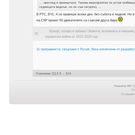
.... преглед и превъртане. Такова мероприятие по устав трябваш
седмицата веднъж, но не съм сигурен). ...
В РТС, БЧ1..4 се правеше всеки ден, без събота и неделя. Но в
на СКР проект 50 двигателите са съвсем друга бира
Хумор, сатира и забава
/
Живота, вселената и някакви 
15
украинска война от 2022-2029 год.
11 програмисти, свързани с Русия, бяха изключени от разработ
Страници: [
1
]
2
3
...
214
Powered by SMF 2.0
Th
Създадена