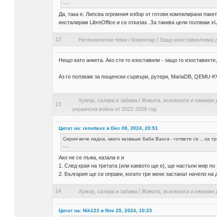
....
Да, така е. Липсва огромния избор от готови компилирани паке
инсталирам LibreOffice и се отказах. За такива цели ползвам x
12
Нетехнически теми
/
Коментар
/
Защо изоставих/няма д
Нещо като анкета. Ако сте го изоставили - защо го изоставихте,
Аз го ползвам за пощенски сървъри, рутери, MariaDB, QEMU-KV
Хумор, сатира и забава
/
Живота, вселената и някакви 
13
украинска война от 2022-2029 год.
Цитат на: remotexx в Dec 08, 2024, 20:51
Сирия вече падна, както казваше баба Ванга - гответе се ...за т
....
Ако не се лъжа, казала е и
1. След края на третата (или каквото ще е), ще настъпи мир по
2. България ще се оправи, когато три жени застанат начело на д
14
Хумор, сатира и забава
/
Живота, вселената и някакви 
Цитат на: Nik123 в Nov 25, 2024, 10:23