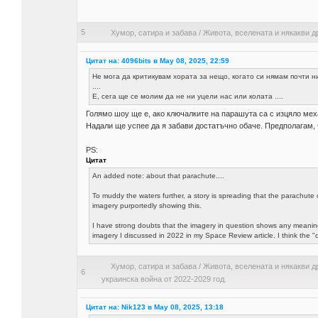
5
Хумор, сатира и забава
/
Живота, вселената и някакви д
Цитат на: 4096bits в May 08, 2025, 22:59
Не мога да критикувам хората за нещо, когато си нямам почти ни
....
Е, сега ще се молим да не ни уцели нас или колата ....
Голямо шоу ще е, ако ключалките на парашута са с изцяло мех
Надали ще успее да я забави достатъчно обаче. Предполагам, ч
PS:
Цитат
An added note: about that parachute....
To muddy the waters further, a story is spreading that the parachute 
imagery purportedly showing this.
I have strong doubts that the imagery in question shows any meaning
imagery I discussed in 2022 in my Space Review article. I think the "d
Хумор, сатира и забава
/
Живота, вселената и някакви д
6
украинска война от 2022-2029 год.
Цитат на: Nik123 в May 08, 2025, 13:18