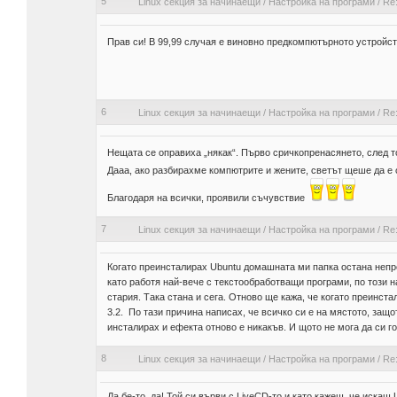
5
Linux секция за начинаещи
/
Настройка на програми
/
Re:
Прав си! В 99,99 случая е виновно предкомпютърното устрой
6
Linux секция за начинаещи
/
Настройка на програми
/
Re:
Нещата се оправиха „някак“. Първо сричкопренасянето, след т
Дааа, ако разбирахме компютрите и жените, светът щеше да е
Благодаря на всички, проявили съчувствие
7
Linux секция за начинаещи
/
Настройка на програми
/
Re:
Когато преинсталирах Ubuntu домашната ми папка остана непро
като работя най-вече с текстообработващи програми, по този 
стария. Така стана и сега. Отново ще кажа, че когато преинст
3.2. По тази причина написах, че всичко си е на мястото, защ
инсталирах и ефекта отново е никакъв. И щото не мога да си го
8
Linux секция за начинаещи
/
Настройка на програми
/
Re:
Да бе-то, да! Той си върви с LiveCD-то и като кажеш, че искаш 