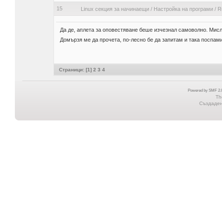
15
Linux секция за начинаещи
/
Настройка на програми
/
R
Да де, аплета за оповестяване беше изчезнал самоволно. Мислех
Домързя ме да прочета, по-лесно бе да запитам и така поспа
Страници: [
1
]
2
3
4
Powered by SMF 2.0
Th
Създадена