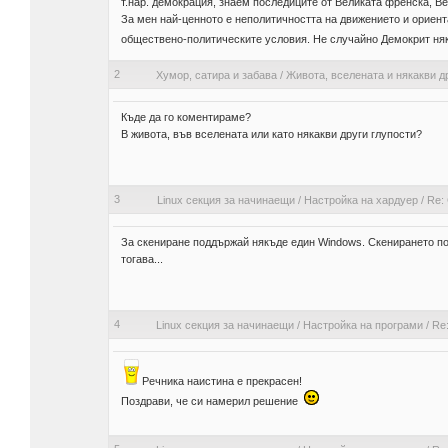
т.нар. демокрация, знаем последиците от Великата френска, Ве
За мен най-ценното е неполитичността на движението и ориент
обществено-политическите условия. Не случайно Демокрит няког
2
Хумор, сатира и забава
/
Живота, вселената и някакви д
Къде да го коментираме?
В живота, във вселената или като някакви други глупости?
3
Linux секция за начинаещи
/
Настройка на хардуер
/
Re:
За скениране поддържай някъде един Windows. Скенирането под 
тогава...
4
Linux секция за начинаещи
/
Настройка на програми
/
Re:
Речника наистина е прекрасен!
Поздрави, че си намерил решение