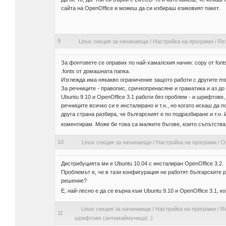
сайта на OpenOffice и можеш да си избираш езиковият пакет.
9
Linux секция за начинаещи
/
Настройка на програми
/
Re:
За фонтовете се оправих по най-хамалския начин: copy от font
.fonts от домашната папка.
Изглежда има някакво ограничение защото работи с другите msco
За речниците - правопис, сричкопренасяне и граматика и аз до
Ubuntu 9.10 и OpenOffice 3.1 работи без проблем - и шрифтове,
речниците всичко си е инсталирано и т.н., но когато искаш да
друга страна разбира, че българският е по подразбиране и т.н.
коментирам. Може би това са малките бъгове, които съпътства
10
Linux секция за начинаещи
/
Настройка на програми
/
O
Дистрибуцията ми е Ubuntu 10.04 с инсталиран OpenOffice 3.2.
Проблемът е, че в тази конфигурация не работят българските р
решение?
Е, най-лесно е да се върна към Ubuntu 9.10 и OpenOffice 3.1, к
Linux секция за начинаещи
/
Настройка на програми
/
Re
11
шрифтове (антимаймуница) :)