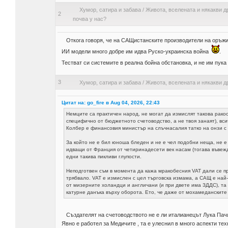
Хумор, сатира и забава
/
Живота, вселената и някакви д
2
почва у нас?
Откога говоря, че на САЩистанските производители на оръжие
ИИ модели много добре им идва Руско-украинска война
.
Тестват си системите в реална бойна обстановка, и не им пука
3
Хумор, сатира и забава
/
Живота, вселената и някакви д
Цитат на: go_fire в Aug 04, 2026, 22:43
Немците са практичен народ, не могат да измислят такова ракоо
специфично от бюджетното счетоводство, а не твоя занаят), вс
Колбер е финансовия министър на слъчнасалия татко на онзи с п
За който не е бил юноша бледен и не е чел подобни неща, не е
идващи от Франция от четиринадесети век насам (тогава въвеж
едни такива пикливи глупости.
Неподготвен съм в момента да кажа мракобесния VAT дали се пр
трябвало. VAT e измислен с цел търговска измама, а САЩ е най
от мизерните холандци и англичани (и при двете има ЗДДС), та 
катурне данъка върху оборота. Ето, че даже от мохамеданскит
Създателят на счетоводството не е ли италианецът Лука Па
Явно е работел за Медичите , та е улеснил в много аспекти тех