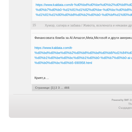
https://www.kaldata.com/it-%d0%bd%d0%be%d0%b2%d0%
%d0%b7%d0%b0-%d1%81%d1%82%d0%be-%d0%bc%d0%b8%
%d1%81%d1%80%d0%b8%d0%b2%d0%b0-%d0%bf%d1%80%d0%
15
Хумор, сатира и забава
/
Живота, вселената и някакви др
Финaнcoвaтa бoмбa зa АІ:Аmаzоn,Меtа,Mісrоѕоft и дpyги aмepиĸ
https://www.kaldata.com/it-
%d0%bd%d0%be%d0%b2%d0%b8%d0%bd%d0%b8/%d1%84%d
%d0%b1%d0%be%d0%bc%d0%b1%d0%b0-%d0%b7%d0%b0-ai-am
%d0%b0%d0%bc%d0%b5-690958.html
Крият,а ...
Страници: [
1
]
2
3
...
466
Powered by SMF 2.0
Th
Създадена