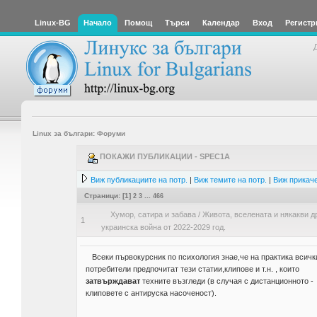
Linux-BG
Начало
Помощ
Търси
Календар
Вход
Регистр
Linux за българи: Форуми
ПОКАЖИ ПУБЛИКАЦИИ - SPEC1A
Виж публикациите на потр.
|
Виж темите на потр.
|
Виж прикаче
Страници: [
1
]
2
3
...
466
Хумор, сатира и забава
/
Живота, вселената и някакви д
1
украинска война от 2022-2029 год.
Всеки първокурсник по психология знае,че на практика всичк
потребители предпочитат тези статии,клипове и т.н. , които
затвърждават
техните възгледи (в случая с дистанционното -
клиповете с антируска насоченост).