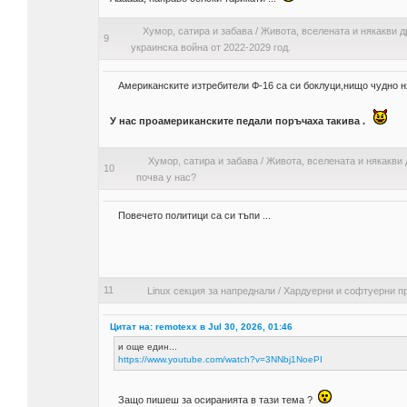
Хумор, сатира и забава
/
Живота, вселената и някакви д
9
украинска война от 2022-2029 год.
Американските изтребители Ф-16 са си боклуци,нищо чудно н
У нас проамериканските педали поръчаха такива .
Хумор, сатира и забава
/
Живота, вселената и някакви 
10
почва у нас?
Повечето политици са си тъпи ...
11
Linux секция за напреднали
/
Хардуерни и софтуерни п
Цитат на: remotexx в Jul 30, 2026, 01:46
и още един...
https://www.youtube.com/watch?v=3NNbj1NoePI
Защо пишеш за осиранията в тази тема ?