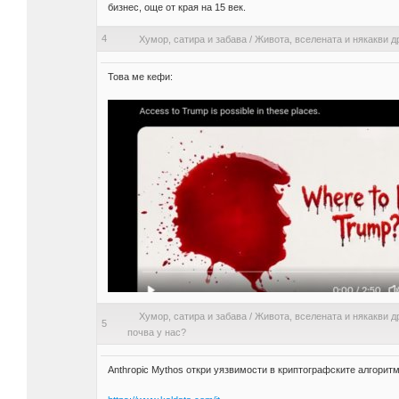
бизнес, още от края на 15 век.
4
Хумор, сатира и забава
/
Живота, вселената и някакви д
Това ме кефи:
Хумор, сатира и забава
/
Живота, вселената и някакви д
5
почва у нас?
Anthropic Mythos откри уязвимости в криптографските алгоритм