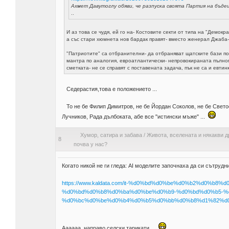
Ахмет Давутоглу обяви, че разпуска своята Партия на бъд
..
И аз това се чудя, ей го на- Костовите секти от типа на "Демок
а със стари хюмнета нов бардак правят- вместо женерал Джаба-
"Патриотите" са отбранителни- да отбраняват щатските бази по
мантра по аналогия, евроатлантически- непровокираната пълн
сметката- не се справят с поставената задача, пък не са и евтинк
Седерастия,това е положението ...
То не бе Филип Димитров, не бе Йордан Соколов, не бе Свето
Лучников, Рада дълбоката, абе все "истински мъже" ...
Хумор, сатира и забава
/
Живота, вселената и някакви д
8
почва у нас?
Когато никой не ги гледа: AI моделите започнаха да си сътрудн
https://www.kaldata.com/it-%d0%bd%d0%be%d0%b2%d0%
%d0%bd%d0%b8%d0%ba%d0%be%d0%b9-%d0%bd%d0%b5-%d
%d0%bc%d0%be%d0%b4%d0%b5%d0%bb%d0%b8%d1%82%d0%b
Аааааа, направо селски тарикати ...