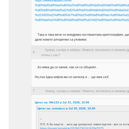
https://www.kaldata.com/it-
%d0%bd%d0%be%d0%b2%d0%b8%d0%bd%d0%b8/%d0%b8%d
%d0%b8%d0%bd%d1%82%d0%b5%d0%bb%d0%b5%d0%ba%d1%8
%d1%83%d1%8f%d0%b7%d0%b2%d0%b8%d0%bc%d0%be%d1
%d0%ba%d1%80%d0%b8%d0%bf%d1%82%d0%be%d0%b3%d1%
Така и така вече се внедрява постквантова криптография, щ
дали новите алгоритми са уязвими.
Хумор, сатира и забава
/
Живота, вселената и някакви д
6
почва у нас?
Аз няма да се напия, пак си се объркАл .
Но,пък една кифла ми се натиска и ... ще има сеХ.
7
Хумор, сатира и забава
/
Живота, вселената и някакви д
Цитат на: Nik123 в Jul 31, 2026, 15:06
Цитат на: remotexx в Jul 30, 2026, 19:50
--
П.П. А бе наш'те... кога ще разпуснат някоя партия - все ги 
https://novini.bg/article/2026073016162047075