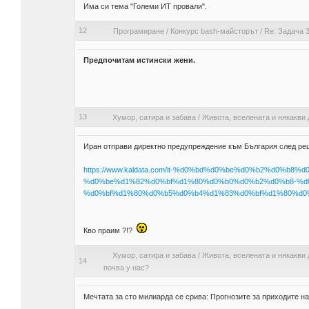
Има си тема "Големи ИТ провали".
12
Програмиране
/
Конкурс bash-майсторът
/
Re: Задача 3
Предпочитам истински жени.
13
Хумор, сатира и забава
/
Живота, вселената и някакви 
Иран отправи директно предупреждение към България след ре
https://www.kaldata.com/it-%d0%bd%d0%be%d0%b2%d0%b
%d0%be%d1%82%d0%bf%d1%80%d0%b0%d0%b2%d0%b8-%d
%d0%bf%d1%80%d0%b5%d0%b4%d1%83%d0%bf%d1%80%d0%
Кво праим ?!?
Хумор, сатира и забава
/
Живота, вселената и някакви 
14
почва у нас?
Мечтата за сто милиарда се срива: Прогнозите за приходите на