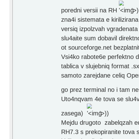
poredni versii na RH
'>
)
zna4i sistemata e kiriliziran
versiq izpolzvah vgradenata 
slu4aite sum dobavil direktn
ot sourceforge.net bezplatni
Vsi4ko rabote6e perfektno d
tablica v slujebniq format .s
samoto zarejdane celiq Ope
go prez terminal no i tam n
Uto4nqvam 4e tova se slu4va
zasega)
'>
))
Mejdu drugoto zabelqzah edn
RH7.3 s prekopiranite tova s