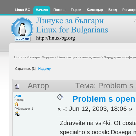
Linux-BG
Начало
Помощ
Търси
Календар
Вход
Регистр
Linux за българи: Форуми
>
Linux секция за напреднали
>
Хардуерни и софтуе
Страници: [
1
]
Надолу
Автор
Тема: Problem s 
jek0
Problem s open 
Новаци
«
-:
Jun 12, 2003, 18:06 »
Публикации: 1
Zdraveite na vsi4ki. Ot dos
specialno s oocalc.Dosega mi 