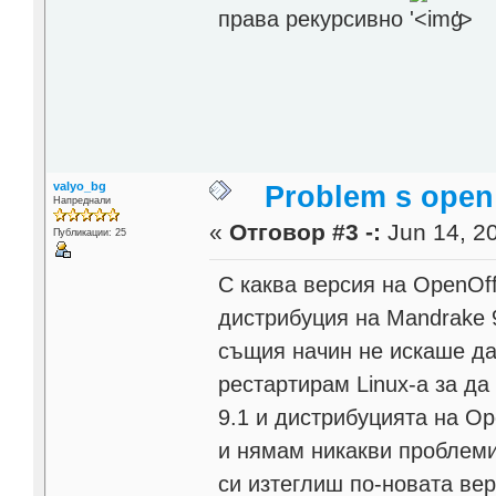
права рекурсивно
'>
valyo_bg
Problem s open 
Напреднали
«
Отговор #3 -:
Jun 14, 20
Публикации: 25
С каква версия на OpenOf
дистрибуция на Mandrake 9
същия начин не искаше да
рестартирам Linux-a за да
9.1 и дистрибуцията на Ope
и нямам никакви проблеми
си изтеглиш по-новата вер