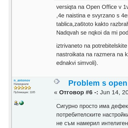
versiqta na Open Office v 1v
,4e naistina e svyrzano s 4e
tablica,za6toto kakto razbra
Nadqvah se nqkoi da mi pod
iztrivaneto na potrebitelskite
nastroikata na razmera na kir
ednakvi simvoli).
n_antonov
Problem s open 
Напреднали
«
Отговор #6 -:
Jun 14, 20
Публикации: 1185
Сигурно просто има дефе
потребителските настройки
не съм намерил интелиген