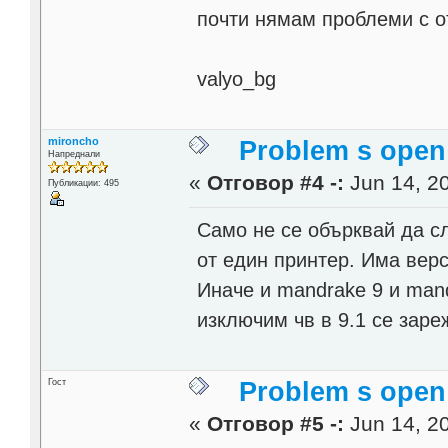
почти нямам проблеми с о
valyo_bg
mironcho
Problem s open 
Напреднали
«
Отговор #4 -:
Jun 14, 20
Публикации: 495
Само не се обърквай да сл
от един принтер. Има верс
Иначе и mandrake 9 и mand
изключим чв в 9.1 се заре
Гост
Problem s open 
«
Отговор #5 -:
Jun 14, 20