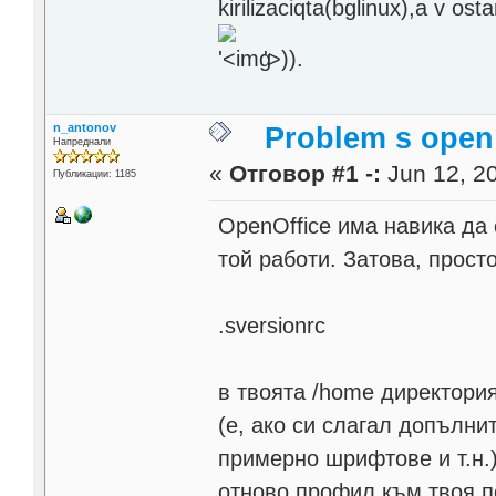
kirilizaciqta(bglinux),a v os
'>
)).
n_antonov
Problem s open 
Напреднали
«
Отговор #1 -:
Jun 12, 20
Публикации: 1185
OpenOffice има навика да 
той работи. Затова, прост
.sversionrc
в твоята /home директория
(е, ако си слагал допълнит
примерно шрифтове и т.н.)
отново профил към твоя п