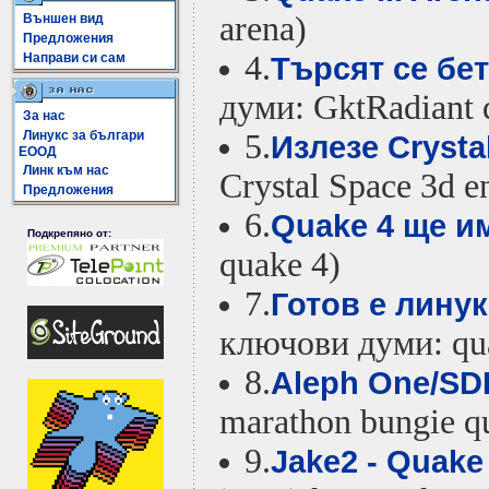
arena)
Външен вид
Предложения
4.
Направи си сам
Търсят се бет
думи: GktRadiant 
За нас
Линукс за българи
5.
Излезе Crysta
ЕООД
Линк към нас
Crystal Space 3d e
Предложения
6.
Quake 4 ще и
Подкрепяно от:
quake 4)
7.
Готов е лину
ключови думи: qu
8.
Aleph One/SDL
marathon bungie q
9.
Jake2 - Quake