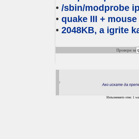
•
/sbin/modprobe 
•
quake
III + mouse
•
2048KB, a igrite 
Провери за
Ако искате да пре
Изпълнението отне: 1 wal