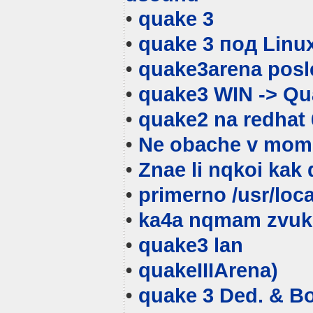
•
quake
3
•
quake
3 под Linu
•
quake
3arena posl
•
quake
3 WIN -> Qu
•
quake
2 na redhat 
•
Ne obache v mom
•
Znae li nqkoi kak
•
primerno /usr/loc
•
ka4a nqmam zvuk
•
quake
3 lan
•
quake
IIIArena)
•
quake
3 Ded. & B