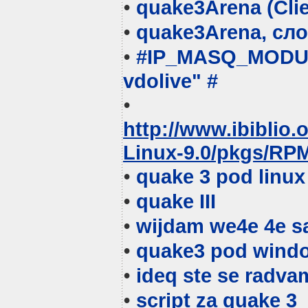
•
quake
3Arena (Cli
•
quake
3Arena, сло
•
#IP_MASQ_MODUL
vdolive" #
•
http://www.ibiblio.
Linux-9.0/pkgs/RP
•
quake
3 pod linux
•
quake
III
•
wijdam we4e 4e sa 
•
quake
3 pod windo
•
ideq ste se radva
•
script za
quake
3