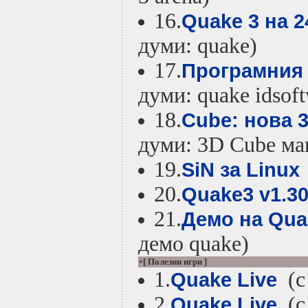
16.
Quake 3 на 
думи: quake)
17.
Програмния 
думи: quake idsoft
18.
Cube: нова 
думи: 3D Cube ма
19.
SiN за Linux
20.
Quake3 v1.30
21.
Демо на Qua
демо quake)
+[ Полезни игри ]
1.
(с 
Quake Live
2.
(с 
Quake Live