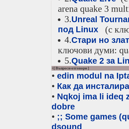
arena quake 3 mult
3.
Unreal Tourna
под Linux
(с клю
4.
Стари но зла
ключови думи: qua
5.
Quake 2 за Li
+[ Въпроси-отговори ]
•
edin modul na Ipt
•
Как да инсталир
•
Nqkoj ima li ideq
dobre
•
;; Some games (
q
dsound