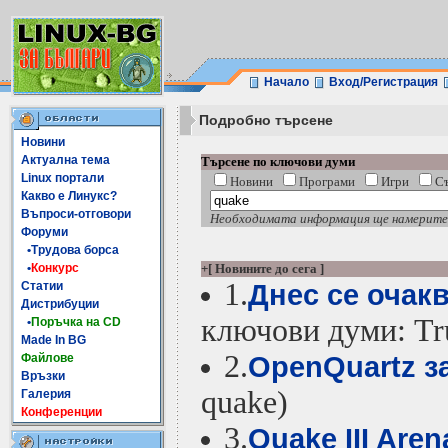
Начало
Вход/Регистрация
Подробно търсене
Новини
Актуална тема
Търсене по ключови думи
Linux портали
Новини
Програми
Игри
С
Какво е Линукс?
Въпроси-отговори
Необходимата информация ще намерите с
Форуми
•Трудова борса
•
Конкурс
+[ Новините до сега ]
1.
Днес се очакв
Статии
Дистрибуции
ключови думи: Tr
•
Поръчка на CD
Made In BG
2.
OpenQuartz з
Файлове
Връзки
quake)
Галерия
Конференции
3.
Quake III Are