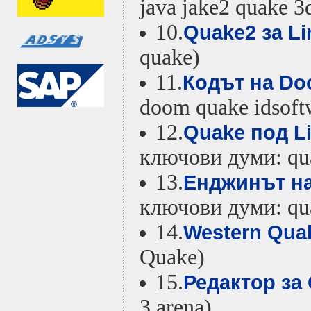
java jake2 quake 3
10.
Quake2 за Li
quake)
11.
Кодът на Do
doom quake idsoft
12.
Quake под L
ключови думи: quak
13.
Енджинът на
ключови думи: qua
14.
Western Quak
Quake)
15.
Редактор за 
3 arena)