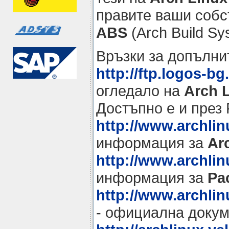
правите ваши собс
ABS
(Arch Build Sy
Връзки за допълн
http://ftp.logos-bg
огледало на
Arch 
Достъпно е и през 
http://www.archli
информация за
Ar
http://www.archli
информация за
Pa
http://www.archli
- официална доку