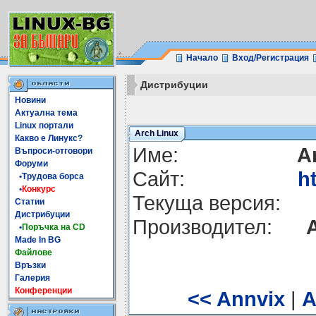
Начало
Вход/Регистрация
Дистрибуции
Новини
Актуална тема
Linux портали
Arch Linux
Какво е Линукс?
Име:
A
Въпроси-отговори
Форуми
Сайт:
h
•Трудова борса
•
Конкурс
Текуща версия:
Статии
Дистрибуции
Производител:
•
Поръчка на CD
Made In BG
Файлове
Връзки
Галерия
Конференции
<< Annvix
|
A