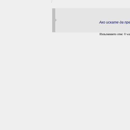
Ако искате да п
Изпълнението отне: 0 wal