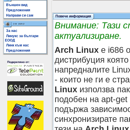
Външен вид
Предложения
Направи си сам
Повече информация
Внимание: Тази 
За нас
актуализиране.
Линукс за българи
ЕООД
Линк към нас
Arch Linux
е i686 
Предложения
дистрибуция която
Подкрепяно от:
напредналите Linu
- които не ги е стр
Linux
използва па
подобен на apt-get
подържа зависимос
синхронизирате па
тези на
Arch Linux