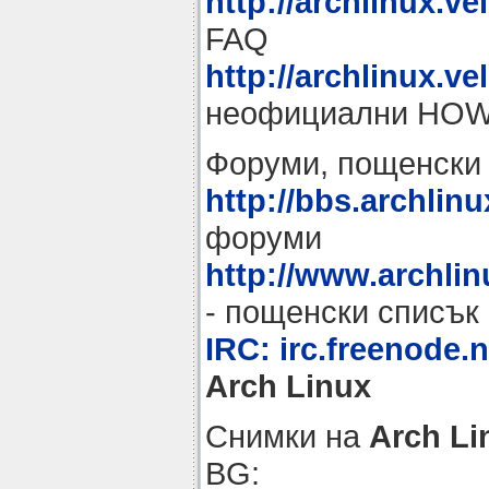
http://archlinux.ve
FAQ
http://archlinux.v
неофициални HO
Форуми, пощенски 
http://bbs.archlinu
форуми
http://www.archlin
- пощенски списък
IRC: irc.freenode.
Arch Linux
Снимки на
Arch Li
BG: