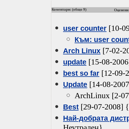
Коментари: (общо 9)
Оценени
[10-09
user counter
Към: user coun
[7-02-2
Arch Linux
[15-08-2006
update
[12-09-2
best so far
[14-08-2007
Update
ArchLinux [2-0
[29-07-2008] 
Best
Най-добрата дист
Неутрален}